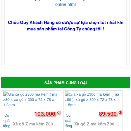
online.html
Chúc Quý Khách Hàng có được sự lựa chọn tốt nhất khi
mua sản phẩm tại Công Ty chúng tôi !
SẢN PHẨM CÙNG LOẠI
đ
đ
103.000
89.500
Có
Có
quà
quà
Xà gồ Z mạ kẽm Z80 ...
Xà gồ Z mạ kẽm Z80 ...
tặng
tặng