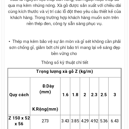
ván cốp pha 2021
qua mạ kẽm nhúng nóng. Xà gồ được sản xuất với chiều dài
Giá cốp pha màu cam, Giá cốp pha xây
cùng kích thước và vị trí các lỗ đột theo yêu cầu thiết kế của
dựng, Ván coppha màu cam
khách hàng. Trong trường hợp khách hàng muốn sơn trên
Ván ép phủ keo, Ván cốp pha phủ keo,
nền thép đen, công ty sẵn sàng phục vụ.
Ván coppha phủ keo
Ván coppha Mỹ Anh, Ván cốp pha chất
lượng, Giá ván coppha Mỹ Anh
• Thép mạ kẽm bảo vệ sự ăn mòn và gỉ sét không cần phải
Ván coppha đỏ 4m, Ván cốp pha đen,
sơn chống gỉ, giảm bớt chi phí bảo trì mang lại vẻ sáng đẹp
Ván Coppha Mỹ Anh, Ván Bình Minh, Ván
bền vững cho
coppha Thanh Mai
Ván Coppha Thanh Mai, Ván cốp pha
Thông số kỹ thuật chi tiết
chất lượng
Trọng lượng xà gỗ Z (kg/m)
Ván coppha Bình Minh, Bảng báo giá ván
bình Minh, Ván cốp pha chất lượng
Tôn đổ sàn - Tôn sàn deck
Đ.Dày
Giá tôn đổ sàn bê tông H 75 W 900 - Tôn
(mm)
Quy cách
1.6
1.8
2
2.3
2.5
3
sàn deck giá rẻ nhất Miền Nam
Giá tôn đổ sàn be tông - Tôn đổ sàn giá
rẻ - Bảng giá tôn sàn deck
K.Rộng(mm)
Giá tôn đổ sàn bê tông H 50 W 1000 -
Z 150 x 52
Tôn sàn deck giá rẻ nhất Miền Nam
273
3.43
3.85
4.29
4.92
5.36
6.43
x 56
Lưới B40 , Rào lưới, Kẽm gai