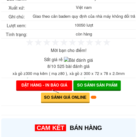
Ván phủ phim giá rẻ, ván khuôn phủ phim
Việt nam
Xuất xứ:
Bảng giá ván phủ phim
Giao theo cân badem quy định của nhà máy không đổi trả
Ghi chú:
Ván phủ phim Tekcom
Sale Ván phủ phim Tekcom
10050 lượt
Lượt xem:
Ván phủ phim Hòa Phát
còn hàng
Tình trạng:
Sale Ván ép phủ phim
Sale Ván ép phủ phim giá rẻ
Sale Ván Hòa Phát
Mời bạn cho điểm!
Gỗ ghép thanh, Ván gỗ ghép thanh
Sắt giá rẻ
Gỗ ghép thông giá rẻ, gỗ thông ghép
8
/
10
525
bài đánh giá
công nghiệp
Gỗ ghép thanh tràm, Báo giá gỗ ghép
xà gồ z300 mạ kẽm ( mạ z80 ), xà gồ z 300 x 72 x 78 x 2.0mm
tràm
Gỗ ghép cao su, Gỗ ghép phủ keo bóng
ĐẶT HÀNG - IN BÁO GIÁ
SO SÁNH SẢN PHẨM
Tôn nhựa sáng, Tôn nhựa lấy sáng
Composite
SO SÁNH GIÁ ONLINE
Tôn nhựa sáng sóng Seamlock Seam-
lock Seam lock
Tôn Cliplock - TÔN KLIPLOCK HD 945 -
960 2 sóng 3 sóng 4 sóng Sx theo yêu
cầu
CAM KẾT
BÁN HÀNG
Tôn nhựa Klip Lock HD 960 mm