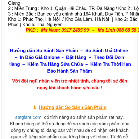
Giang
2 : Miền Trung : Kho 1: Quận Hải Châu, TP. Đà Nẵng / Kho 2 : L
3 : Miền Bắc : Ban cơ yếu chính phủ 164 Khuất Duy Tiến, P Nhâ
Kho 1: Phúc Thọ, Hà Nội / Kho Gia Lâm, Hà Nội | Kho 2: Bắc 
Phúc | Kho 5: Thái Nguyên
PKD : Ms Nam: 0917 2455 99 - Ms Linh 088 68 58 
Hướng dẫn So Sánh Sản Phẩm – So Sánh Giá Online
– In Báo Giá Onlone - Đặt Hàng – Theo Dõi Đơn
Hàng – Kiểm Tra Hàng Sửa Chữa – Kiểm Tra Thời Hạn
Bảo Hành Sản Phẩm
Với đội ngũ nhân viên trẻ nhiệt tình, chúng tôi sẽ đến
ngay khi khách hàng yêu cầu !
I.
Hướng dẫn
So Sánh Sản Phẩm
satgiare.com
có tính năng so sánh sản phẩm rất hay.
Khách hàng có thể sử dụng để so sánh các sảm phẩm của
công ty chúng tôi đang bán với nhau để có nhận xét khách
quan về từng sản phẩm của từng hãng với nhau. Từ đó dễ