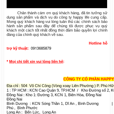
Chân thành cám ơn quý khách hàng, đã tin tưởng sử
dụng sản phẩm và dịch vụ do công ty happy life cung cấp.
Mong quý khách hàng vui lòng tuân thủ các chính sách bảo
hành sản phẩm sau đây để chúng tôi được phục vụ quý
khách một cách tốt nhất đồng thời đảm bảo quyền lợi chính
đáng của chính quý khách về sau.
Hotline hỗ
0913685879
trợ kỹ thuật:
*
Mọi chi tiết xin vui lòng liên hệ
:
CÔNG TY CỔ PHẦN HAPPY
Địa chỉ : 504 Võ Chí Công (Vòng xoay Liên Phường ) P. Phú H
1 : TP HCM : KCN Cao Quận 9, TP.HCM / Kho Đường số 2, 
Đồng Nai : Kho 1: Đường 3, KCN 1, Biên Hòa, Đồng Na
Đồng Nai
Bình Dương : KCN Sóng Thần 1, Dĩ An , Bình Dương
Phú , Bình Phước
Long An : Bến Lức, Long An | Kiên G