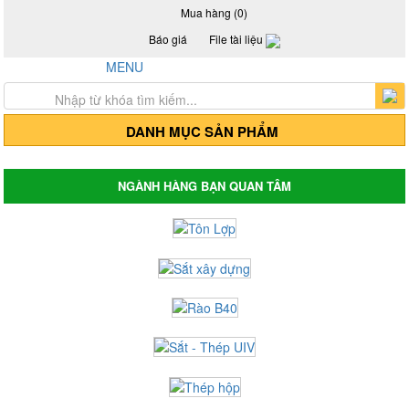
Mua hàng (0)
Báo giá
File tài liệu
Hotline: 0917 24 55 99
MENU
Trang chủ
Giới thiệu
Sản Phẩm
DANH MỤC SẢN PHẨM
Thép hộp mạ kẽm - Thép hộp đen
Thép hộp mã kẽm
Thép hộp đen
NGÀNH HÀNG BẠN QUAN TÂM
Thép hộp mã kẽm Hòa Phát
Thép hộp đen Hòa Phát
Thép hộp mã kẽm Hoa Sen
Thép hộp Hoa Sen
Giá tôn lợp, tôn Hoa Sen, tôn Đông Á, tôn
Phương Nam
Tôn mạ màu Trung Quốc
Tôn mạ màu Phương Nam
Tôn mạ màu Đông Á
Tôn lợp Hòa Phát
Tôn lợp Hoa Sen
Tôn chống nóng - Tôn cách nhiệt