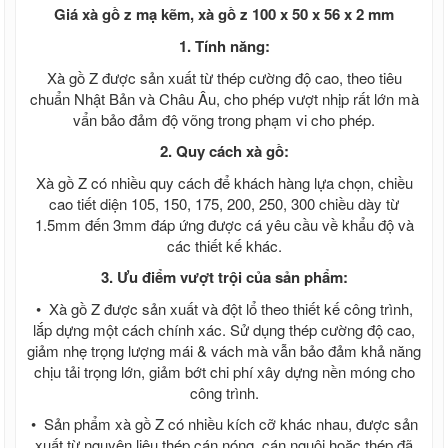
Tấm nhựa poly lấy sáng màu trà 3mm
Giá xà gồ z mạ kẽm, xà gồ z 100 x 50 x 56 x 2 mm
4mm 5mm 6mm
Giá tấm xi măng cemboard Thái Lan
1. Tính năng:
Báo giá thi công tấm Cemboard TPHCM
Xà gồ Z được sản xuất từ thép cường độ cao, theo tiêu
zalo 0913685879
chuẩn Nhật Bản và Châu Âu, cho phép vượt nhịp rất lớn mà
Giá tấm xi măng Cemboard Duraflex
vẩn bảo đảm độ võng trong phạm vi cho phép.
1m22* 2m44, 1m* 2m
Tấm cemboard Việt Nam
2. Quy cách xà gồ:
Tấm cemboard duraflex - Tấm
Cemboard Vĩnh Tường
Xà gồ Z có nhiều quy cách để khách hàng lựa chọn, chiều
Giá tấm xi măng Thái Lan SCG nhập
cao tiết diện 105, 150, 175, 200, 250, 300 chiều dày từ
100%
1.5mm đến 3mm đáp ứng được cá yêu cầu về khẩu độ và
Sale Tấm cemboard Thái Lan SCG
các thiết kế khác.
Sale Tấm cemboard Thái Lan Dura
3. Ưu điểm vượt trội của sản phẩm:
Sale Tấm cemboard Việt Nam
Ván Coppha, Giá ván ép Cốp Pha
• Xà gồ Z được sản xuất và đột lổ theo thiết kế công trình,
Giá ván copha đỏ 4m, Ván cốp pha đen
lắp dựng một cách chính xác. Sử dụng thép cường độ cao,
4m giá rẻ, Ván cốp pha vàng
giảm nhẹ trọng lượng mái & vách mà vẫn bảo đảm khả năng
Ván coppha đỏ 4m, Giá ván copha đỏ
chịu tải trọng lớn, giảm bớt chi phí xây dựng nền móng cho
2021 2022, Ván cốp pha giá rẻ
công trình.
Ván coppha đen 4m, Bảng báo giá ván
copha đen, Ván cốp pha giá rẻ
• Sản phẩm xà gồ Z có nhiều kích cỡ khác nhau, được sản
Ván coppha màu vàng 4 m, Bảng báo giá
xuất từ nguyên liệu thép cán nóng, cán nguội hoặc thép đã