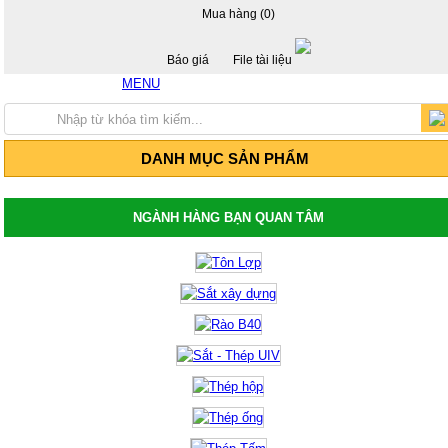
Mua hàng (0)
Báo giá
File tài liệu
MENU
Hotline: 0917 24 55 99
Trang chủ
Giới thiệu
Sản Phẩm
DANH MỤC SẢN PHẨM
Thép hộp mạ kẽm - Thép hộp đen
Thép hộp mã kẽm
Thép hộp đen
Thép hộp mã kẽm Hòa Phát
NGÀNH HÀNG BẠN QUAN TÂM
Thép hộp đen Hòa Phát
Thép hộp mã kẽm Hoa Sen
Thép hộp Hoa Sen
Giá tôn lợp, tôn Hoa Sen, tôn Đông Á, tôn
Phương Nam
Tôn mạ màu Trung Quốc
Tôn mạ màu Phương Nam
Tôn mạ màu Đông Á
Tôn lợp Hòa Phát
Tôn lợp Hoa Sen
Tôn chống nóng - Tôn cách nhiệt
Tôn lợp PU chống nóng cách nhiệt