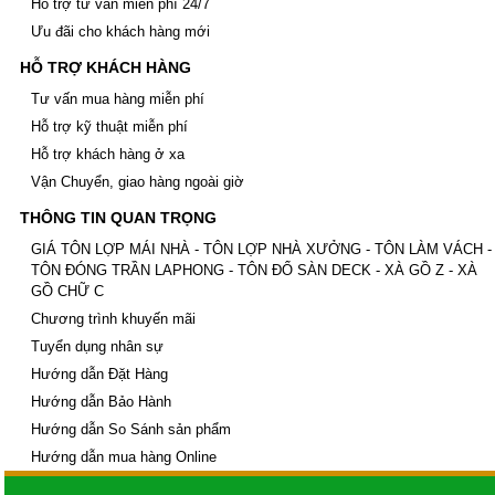
Hỗ trợ tư vấn miễn phí 24/7
lượng
Ưu đãi cho khách hàng mới
Ván coppha Bình Minh, Bảng báo giá ván bình
Minh, Ván cốp pha chất lượng
HỖ TRỢ KHÁCH HÀNG
Tôn đổ sàn - Tôn sàn deck
Giá tôn đổ sàn bê tông H 75 W 900 - Tôn sàn
Tư vấn mua hàng miễn phí
deck giá rẻ nhất Miền Nam
Hỗ trợ kỹ thuật miễn phí
Giá tôn đổ sàn be tông - Tôn đổ sàn giá rẻ -
Hỗ trợ khách hàng ở xa
Bảng giá tôn sàn deck
Giá tôn đổ sàn bê tông H 50 W 1000 - Tôn sàn
Vận Chuyển, giao hàng ngoài giờ
deck giá rẻ nhất Miền Nam
THÔNG TIN QUAN TRỌNG
Lưới B40 , Rào lưới, Kẽm gai
Lưới B40 mạ kẽm
GIÁ TÔN LỢP MÁI NHÀ - TÔN LỢP NHÀ XƯỞNG - TÔN LÀM VÁCH -
Lưới B40 bọc nhựa
TÔN ĐÓNG TRẦN LAPHONG - TÔN ĐỔ SÀN DECK - XÀ GỒ Z - XÀ
Lưới B40 Nam Định
GỒ CHỮ C
Kẽm gai , rào lưới kẽm gai giá rẻ
Chương trình khuyến mãi
Kẽm lam , rào lưới kẽm lam giá rẻ
Tuyển dụng nhân sự
Tấm xi măng vân gỗ Conwood
Tấm xi măng vân gỗ lót sàn, sàn gỗ xi măng,
Hướng dẫn Đặt Hàng
sàn gỗ xi măng, Giá tấm xi măng giả gỗ
Hướng dẫn Bảo Hành
Tấm xi măng giả gỗ ốp tường ngoài trời, Tấm
Hướng dẫn So Sánh sản phẩm
ốp tường giả gỗ ngoài trời
Tấm ốp trần vân gỗ, Tấm ốp trần giả gỗ, Tấm
Hướng dẫn mua hàng Online
xi măng ốp trần
Thép tấm - Thép cuộn - Thép gân