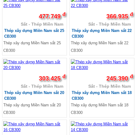
Sale Ván phủ phim Tekcom
Ván phủ phim Hòa Phát
Sale Ván ép phủ phim
đ
đ
477.749
366.935
Sale Ván ép phủ phim giá rẻ
Sắt - Thép Miền Nam
Sắt - Thép Miền Nam
Sale Ván Hòa Phát
Gỗ ghép thanh, Ván gỗ ghép thanh
Thép xây dựng Miền Nam sắt 25
Thép xây dựng Miền Nam sắt 22
Gỗ ghép thông giá rẻ, gỗ thông ghép công
CB300
CB300
nghiệp
Thép xây dựng Miền Nam sắt 25
Thép xây dựng Miền Nam sắt 22
Gỗ ghép thanh tràm, Báo giá gỗ ghép tràm
CB300
CB300
Gỗ ghép cao su, Gỗ ghép phủ keo bóng
Tôn nhựa sáng, Tôn nhựa lấy sáng Composite
Tôn nhựa sáng sóng Seamlock Seam-lock
Seam lock
Tôn Cliplock - TÔN KLIPLOCK HD 945 - 960 2
đ
đ
303.425
245.390
sóng 3 sóng 4 sóng Sx theo yêu cầu
Sắt - Thép Miền Nam
Sắt - Thép Miền Nam
Tôn nhựa Klip Lock HD 960 mm
Thép xây dựng Miền Nam sắt 20
Thép xây dựng Miền Nam sắt 18
Tôn nhựa sáng clip lock HD 945 mm
CB300
CB300
Tôn nhựa sáng 11 sóng tròn
Tôn nhựa sáng 9 sóng vuông
Thép xây dựng Miền Nam sắt 20
Thép xây dựng Miền Nam sắt 18
Tôn nhựa sáng 5 sóng công nghiệp
CB300
CB300
Tôn nhựa sáng phẳng
Tôn nhựa sáng sợi thủy tinh
Tôn nhựa PVC
Tôn nhựa sáng composite