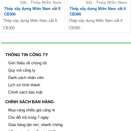
Tường
Sắt - Thép Miền Nam
Sắt - Thép Miền Nam
Giá tấm xi măng Thái Lan SCG nhập 100%
Thép xây dựng Miền Nam sắt 8
Thép xây dựng Miền Nam sắt 6
Sale Tấm cemboard Thái Lan SCG
CB300
CB300
Sale Tấm cemboard Thái Lan Dura
Thép xây dựng Miền Nam sắt 8
Thép xây dựng Miền Nam sắt 6
Sale Tấm cemboard Việt Nam
CB300
CB300
Ván Coppha, Giá ván ép Cốp Pha
Giá ván copha đỏ 4m, Ván cốp pha đen 4m giá
rẻ, Ván cốp pha vàng
Ván coppha đỏ 4m, Giá ván copha đỏ 2021
2022, Ván cốp pha giá rẻ
THÔNG TIN CÔNG TY
Ván coppha đen 4m, Bảng báo giá ván copha
đen, Ván cốp pha giá rẻ
Giới thiệu về chúng tôi
Ván coppha màu vàng 4 m, Bảng báo giá ván
Quy mô công ty
cốp pha 2021
Danh sách nhân viên
Giá cốp pha màu cam, Giá cốp pha xây dựng,
Ván coppha màu cam
Lịch sử hình thành
Ván ép phủ keo, Ván cốp pha phủ keo, Ván
Chính sách bảo mật
coppha phủ keo
Ván coppha Mỹ Anh, Ván cốp pha chất lượng,
CHÍNH SÁCH BÁN HÀNG
Giá ván coppha Mỹ Anh
Mua càng nhiều giá càng rẻ
Ván coppha đỏ 4m, Ván cốp pha đen, Ván
Coppha Mỹ Anh, Ván Bình Minh, Ván coppha
Cho đổi trả trong 7 ngày
Thanh Mai
Giao hàng tận nơi, nhanh chóng
Ván Coppha Thanh Mai, Ván cốp pha chất