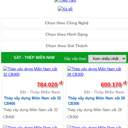
Tôn Panel làm vách
Tôn giả ngói , Tôn sóng ngói
Tôn dán xốp EPS
Tôn lợp chống nóng, Tôn cách nhiệt, tôn PU
Chọn theo Công Nghệ
Tôn lợp 5 sóng
Tôn lợp klip-lok , tôn Cliplock
Chọn theo Hình Dạng
Ống thép mạ kẽm - Ống thép đen
Ống Thép Hữu Liên
Chọn theo Giá Thành
Ống Thép Vinaone
Ống Thép Mã Kẽm
SẮT - THÉP MIỀN NAM
Ống Thép Đen
Sắp xếp theo:
Ống Thép Đen Hoa Sen
Ống Thép Mã Kẽm Hoa Sen
Ống Thép Đen Hòa Phát
Ống Thép Mã Kẽm Hòa Phát
đ
đ
784.020
600.170
Thép ống Hòa Phát, Báo giá ống thép Hòa
Phát
Sắt - Thép Miền Nam
Sắt - Thép Miền Nam
Ống thép cỡ nhỏ
Thép xây dựng Miền Nam sắt 32
Thép xây dựng Miền Nam sắt 28
Ống thép cỡ lớn
CB400
CB300
Giá ván phủ phim, giá ván khuôn phủ phim
Thép xây dựng Miền Nam sắt 32
Thép xây dựng Miền Nam sắt 28
Ván phủ phim giá rẻ, ván khuôn phủ phim
CB400
CB300
Bảng giá ván phủ phim
Ván phủ phim Tekcom