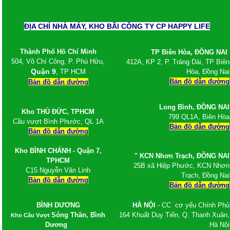
Thép tấm mạ kẽm
Thép tấm Trung Quốc
ĐỊA CHỈ NHÀ MÁY, KHO BÃI CÔNG TY CP HAPPY LIFE
Thép tấm chống trượt, tấm gân
Thép tấm ss400
Cắt bản mã theo yêu cầu
Thành Phố Hồ Chí Minh
TP Biên Hòa, ĐỒNG NAI
Co - Tê - Mặt bích - Van
504, Võ Chí Công, P. Phú Hữu,
412A, KP 2, P. Trảng Dài, TP Biên
Co thép
Quận 9
, TP HCM
Hòa, Đồng Nai
Tê thép
Bản đồ dẫn đường
Bản đồ dẫn đường
Van thép
Mặt bích thép
Sắt xây dựng, thép xây dựng, sắt thép xây
Long Bình,
ĐỒNG NAI
Kho
THỦ ĐỨC, TPHCM
dựng
799 QL1A, Biên Hòa
Cầu vượt Bình Phước, QL 1A
Sắt - Thép Hòa Phát
Bản đồ dẫn đường
Bản đồ dẫn đường
Sắt - Thép Việt Ý
Sắt - Thép Miền Nam
Kho BÌNH CHÁNH - Quận 7,
Sắt - Thép Việt Nhật
'' KCN Nhơn Trạch
, ĐỒNG NAI
TPHCM
Sắt - Thép Pomina
25B xã Hiệp Phước, KCN Nhơn
C15 Nguyễn Văn Linh
Sắt xây dựng giá rẻ
Trạch, Đồng Nai
Bản đồ dẫn đường
Thép xây dựng giá rẻ
Bản đồ dẫn đường
Ván ép phủ phim Tekcom giá rẻ
Giá ván cốp pha phủ phim tekcom
BÌNH DƯƠNG
HÀ NỘI
- CC cơ yếu Chính Phủ
Thép hình, thép chữ I, thép hình H, thép V,
Sóng Thần, Bình
164 Khuất Duy Tiến, Q. Thanh Xuân,
Kho Cầu Vượt
thép hình U, thép La
Dương
Hà Nội