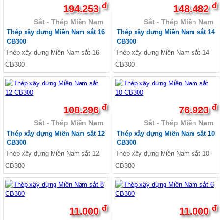
đ
đ
Sale Tôn nhựa sáng composite
194.253
148.482
Sale Tôn nhựa PVC
Sắt - Thép Miền Nam
Sắt - Thép Miền Nam
Tấm polycarbonate, Tấm nhựa sáng thông
Thép xây dựng Miền Nam sắt 16
Thép xây dựng Miền Nam sắt 14
minh
CB300
CB300
Tấm polycarbonate rỗng ruột, tấm nhựa sáng
Thép xây dựng Miền Nam sắt 16
Thép xây dựng Miền Nam sắt 14
thông minh
Tấm polycarbonate đặc ruột, tấm
CB300
CB300
polycarbonate rỗng, tấm nhựa sáng thông
minh
Tấm polycarbonate Hàn Quốc
Tấm polycarbonate Ấn Độ EU
đ
đ
108.296
76.923
Tấm polycarbonate Indonesia
Tấm polycarbonate hàng Đức
Sắt - Thép Miền Nam
Sắt - Thép Miền Nam
Tấm polycarbonate Malaysia
Thép xây dựng Miền Nam sắt 12
Thép xây dựng Miền Nam sắt 10
Tấm nhựa poly lấy sáng màu trà 3mm 4mm
CB300
CB300
5mm 6mm
Thép xây dựng Miền Nam sắt 12
Thép xây dựng Miền Nam sắt 10
Giá tấm xi măng cemboard Thái Lan
Báo giá thi công tấm Cemboard TPHCM zalo
CB300
CB300
0913685879
Giá tấm xi măng Cemboard Duraflex 1m22*
2m44, 1m* 2m
Tấm cemboard Việt Nam
đ
đ
11.000
11.000
Tấm cemboard duraflex - Tấm Cemboard Vĩnh