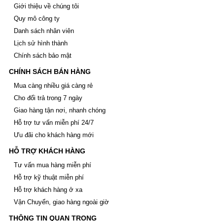
Giới thiệu về chúng tôi
Thép tấm mạ kẽm
Thép tấm Trung Quốc
Quy mô công ty
Thép tấm chống trượt, tấm gân
Danh sách nhân viên
Thép tấm ss400
Lịch sử hình thành
Cắt bản mã theo yêu cầu
Co - Tê - Mặt bích - Van
Chính sách bảo mật
Co thép
CHÍNH SÁCH BÁN HÀNG
Tê thép
Van thép
Mua càng nhiều giá càng rẻ
Mặt bích thép
Cho đổi trả trong 7 ngày
Sắt xây dựng, thép xây dựng, sắt thép xây
Giao hàng tận nơi, nhanh chóng
dựng
Sắt - Thép Hòa Phát
Hỗ trợ tư vấn miễn phí 24/7
Sắt - Thép Việt Ý
Ưu đãi cho khách hàng mới
Sắt - Thép Miền Nam
Sắt - Thép Việt Nhật
HỖ TRỢ KHÁCH HÀNG
Sắt - Thép Pomina
Tư vấn mua hàng miễn phí
Sắt xây dựng giá rẻ
Thép xây dựng giá rẻ
Hỗ trợ kỹ thuật miễn phí
Ván ép phủ phim Tekcom giá rẻ
Hỗ trợ khách hàng ở xa
Giá ván cốp pha phủ phim tekcom
Vận Chuyển, giao hàng ngoài giờ
Thép hình, thép chữ I, thép hình H, thép V,
thép hình U, thép La
THÔNG TIN QUAN TRỌNG