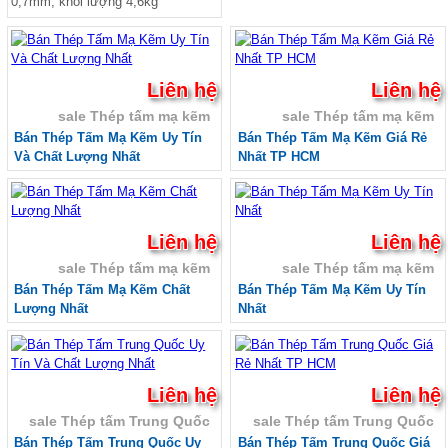
0,7mm, khối lượng 4,6kg
Sale Ván phủ phim Tekcom
Ván phủ phim Hòa Phát
Sale Ván ép phủ phim
Sale Ván ép phủ phim giá rẻ
Sale Ván Hòa Phát
Liên hệ
Liên hệ
Gỗ ghép thanh, Ván gỗ ghép thanh
sale Thép tấm mạ kẽm
sale Thép tấm mạ kẽm
Gỗ ghép thông giá rẻ, gỗ thông ghép công
nghiệp
Bán Thép Tấm Mạ Kẽm Uy Tín
Bán Thép Tấm Mạ Kẽm Giá Rẻ
Gỗ ghép thanh tràm, Báo giá gỗ ghép tràm
Và Chất Lượng Nhất
Nhất TP HCM
Gỗ ghép cao su, Gỗ ghép phủ keo bóng
Tôn nhựa sáng, Tôn nhựa lấy sáng Composite
Tôn nhựa sáng sóng Seamlock Seam-lock
Seam lock
Liên hệ
Liên hệ
Tôn Cliplock - TÔN KLIPLOCK HD 945 - 960 2
sale Thép tấm mạ kẽm
sale Thép tấm mạ kẽm
sóng 3 sóng 4 sóng Sx theo yêu cầu
Tôn nhựa Klip Lock HD 960 mm
Bán Thép Tấm Mạ Kẽm Chất
Bán Thép Tấm Mạ Kẽm Uy Tín
Tôn nhựa sáng clip lock HD 945 mm
Lượng Nhất
Nhất
Tôn nhựa sáng 11 sóng tròn
Tôn nhựa sáng 9 sóng vuông
Tôn nhựa sáng 5 sóng công nghiệp
Tôn nhựa sáng phẳng
Liên hệ
Liên hệ
Tôn nhựa sáng sợi thủy tinh
sale Thép tấm Trung Quốc
sale Thép tấm Trung Quốc
Tôn nhựa PVC
Tôn nhựa sáng composite
Bán Thép Tấm Trung Quốc Uy
Bán Thép Tấm Trung Quốc Giá