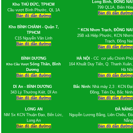
Long Bình,
ĐỒNG NAI
Vật tư quảng cáo Mica, Alu, Tấm Format,
Kho
THỦ ĐỨC, TPHCM
799 QL1A, Biên Hòa
formex, Poly
Cầu vượt Bình Phước, QL 1A
Bản đồ dẫn đường
Alu , Nhôm Alu, Bảng giá tấm alu
Bản đồ dẫn đường
Ống thép đúc, ống hàn
Ống thép đúc Hòa Phát
Kho BÌNH CHÁNH - Quận 7,
'' KCN Nhơn Trạch
, ĐỒNG NAI
Bảng giá ống thép hàn
TPHCM
25B xã Hiệp Phước, KCN Nhơn
Giá ống thép đúc Trung Quốc
C15 Nguyễn Văn Linh
Trạch, Đồng Nai
Ống thép đúc tại TPHCM
Bản đồ dẫn đường
Bản đồ dẫn đường
Thép tròn đặc - Thép vuông đặc
Thép Hòa Phát
BÌNH DƯƠNG
HÀ NỘI
- CC cơ yếu Chính Phủ
Thép Hoa Sen
Sóng Thần, Bình
164 Khuất Duy Tiến, Q. Thanh Xuân,
Kho Cầu Vượt
Thép An Khánh
Dương
Hà Nội
Thép Dana Ý
Bản đồ dẫn đường
Bản đồ dẫn đường
Thép VSC - POSCO
Thép POMINA
Dĩ An - BÌNH DƯƠNG
Bắc Ninh:
Nhà máy 2,3 : KCN Đại
Thép TISCO
343 Lý Thường Kiệt, Dĩ An
Đồng, Tiên Du, Bắc Ninh
Thép Việt Nhật
Bản đồ dẫn đường
Bản đồ dẫn đường
Thép Việt Mỹ
Thép Việt Đức
LONG AN
ĐÀ NẴNG
Thép Việt Sing
NM Sx KCN Thuận Đạo, Bến Lức,
Nguyễn Lương Bằng, Liên Chiểu, Đà
Thép Việt Úc
Long An
Nẵng
Thép Việt Ý
Bản đồ dẫn đường
Bản đồ dẫn đường
Thép ống mạ kẽm nhúng nóng