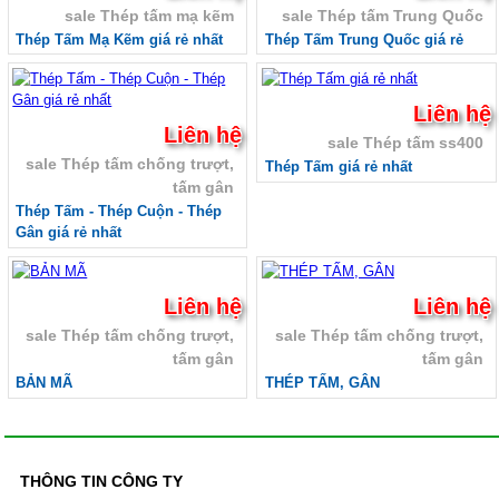
lượng
sale Thép tấm mạ kẽm
sale Thép tấm Trung Quốc
Ván coppha Bình Minh, Bảng báo giá ván bình
Thép Tấm Mạ Kẽm giá rẻ nhất
Thép Tấm Trung Quốc giá rẻ
Minh, Ván cốp pha chất lượng
Tôn đổ sàn - Tôn sàn deck
Giá tôn đổ sàn bê tông H 75 W 900 - Tôn sàn
Liên hệ
deck giá rẻ nhất Miền Nam
Liên hệ
Giá tôn đổ sàn be tông - Tôn đổ sàn giá rẻ -
sale Thép tấm ss400
Bảng giá tôn sàn deck
sale Thép tấm chống trượt,
Thép Tấm giá rẻ nhất
Giá tôn đổ sàn bê tông H 50 W 1000 - Tôn sàn
tấm gân
deck giá rẻ nhất Miền Nam
Thép Tấm - Thép Cuộn - Thép
Lưới B40 , Rào lưới, Kẽm gai
Gân giá rẻ nhất
Lưới B40 mạ kẽm
Lưới B40 bọc nhựa
Lưới B40 Nam Định
Liên hệ
Liên hệ
Kẽm gai , rào lưới kẽm gai giá rẻ
Kẽm lam , rào lưới kẽm lam giá rẻ
sale Thép tấm chống trượt,
sale Thép tấm chống trượt,
Tấm xi măng vân gỗ Conwood
tấm gân
tấm gân
Tấm xi măng vân gỗ lót sàn, sàn gỗ xi măng,
BẢN MÃ
THÉP TẤM, GÂN
sàn gỗ xi măng, Giá tấm xi măng giả gỗ
Tấm xi măng giả gỗ ốp tường ngoài trời, Tấm
ốp tường giả gỗ ngoài trời
Tấm ốp trần vân gỗ, Tấm ốp trần giả gỗ, Tấm
xi măng ốp trần
THÔNG TIN CÔNG TY
Thép tấm - Thép cuộn - Thép gân