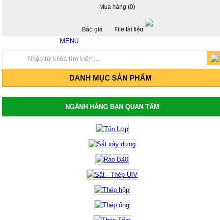
Mua hàng (0)
Báo giá
File tài liệu
MENU
Hotline: 0917 24 55 99
Trang chủ
Giới thiệu
Sản Phẩm
DANH MỤC SẢN PHẨM
Thép hộp mạ kẽm - Thép hộp đen
Thép hộp mã kẽm
Thép hộp đen
Thép hộp mã kẽm Hòa Phát
NGÀNH HÀNG BẠN QUAN TÂM
Thép hộp đen Hòa Phát
Thép hộp mã kẽm Hoa Sen
Thép hộp Hoa Sen
Giá tôn lợp, tôn Hoa Sen, tôn Đông Á, tôn
Phương Nam
Tôn mạ màu Trung Quốc
Tôn mạ màu Phương Nam
Tôn mạ màu Đông Á
Tôn lợp Hòa Phát
Tôn lợp Hoa Sen
Tôn chống nóng - Tôn cách nhiệt
Tôn lợp PU chống nóng cách nhiệt