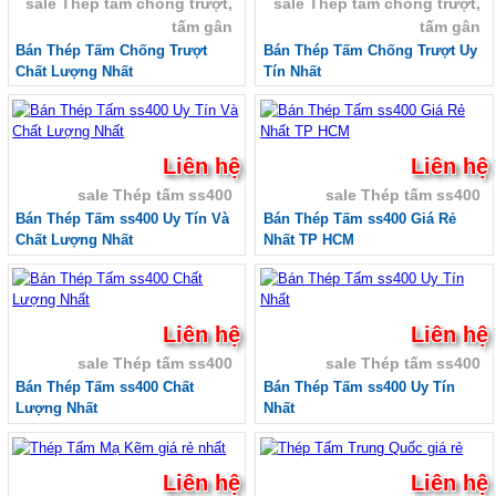
Tường
sale Thép tấm chống trượt,
sale Thép tấm chống trượt,
Giá tấm xi măng Thái Lan SCG nhập 100%
tấm gân
tấm gân
Sale Tấm cemboard Thái Lan SCG
Bán Thép Tấm Chống Trượt
Bán Thép Tấm Chống Trượt Uy
Sale Tấm cemboard Thái Lan Dura
Chất Lượng Nhất
Tín Nhất
Sale Tấm cemboard Việt Nam
Ván Coppha, Giá ván ép Cốp Pha
Giá ván copha đỏ 4m, Ván cốp pha đen 4m giá
rẻ, Ván cốp pha vàng
Liên hệ
Liên hệ
Ván coppha đỏ 4m, Giá ván copha đỏ 2021
2022, Ván cốp pha giá rẻ
sale Thép tấm ss400
sale Thép tấm ss400
Ván coppha đen 4m, Bảng báo giá ván copha
Bán Thép Tấm ss400 Uy Tín Và
Bán Thép Tấm ss400 Giá Rẻ
đen, Ván cốp pha giá rẻ
Chất Lượng Nhất
Nhất TP HCM
Ván coppha màu vàng 4 m, Bảng báo giá ván
cốp pha 2021
Giá cốp pha màu cam, Giá cốp pha xây dựng,
Ván coppha màu cam
Liên hệ
Liên hệ
Ván ép phủ keo, Ván cốp pha phủ keo, Ván
coppha phủ keo
sale Thép tấm ss400
sale Thép tấm ss400
Ván coppha Mỹ Anh, Ván cốp pha chất lượng,
Bán Thép Tấm ss400 Chất
Bán Thép Tấm ss400 Uy Tín
Giá ván coppha Mỹ Anh
Lượng Nhất
Nhất
Ván coppha đỏ 4m, Ván cốp pha đen, Ván
Coppha Mỹ Anh, Ván Bình Minh, Ván coppha
Thanh Mai
Liên hệ
Liên hệ
Ván Coppha Thanh Mai, Ván cốp pha chất