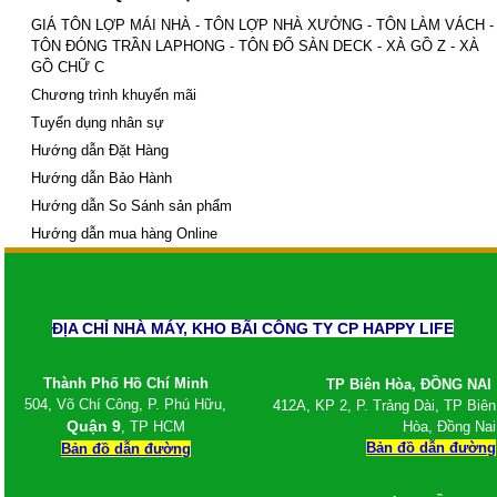
Thép hình,thép I H U V Hòa Phát
GIÁ TÔN LỢP MÁI NHÀ - TÔN LỢP NHÀ XƯỞNG - TÔN LÀM VÁCH -
Sắt thép I H U Posco
TÔN ĐÓNG TRẦN LAPHONG - TÔN ĐỔ SÀN DECK - XÀ GỒ Z - XÀ
Sắt thép U I V An Khánh
GỒ CHỮ C
Sắt thép U I H Trung Quốc
Ván ép phủ keo, ván cốp pha phủ keo, giá ván
Chương trình khuyến mãi
ép phủ keo
Tuyển dụng nhân sự
Ván ép phủ keo trong, ván cốp pha phủ keo,
Hướng dẫn Đặt Hàng
giá ván ép phủ keo trong
Ván ép phủ keo đỏ, ván cốp pha phủ keo, giá
Hướng dẫn Bảo Hành
ván ép phủ keo đỏ
Hướng dẫn So Sánh sản phẩm
Xà gồ chữ C, Xà gồ Z
Hướng dẫn mua hàng Online
Xà gồ chữ C mạ kẽm Z80
Xà gồ chữ Z thép đen
Xà gồ chữ C thép đen
Xà gồ chữ C mạ kẽm Hoa Sen Z120
Xà gồ chữ C mạ kẽm Hoa Sen Z275
ĐỊA CHỈ NHÀ MÁY, KHO BÃI CÔNG TY CP HAPPY LIFE
Xà gồ chữ C Hoa Sen thép đen
Xà gồ chữ C
Thành Phố Hồ Chí Minh
TP Biên Hòa, ĐỒNG NAI
Xà gồ chữ C Hòa Phát
504, Võ Chí Công, P. Phú Hữu,
412A, KP 2, P. Trảng Dài, TP Biên
Xà gồ Z Hoa Sen
Quận 9
, TP HCM
Hòa, Đồng Nai
Xà gồ Z Hòa Phát
Bản đồ dẫn đường
Bản đồ dẫn đường
Xà gồ Z mạ kẽm Hoa Sen Z120...
Xà gồ Z mạ kẽm Z80 ...
Xà gồ Z Hoa Sen mạ kẽm Z275