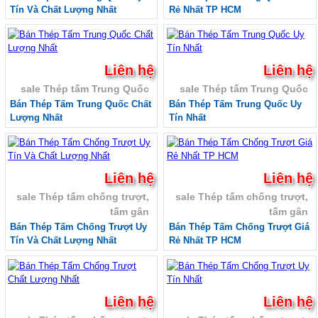
Sale Tôn nhựa sáng composite
Tín Và Chất Lượng Nhất
Rẻ Nhất TP HCM
Sale Tôn nhựa PVC
Tấm polycarbonate, Tấm nhựa sáng thông
minh
Tấm polycarbonate rỗng ruột, tấm nhựa sáng
Liên hệ
Liên hệ
thông minh
sale Thép tấm Trung Quốc
sale Thép tấm Trung Quốc
Tấm polycarbonate đặc ruột, tấm
polycarbonate rỗng, tấm nhựa sáng thông
Bán Thép Tấm Trung Quốc Chất
Bán Thép Tấm Trung Quốc Uy
minh
Lượng Nhất
Tín Nhất
Tấm polycarbonate Hàn Quốc
Tấm polycarbonate Ấn Độ EU
Tấm polycarbonate Indonesia
Tấm polycarbonate hàng Đức
Liên hệ
Liên hệ
Tấm polycarbonate Malaysia
sale Thép tấm chống trượt,
sale Thép tấm chống trượt,
Tấm nhựa poly lấy sáng màu trà 3mm 4mm
5mm 6mm
tấm gân
tấm gân
Giá tấm xi măng cemboard Thái Lan
Bán Thép Tấm Chống Trượt Uy
Bán Thép Tấm Chống Trượt Giá
Báo giá thi công tấm Cemboard TPHCM zalo
Tín Và Chất Lượng Nhất
Rẻ Nhất TP HCM
0913685879
Giá tấm xi măng Cemboard Duraflex 1m22*
2m44, 1m* 2m
Tấm cemboard Việt Nam
Liên hệ
Liên hệ
Tấm cemboard duraflex - Tấm Cemboard Vĩnh