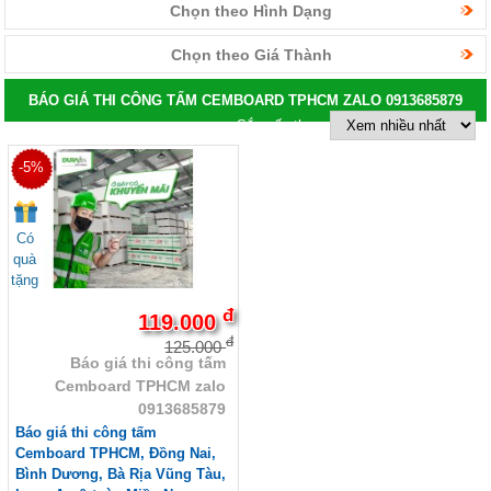
Chọn theo Hình Dạng
Chọn theo Giá Thành
BÁO GIÁ THI CÔNG TẤM CEMBOARD TPHCM ZALO 0913685879
Sắp xếp theo:
-5%
Có
quà
tặng
đ
119.000
đ
125.000
Báo giá thi công tấm
Cemboard TPHCM zalo
0913685879
Báo giá thi công tấm
Cemboard TPHCM, Đồng Nai,
Bình Dương, Bà Rịa Vũng Tàu,