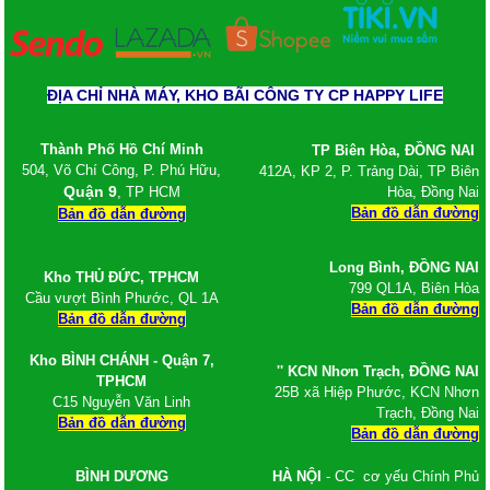
ĐỊA CHỈ NHÀ MÁY, KHO BÃI CÔNG TY CP HAPPY LIFE
Thành Phố Hồ Chí Minh
TP Biên Hòa, ĐỒNG NAI
504, Võ Chí Công, P. Phú Hữu,
412A, KP 2, P. Trảng Dài, TP Biên
Quận 9
, TP HCM
Hòa, Đồng Nai
Bản đồ dẫn đường
Bản đồ dẫn đường
Long Bình,
ĐỒNG NAI
Kho
THỦ ĐỨC, TPHCM
799 QL1A, Biên Hòa
Cầu vượt Bình Phước, QL 1A
Bản đồ dẫn đường
Bản đồ dẫn đường
Kho BÌNH CHÁNH - Quận 7,
'' KCN Nhơn Trạch
, ĐỒNG NAI
TPHCM
25B xã Hiệp Phước, KCN Nhơn
C15 Nguyễn Văn Linh
Trạch, Đồng Nai
Bản đồ dẫn đường
Bản đồ dẫn đường
BÌNH DƯƠNG
HÀ NỘI
- CC cơ yếu Chính Phủ