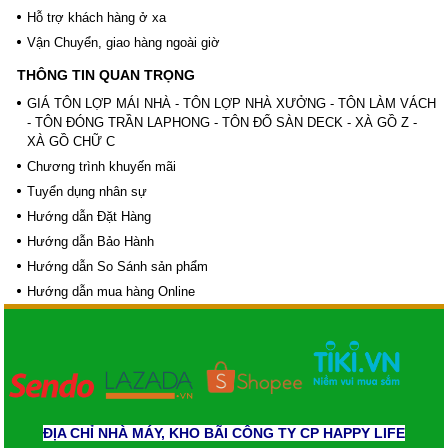
Hỗ trợ khách hàng ở xa
Vận Chuyển, giao hàng ngoài giờ
THÔNG TIN QUAN TRỌNG
GIÁ TÔN LỢP MÁI NHÀ - TÔN LỢP NHÀ XƯỞNG - TÔN LÀM VÁCH
- TÔN ĐÓNG TRẦN LAPHONG - TÔN ĐỔ SÀN DECK - XÀ GỒ Z -
XÀ GỒ CHỮ C
Chương trình khuyến mãi
Tuyển dụng nhân sự
Hướng dẫn Đặt Hàng
Hướng dẫn Bảo Hành
Hướng dẫn So Sánh sản phẩm
Hướng dẫn mua hàng Online
ĐỊA CHỈ NHÀ MÁY, KHO BÃI CÔNG TY CP HAPPY LIFE