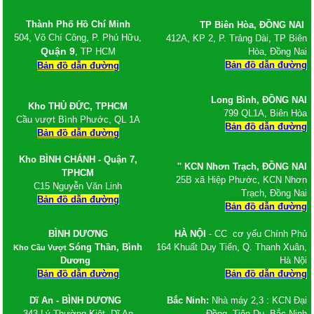
Thành Phố Hồ Chí Minh
TP Biên Hòa, ĐỒNG NAI
504, Võ Chí Công, P. Phú Hữu,
412A, KP 2, P. Trảng Dài, TP Biên
Quận 9
, TP HCM
Hòa, Đồng Nai
Bản đồ dẫn đường
Bản đồ dẫn đường
Long Bình,
ĐỒNG NAI
Kho
THỦ ĐỨC, TPHCM
799 QL1A, Biên Hòa
Cầu vượt Bình Phước, QL 1A
Bản đồ dẫn đường
Bản đồ dẫn đường
Kho BÌNH CHÁNH - Quận 7,
'' KCN Nhơn Trạch
, ĐỒNG NAI
TPHCM
25B xã Hiệp Phước, KCN Nhơn
C15 Nguyễn Văn Linh
Trạch, Đồng Nai
Bản đồ dẫn đường
Bản đồ dẫn đường
BÌNH DƯƠNG
HÀ NỘI
- CC cơ yếu Chính Phủ
Sóng Thần, Bình
164 Khuất Duy Tiến, Q. Thanh Xuân,
Kho Cầu Vượt
Dương
Hà Nội
Bản đồ dẫn đường
Bản đồ dẫn đường
Dĩ An - BÌNH DƯƠNG
Bắc Ninh:
Nhà máy 2,3 : KCN Đại
343 Lý Thường Kiệt, Dĩ An
Đồng, Tiên Du, Bắc Ninh