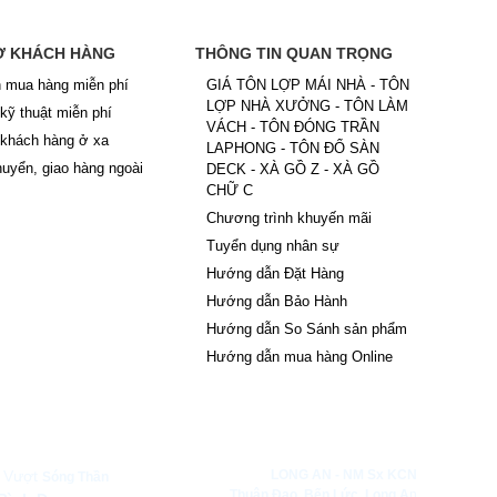
Ợ KHÁCH HÀNG
THÔNG TIN QUAN TRỌNG
 mua hàng miễn phí
GIÁ TÔN LỢP MÁI NHÀ - TÔN
LỢP NHÀ XƯỞNG - TÔN LÀM
 kỹ thuật miễn phí
VÁCH - TÔN ĐÓNG TRẦN
 khách hàng ở xa
LAPHONG - TÔN ĐỔ SÀN
uyển, giao hàng ngoài
DECK - XÀ GỒ Z - XÀ GỒ
CHỮ C
Chương trình khuyến mãi
Tuyển dụng nhân sự
Hướng dẫn Đặt Hàng
Hướng dẫn Bảo Hành
Hướng dẫn So Sánh sản phẩm
Hướng dẫn mua hàng Online
Y CP HAPPY LIFE
 Vượt
LONG AN -
NM Sx KCN
Sóng Thần
Thuận Đạo,
Bến Lức, Long A
n