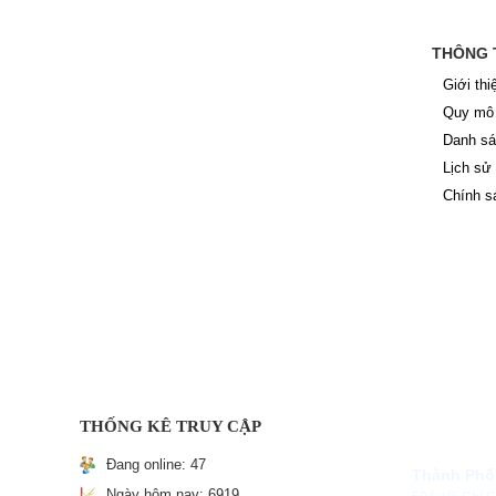
THÔNG 
Giới thi
Quy mô 
Danh sá
Lịch sử
Chính s
THỐNG KÊ TRUY CẬP
Đang online:
47
Thành Phố
Ngày hôm nay:
6919