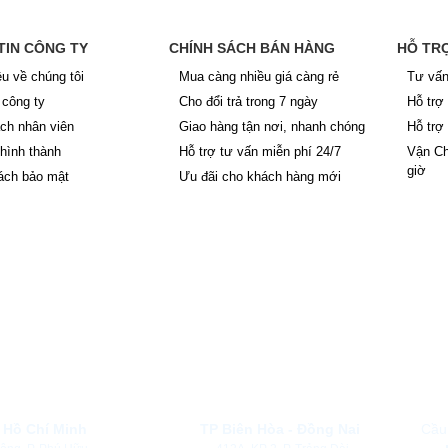
TIN CÔNG TY
CHÍNH SÁCH BÁN HÀNG
HỖ TR
ệu về chúng tôi
Mua càng nhiều giá càng rẻ
Tư vấn
công ty
Cho đổi trả trong 7 ngày
Hỗ trợ
ch nhân viên
Giao hàng tận nơi, nhanh chóng
Hỗ trợ
 hình thành
Hỗ trợ tư vấn miễn phí 24/7
Vận Ch
giờ
ách bảo mật
Ưu đãi cho khách hàng mới
ĐỊA CHỈ NHÀ MÁY, KHO BÃI CÔNG T
 Hồ Chí Minh
TP Biên Hòa - Đồng Nai
Cầu