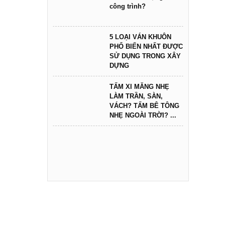
công trình?
5 LOẠI VÁN KHUÔN
PHỔ BIẾN NHẤT ĐƯỢC
SỬ DỤNG TRONG XÂY
DỰNG
TẤM XI MĂNG NHẸ
LÀM TRẦN, SÀN,
VÁCH? TẤM BÊ TÔNG
NHẸ NGOÀI TRỜI? ...