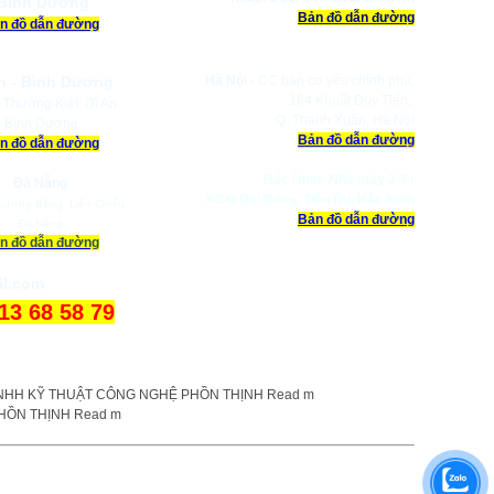
Bình Dương
Bản đồ dẫn đường
n đồ dẫn đường
n - Bình Dương
Hà Nội
- CC ban cơ yếu chính phủ,
164 Khuất Duy Tiến,
 Thường Kiệt, Dĩ An,
Q. Thanh Xuân, Hà Nội
Bình Dươn
g
Bản đồ dẫn đường
n đồ dẫn đường
Bắc Ninh: Nhà máy 2,3 :
Đà Nẵng
KCN Đại Đồng, Tiên Du, Bắc Ninh
ương Bằng, Liên Chiểu,
Bản đồ dẫn đường
Đà Nẵng
n đồ dẫn đường
il.com
913 68 58 79
a Công Ty
y Life