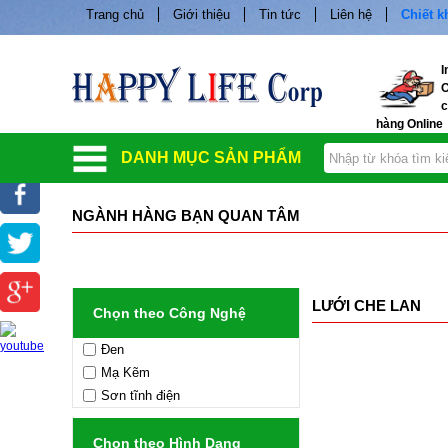
Trang chủ
Giới thiệu
Tin tức
Liên hệ
Chiết 
I
O
c
hàng Online
DANH MỤC SẢN PHẨM
NGÀNH HÀNG BẠN QUAN TÂM
LƯỚI CHE LAN
Chọn theo Công Nghệ
Đen
Mạ Kẽm
Sơn tĩnh điện
Chọn theo Hình Dạng