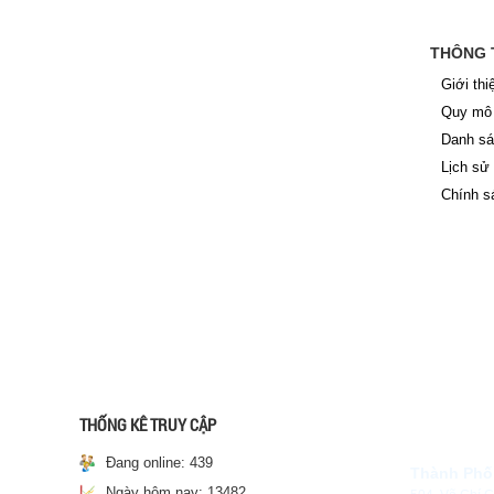
THÔNG 
Giới thi
Quy mô 
Danh sá
Lịch sử
Chính s
THỐNG KÊ TRUY CẬP
Đang online:
439
Thành Phố
Ngày hôm nay:
13482