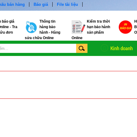
khấu bán hàng
Báo giá
File tài liệu
n báo giá
Thông tin
Kiểm tra thời
H
nline - Tra
hàng bảo
hạn bảo hành
B
ứu đơn
hành - Hàng
sản phẩm
O
sửa chữa Online
Online
Kinh doanh