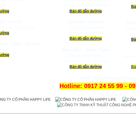
ông, P. Phú Hữu,
412A, KP 2, P. Trảng Dài
HCM
TP Biên Hòa, tỉnh Đồng Nai
Bả
đường
Bản đồ dẫn đường
ỨC -
TP. HCM
Long Bình - Đồng Nai
Dĩ A
h Phước, Quốc Lộ 1A
799 QL1A, Long Bình
3 Lý
34
đường
Biên Hòa, Đồng Nai
Bản đồ dẫn đường
Bả
ÁNH - Quận 7, TPHCM
Đồng Nai - Nhơn Trạch
n Linh
đường
25B xã Hiệp Phước
Nguyễn L
KCN Nhơn Trạch, Đồng Nai
Bản đồ dẫn đường
Bả
Email:
happylifesteel@gma
Hotline: 0917 24 55 99 - 0
Một số gian hàng liên kết củ
©
2020 - Công Ty Cổ Phần Happ
Giấy chứng nhận Kinh Doanh số:
0314218790
do Sở Kế hoạch v