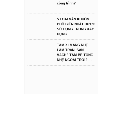
công trình?
5 LOẠI VÁN KHUÔN
PHỔ BIẾN NHẤT ĐƯỢC
SỬ DỤNG TRONG XÂY
DỰNG
TẤM XI MĂNG NHẸ
LÀM TRẦN, SÀN,
VÁCH? TẤM BÊ TÔNG
NHẸ NGOÀI TRỜI? ...