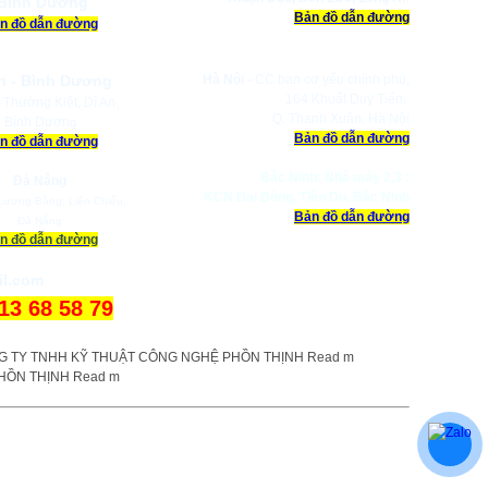
Bình Dương
Bản đồ dẫn đường
n đồ dẫn đường
n - Bình Dương
Hà Nội
- CC ban cơ yếu chính phủ,
164 Khuất Duy Tiến,
 Thường Kiệt, Dĩ An,
Q. Thanh Xuân, Hà Nội
Bình Dươn
g
Bản đồ dẫn đường
n đồ dẫn đường
Bắc Ninh: Nhà máy 2,3 :
Đà Nẵng
KCN Đại Đồng, Tiên Du, Bắc Ninh
ương Bằng, Liên Chiểu,
Bản đồ dẫn đường
Đà Nẵng
n đồ dẫn đường
il.com
913 68 58 79
a Công Ty
y Life
à Đầu tư Thành phố Hồ Chí Minh cấp.