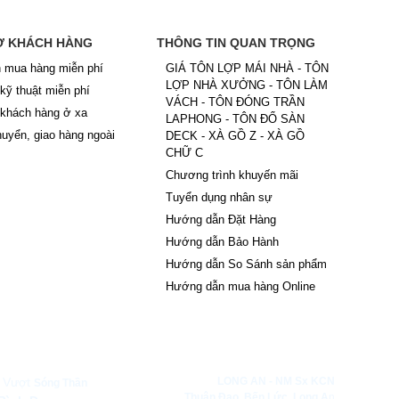
Ợ KHÁCH HÀNG
THÔNG TIN QUAN TRỌNG
 mua hàng miễn phí
GIÁ TÔN LỢP MÁI NHÀ - TÔN
LỢP NHÀ XƯỞNG - TÔN LÀM
 kỹ thuật miễn phí
VÁCH - TÔN ĐÓNG TRẦN
 khách hàng ở xa
LAPHONG - TÔN ĐỔ SÀN
uyển, giao hàng ngoài
DECK - XÀ GỒ Z - XÀ GỒ
CHỮ C
Chương trình khuyến mãi
Tuyển dụng nhân sự
Hướng dẫn Đặt Hàng
Hướng dẫn Bảo Hành
Hướng dẫn So Sánh sản phẩm
Hướng dẫn mua hàng Online
Y CP HAPPY LIFE
 Vượt
LONG AN -
NM Sx KCN
Sóng Thần
Thuận Đạo,
Bến Lức, Long A
n