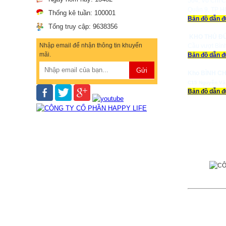
504, Võ Chí C
Quận 9, TP 
Thống kê tuần:
100001
Bản đồ dẫn 
Tổng truy cập:
9638356
KHO THỦ Đ
Nhập email để nhận thông tin khuyến
Cầu vượt Bìn
mãi.
Bản đồ dẫn 
Kho BÌNH CH
C15 Nguyễn Vă
Bản đồ dẫn 