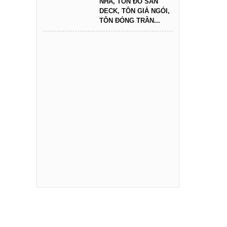
NHÀ, TÔN ĐỔ SÀN
DECK, TÔN GIẢ NGÓI,
TÔN ĐÓNG TRẦN...