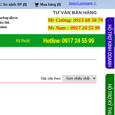
Select Language
▼
So sánh SP (0)
Mua hàng (0)
TƯ VẤN BÁN HÀNG
ướng dẫn in
Mr Cường: 0913 68 58 79
áo Giá
HỖ TRỢ KINH DOANH
Ms Nam : 0917 24 55 99
nline
Hotline: 0917 24 55 99
Kỹ thuật
Sắp xếp theo:
HỖ TRỢ KỸ THUẬT