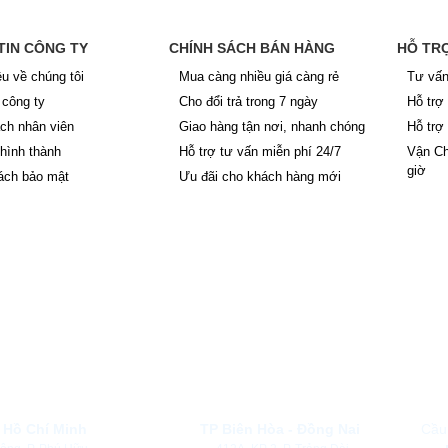
TIN CÔNG TY
CHÍNH SÁCH BÁN HÀNG
HỖ TR
ệu về chúng tôi
Mua càng nhiều giá càng rẻ
Tư vấn
công ty
Cho đổi trả trong 7 ngày
Hỗ trợ
ch nhân viên
Giao hàng tận nơi, nhanh chóng
Hỗ trợ
 hình thành
Hỗ trợ tư vấn miễn phí 24/7
Vận Ch
giờ
ách bảo mật
Ưu đãi cho khách hàng mới
ĐỊA CHỈ NHÀ MÁY, KHO BÃI CÔNG T
 Hồ Chí Minh
TP Biên Hòa - Đồng Nai
Cầu