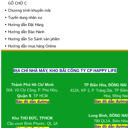
Giá tấm xi măng Cemboard Duraflex 1m22*
GỒ CHỮ C
2m44, 1m* 2m
Chương trình khuyến mãi
Tấm cemboard Việt Nam
Tấm cemboard duraflex - Tấm Cemboard Vĩnh
Tuyển dụng nhân sự
Tường
Hướng dẫn Đặt Hàng
Giá tấm xi măng Thái Lan SCG nhập 100%
Hướng dẫn Bảo Hành
Sale Tấm cemboard Thái Lan SCG
Sale Tấm cemboard Thái Lan Dura
Hướng dẫn So Sánh sản phẩm
Sale Tấm cemboard Việt Nam
Hướng dẫn mua hàng Online
Ván Coppha, Giá ván ép Cốp Pha
Giá ván copha đỏ 4m, Ván cốp pha đen 4m giá
rẻ, Ván cốp pha vàng
Ván coppha đỏ 4m, Giá ván copha đỏ 2021
ĐỊA CHỈ NHÀ MÁY, KHO BÃI CÔNG TY CP HAPPY LIFE
2022, Ván cốp pha giá rẻ
Ván coppha đen 4m, Bảng báo giá ván copha
đen, Ván cốp pha giá rẻ
Thành Phố Hồ Chí Minh
TP Biên Hòa, ĐỒNG NAI
Ván coppha màu vàng 4 m, Bảng báo giá ván
504, Võ Chí Công, P. Phú Hữu,
412A, KP 2, P. Trảng Dài, TP Biên
cốp pha 2021
Quận 9
, TP HCM
Hòa, Đồng Nai
Giá cốp pha màu cam, Giá cốp pha xây dựng,
Bản đồ dẫn đường
Bản đồ dẫn đường
Ván coppha màu cam
Ván ép phủ keo, Ván cốp pha phủ keo, Ván
coppha phủ keo
Long Bình,
ĐỒNG NAI
Kho
THỦ ĐỨC, TPHCM
Ván coppha Mỹ Anh, Ván cốp pha chất lượng,
799 QL1A, Biên Hòa
Cầu vượt Bình Phước, QL 1A
Giá ván coppha Mỹ Anh
Bản đồ dẫn đường