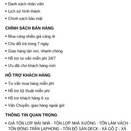
Tôn nhựa sáng phẳng
Danh sách nhân viên
Tôn nhựa sáng sợi thủy tinh
Lịch sử hình thành
Tôn nhựa PVC
Chính sách bảo mật
Tôn nhựa sáng composite
Sale Tôn nhựa sáng composite
CHÍNH SÁCH BÁN HÀNG
Sale Tôn nhựa PVC
Mua càng nhiều giá càng rẻ
Tấm polycarbonate, Tấm nhựa sáng thông
minh
Cho đổi trả trong 7 ngày
Tấm polycarbonate rỗng ruột, tấm nhựa sáng
Giao hàng tận nơi, nhanh chóng
thông minh
Hỗ trợ tư vấn miễn phí 24/7
Tấm polycarbonate đặc ruột, tấm
polycarbonate rỗng, tấm nhựa sáng thông
Ưu đãi cho khách hàng mới
minh
HỖ TRỢ KHÁCH HÀNG
Tấm polycarbonate Hàn Quốc
Tấm polycarbonate Ấn Độ EU
Tư vấn mua hàng miễn phí
Tấm polycarbonate Indonesia
Hỗ trợ kỹ thuật miễn phí
Tấm polycarbonate hàng Đức
Hỗ trợ khách hàng ở xa
Tấm polycarbonate Malaysia
Tấm nhựa poly lấy sáng màu trà 3mm 4mm
Vận Chuyển, giao hàng ngoài giờ
5mm 6mm
THÔNG TIN QUAN TRỌNG
Giá tấm xi măng cemboard Thái Lan
Báo giá thi công tấm Cemboard TPHCM zalo
GIÁ TÔN LỢP MÁI NHÀ - TÔN LỢP NHÀ XƯỞNG - TÔN LÀM VÁCH -
0913685879
TÔN ĐÓNG TRẦN LAPHONG - TÔN ĐỔ SÀN DECK - XÀ GỒ Z - XÀ