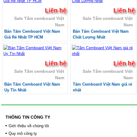
Giá ván phủ phim, giá ván khuôn phủ phim
Ván phủ phim giá rẻ, ván khuôn phủ phim
Liên hệ
Liên hệ
Bảng giá ván phủ phim
Sale Tấm cemboard Việt
Sale Tấm cemboard Việt
Ván phủ phim Tekcom
Nam
Nam
Sale Ván phủ phim Tekcom
Ván phủ phim Hòa Phát
Bán Tấm Cemboard Việt Nam
Bán Tấm Cemboard Việt Nam
Sale Ván ép phủ phim
Giá Rẻ Nhất TP HCM
Chất Lượng Nhất
Sale Ván ép phủ phim giá rẻ
Sale Ván Hòa Phát
Gỗ ghép thanh, Ván gỗ ghép thanh
Gỗ ghép thông giá rẻ, gỗ thông ghép công
Liên hệ
Liên hệ
nghiệp
Sale Tấm cemboard Việt
Sale Tấm cemboard Việt
Gỗ ghép thanh tràm, Báo giá gỗ ghép tràm
Gỗ ghép cao su, Gỗ ghép phủ keo bóng
Nam
Nam
Tôn nhựa sáng, Tôn nhựa lấy sáng Composite
Bán Tấm Cemboard Việt Nam
Tấm Cemboard Việt Nam giá rẻ
Tôn nhựa sáng sóng Seamlock Seam-lock
Uy Tín Nhất
nhất
Seam lock
Tôn Cliplock - TÔN KLIPLOCK HD 945 - 960 2
sóng 3 sóng 4 sóng Sx theo yêu cầu
Tôn nhựa Klip Lock HD 960 mm
THÔNG TIN CÔNG TY
Tôn nhựa sáng clip lock HD 945 mm
Tôn nhựa sáng 11 sóng tròn
Giới thiệu về chúng tôi
Tôn nhựa sáng 9 sóng vuông
Quy mô công ty
Tôn nhựa sáng 5 sóng công nghiệp