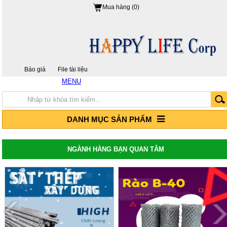
Mua hàng (0)
Báo giá
File tài liệu
MENU
Hotline: 0917 24 55 99
Trang chủ
Giới thiệu
Sản Phẩm
DANH MỤC SẢN PHẨM
Thép hộp mạ kẽm - Thép hộp đen
Thép hộp mã kẽm
Thép hộp đen
Thép hộp mã kẽm Hòa Phát
NGÀNH HÀNG BẠN QUAN TÂM
Thép hộp đen Hòa Phát
Thép hộp mã kẽm Hoa Sen
Thép hộp Hoa Sen
Giá tôn lợp, tôn Hoa Sen, tôn Đông Á, tôn
Phương Nam
Tôn mạ màu Trung Quốc
Tôn mạ màu Phương Nam
Tôn mạ màu Đông Á