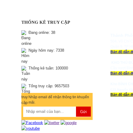
THỐNG KÊ TRUY CẬP
Đang online:
38
Thành Phố
504, Võ Chí C
Quận 9, TP 
Ngày hôm nay:
7338
Bản đồ dẫn 
KHO THỦ Đ
Thống kê tuần:
100000
Cầu vượt Bìn
Bản đồ dẫn 
Kho BÌNH CH
Tổng truy cập:
9657503
C15 Nguyễn Vă
Bản đồ dẫn 
Nhập email để nhận thông tin khuyến
mãi.