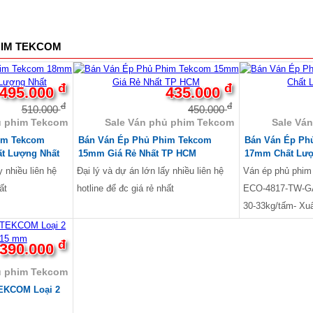
HIM TEKCOM
-3%
-2%
đ
đ
495.000
435.000
đ
đ
510.000
450.000
ủ phim Tekcom
Sale Ván phủ phim Tekcom
Sale Vá
im Tekcom
Bán Ván Ép Phủ Phim Tekcom
Bán Ván Ép Ph
ất Lượng Nhất
15mm Giá Rẻ Nhất TP HCM
17mm Chất Lượ
y nhiều liên hệ
Đại lý và dự án lớn lấy nhiều liên hệ
Ván ép phủ ph
ất
hotline để đc giá rẻ nhất
ECO-4817-TW-GA
30-33kg/tấm- Xu
Nguyên liệu ruột
AA - Keo chịu 
đ
390.000
cách: 17 x 1220
ủ phim Tekcom
Sơn keo chống 
EKCOM Loại 2