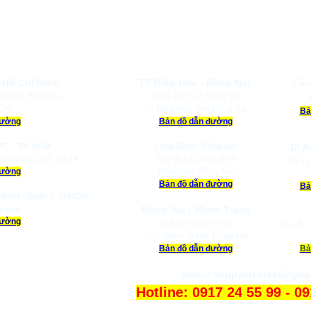
ĐỊA CHỈ NHÀ MÁY, KHO BÃI CÔNG T
 Hồ Chí Minh
TP Biên Hòa - Đồng Nai
Cầu
ông, P. Phú Hữu,
412A, KP 2, P. Trảng Dài
HCM
TP Biên Hòa, tỉnh Đồng Nai
Bả
đường
Bản đồ dẫn đường
ỨC -
TP. HCM
Long Bình - Đồng Nai
Dĩ A
h Phước, Quốc Lộ 1A
799 QL1A, Long Bình
3 Lý
34
đường
Biên Hòa, Đồng Nai
Bản đồ dẫn đường
Bả
ÁNH - Quận 7, TPHCM
Đồng Nai - Nhơn Trạch
n Linh
đường
25B xã Hiệp Phước
Nguyễn L
KCN Nhơn Trạch, Đồng Nai
Bản đồ dẫn đường
Bả
Email:
happylifesteel@gma
Hotline: 0917 24 55 99 - 0
Một số gian hàng liên kết củ