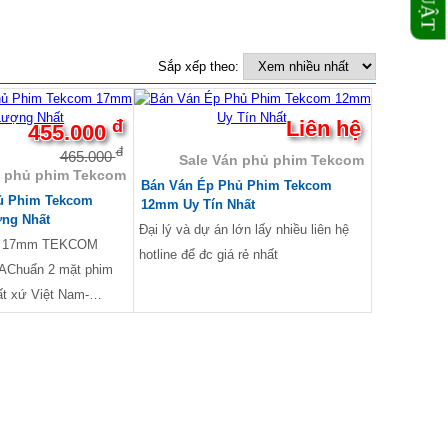
Sắp xếp theo:
đ
Liên hệ
455.000
đ
465.000
Sale Ván phủ phim Tekcom
n phủ phim Tekcom
Bán Ván Ép Phủ Phim Tekcom
ủ Phim Tekcom
12mm Uy Tín Nhất
ng Nhất
Đại lý và dự án lớn lấy nhiều liên hệ
im 17mm TEKCOM
hotline để đc giá rẻ nhất
Chuẩn 2 mặt phim
ất xứ Việt Nam-
: gỗ cao su + keo –
nước Phenol WBP- Quy
 x 2440mm- 4 cạnh:
thấm nước