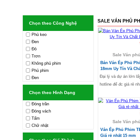
SALE VÁN PHỦ P
Chọn theo Công Nghệ
Phủ keo
-3%
Đen
Đỏ
Sale Ván ph
Trơn
Bán Ván Ép Phủ Ph
Không phủ phim
18mm Uy Tín Và Ch
Phủ phim
Đại lý và dự án lớn lấ
Đen
hotline để đc giá rẻ nh
Chọn theo Hình Dạng
Đóng trần
Đóng vách
Tấm
Sale Ván ph
Chữ nhật
Ván Ép Phủ Phim T
Giá rẻ nhất 15 mm