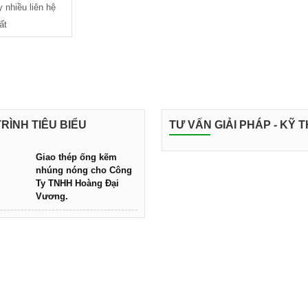
y nhiều liên hệ
ất
RÌNH TIÊU BIỂU
TƯ VẤN GIẢI PHÁP - KỸ 
Giao thép ống kẽm
nhúng nóng cho Công
Ty TNHH Hoàng Đại
Vương.