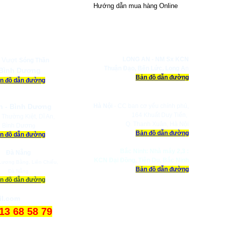
Hướng dẫn mua hàng Online
Y CP HAPPY LIFE
 Vượt
LONG AN -
NM Sx KCN
Sóng Thần
Thuận Đạo,
Bến Lức, Long A
n
Bình Dương
Bản đồ dẫn đường
n đồ dẫn đường
n - Bình Dương
Hà Nội
- CC ban cơ yếu chính phủ,
164 Khuất Duy Tiến,
 Thường Kiệt, Dĩ An,
Q. Thanh Xuân, Hà Nội
Bình Dươn
g
Bản đồ dẫn đường
n đồ dẫn đường
Bắc Ninh: Nhà máy 2,3 :
Đà Nẵng
KCN Đại Đồng, Tiên Du, Bắc Ninh
ương Bằng, Liên Chiểu,
Bản đồ dẫn đường
Đà Nẵng
n đồ dẫn đường
il.com
913 68 58 79
a Công Ty