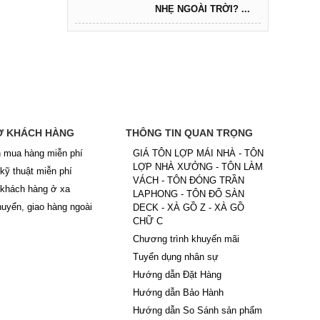
NHẸ NGOÀI TRỜI? ...
Ợ KHÁCH HÀNG
THÔNG TIN QUAN TRỌNG
 mua hàng miễn phí
GIÁ TÔN LỢP MÁI NHÀ - TÔN
LỢP NHÀ XƯỞNG - TÔN LÀM
 kỹ thuật miễn phí
VÁCH - TÔN ĐÓNG TRẦN
 khách hàng ở xa
LAPHONG - TÔN ĐỔ SÀN
uyển, giao hàng ngoài
DECK - XÀ GỒ Z - XÀ GỒ
CHỮ C
Chương trình khuyến mãi
Tuyển dụng nhân sự
Hướng dẫn Đặt Hàng
Hướng dẫn Bảo Hành
Hướng dẫn So Sánh sản phẩm