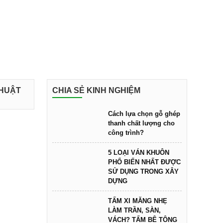
THUẬT
CHIA SẺ KINH NGHIỆM
Cách lựa chọn gỗ ghép
thanh chất lượng cho
công trình?
5 LOẠI VÁN KHUÔN
PHỔ BIẾN NHẤT ĐƯỢC
SỬ DỤNG TRONG XÂY
DỰNG
TẤM XI MĂNG NHẸ
LÀM TRẦN, SÀN,
VÁCH? TẤM BÊ TÔNG