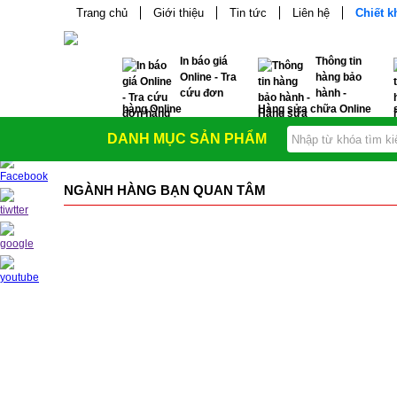
Trang chủ
Giới thiệu
Tin tức
Liên hệ
Chiết 
In báo giá
Thông tin
Online - Tra
hàng bảo
cứu đơn
hành -
hàng Online
Hàng sửa chữa Online
DANH MỤC SẢN PHẨM
NGÀNH HÀNG BẠN QUAN TÂM