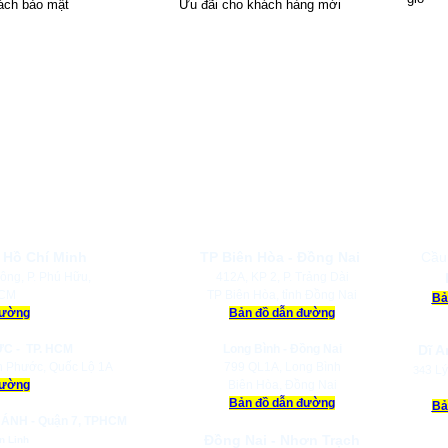
ách bảo mật
Ưu đãi cho khách hàng mới
ĐỊA CHỈ NHÀ MÁY, KHO BÃI CÔNG T
 Hồ Chí Minh
TP Biên Hòa - Đồng Nai
Cầu
ông, P. Phú Hữu,
412A, KP 2, P. Trảng Dài
HCM
TP Biên Hòa, tỉnh Đồng Nai
Bả
đường
Bản đồ dẫn đường
ỨC -
TP. HCM
Long Bình - Đồng Nai
Dĩ A
h Phước, Quốc Lộ 1A
799 QL1A, Long Bình
3 Lý
34
đường
Biên Hòa, Đồng Nai
Bản đồ dẫn đường
Bả
ÁNH - Quận 7, TPHCM
Đồng Nai - Nhơn Trạch
n Linh