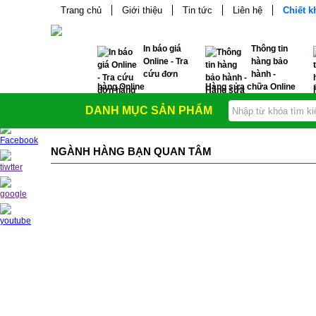
Trang chủ
Giới thiệu
Tin tức
Liên hệ
Chiết 
In báo giá
Thông tin
Online - Tra
hàng bảo
cứu đơn
hành -
hàng Online
Hàng sửa chữa Online
DANH MỤC SẢN PHẨM
NGÀNH HÀNG BẠN QUAN TÂM