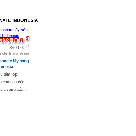
ATE INDONESIA
đ
379.000
đ
390.000
ate Indonesia
bonate lấy sáng
ndonesia
ệu tấm lợp
ng cao cấp của
sia sản xuất,
m có nhiều ưu
 bền màu và độ
 tia cực tím, bảo
hơn nhiều so với
g thường khác,