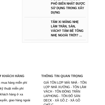
PHỔ BIẾN NHẤT ĐƯỢC
SỬ DỤNG TRONG XÂY
DỰNG
TẤM XI MĂNG NHẸ
LÀM TRẦN, SÀN,
VÁCH? TẤM BÊ TÔNG
NHẸ NGOÀI TRỜI? ...
Ợ KHÁCH HÀNG
THÔNG TIN QUAN TRỌNG
 mua hàng miễn phí
GIÁ TÔN LỢP MÁI NHÀ - TÔN
LỢP NHÀ XƯỞNG - TÔN LÀM
 kỹ thuật miễn phí
VÁCH - TÔN ĐÓNG TRẦN
 khách hàng ở xa
LAPHONG - TÔN ĐỔ SÀN
uyển, giao hàng ngoài
DECK - XÀ GỒ Z - XÀ GỒ
CHỮ C