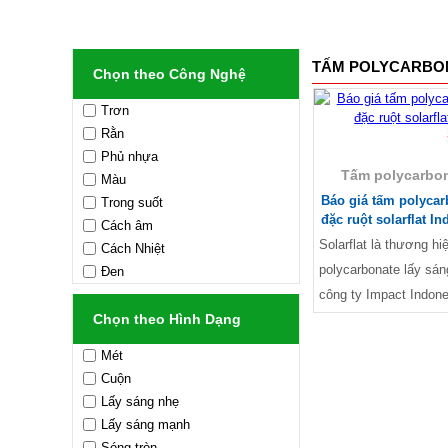
TẤM POLYCARBON
Chọn theo Công Nghệ
Trơn
-3%
Rằn
Phủ nhựa
Tấm polycarbon
Màu
Báo giá tấm polycar
Trong suốt
đặc ruột solarflat I
Cách âm
Solarflat là thương hi
Cách Nhiệt
polycarbonate lấy sá
Đen
công ty Impact Indone
Chọn theo Hình Dạng
được HAPPY LIFE CORP nhập khẩu
về Việt Nam. Sản phẩ
Mét
điểm vượt trội về độ
Cuộn
dẻo dai, chống tia UV,
Lấy sáng nhẹ
vệ cho da và mắt tốt 
Lấy sáng mạnh
các loại tấm lợp thôn
Sóng tròn