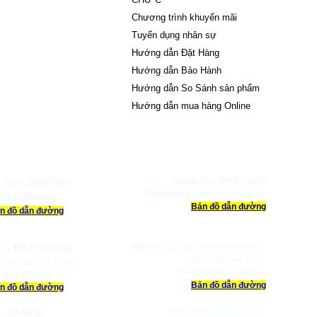
Chương trình khuyến mãi
Tuyển dụng nhân sự
Hướng dẫn Đặt Hàng
Hướng dẫn Bảo Hành
Hướng dẫn So Sánh sản phẩm
Hướng dẫn mua hàng Online
Y CP HAPPY LIFE
 Vượt
LONG AN -
NM Sx KCN
Sóng Thần
Thuận Đạo,
Bến Lức, Long A
n
Bình Dương
Bản đồ dẫn đường
n đồ dẫn đường
n - Bình Dương
Hà Nội
- CC ban cơ yếu chính phủ,
164 Khuất Duy Tiến,
 Thường Kiệt, Dĩ An,
Q. Thanh Xuân, Hà Nội
Bình Dươn
g
Bản đồ dẫn đường
n đồ dẫn đường
Bắc Ninh: Nhà máy 2,3 :
Đà Nẵng