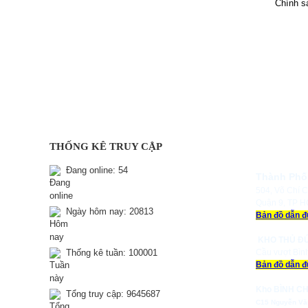
Chính s
THỐNG KÊ TRUY CẬP
Đang online:
54
Thành Phố
504, Võ Chí C
Quận 9, TP 
Ngày hôm nay:
20813
Bản đồ dẫn 
KHO THỦ Đ
Thống kê tuần:
100001
Cầu vượt Bìn
Bản đồ dẫn 
Kho BÌNH CH
Tổng truy cập:
9645687
C15 Nguyễn Vă