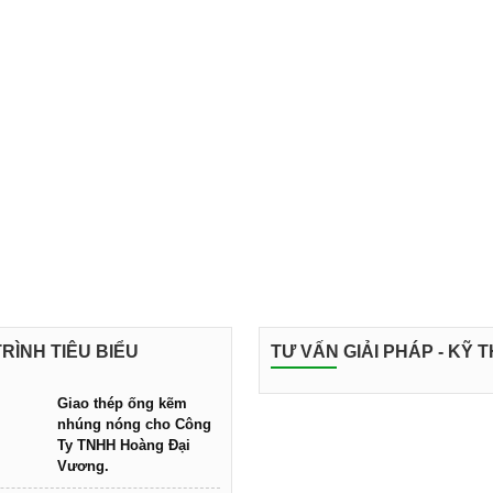
e nắng, che mưa,
h nhà phố, biệt
 lớn yêu cầu cao
RÌNH TIÊU BIỂU
TƯ VẤN GIẢI PHÁP - KỸ 
Giao thép ống kẽm
nhúng nóng cho Công
Ty TNHH Hoàng Đại
Vương.