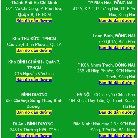
Thành Phố Hồ Chí Minh
TP Biên Hòa, ĐỒNG NAI
504, Võ Chí Công, P. Phú Hữu,
412A, KP 2, P. Trảng Dài, TP Biên
Quận 9
, TP HCM
Hòa, Đồng Nai
Bản đồ dẫn đường
Bản đồ dẫn đường
Long Bình,
ĐỒNG NAI
Kho
THỦ ĐỨC, TPHCM
799 QL1A, Biên Hòa
Cầu vượt Bình Phước, QL 1A
Bản đồ dẫn đường
Bản đồ dẫn đường
Kho BÌNH CHÁNH - Quận 7,
'' KCN Nhơn Trạch
, ĐỒNG NAI
TPHCM
25B xã Hiệp Phước, KCN Nhơn
C15 Nguyễn Văn Linh
Trạch, Đồng Nai
Bản đồ dẫn đường
Bản đồ dẫn đường
BÌNH DƯƠNG
HÀ NỘI
- CC cơ yếu Chính Phủ
Sóng Thần, Bình
164 Khuất Duy Tiến, Q. Thanh Xuân,
Kho Cầu Vượt
Dương
Hà Nội
Bản đồ dẫn đường
Bản đồ dẫn đường
Dĩ An - BÌNH DƯƠNG
Bắc Ninh:
Nhà máy 2,3 : KCN Đại
343 Lý Thường Kiệt, Dĩ An
Đồng, Tiên Du, Bắc Ninh
Bản đồ dẫn đường
Bản đồ dẫn đường