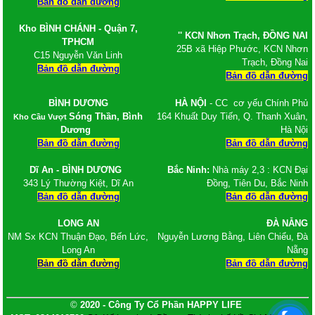
Bản đồ dẫn đường
Kho BÌNH CHÁNH - Quận 7,
'' KCN Nhơn Trạch
, ĐỒNG NAI
TPHCM
25B xã Hiệp Phước, KCN Nhơn
C15 Nguyễn Văn Linh
Trạch, Đồng Nai
Bản đồ dẫn đường
Bản đồ dẫn đường
BÌNH DƯƠNG
HÀ NỘI
- CC cơ yếu Chính Phủ
Sóng Thần, Bình
164 Khuất Duy Tiến, Q. Thanh Xuân,
Kho Cầu Vượt
Dương
Hà Nội
Bản đồ dẫn đường
Bản đồ dẫn đường
Dĩ An - BÌNH DƯƠNG
Bắc Ninh:
Nhà máy 2,3 : KCN Đại
343 Lý Thường Kiệt, Dĩ An
Đồng, Tiên Du, Bắc Ninh
Bản đồ dẫn đường
Bản đồ dẫn đường
LONG AN
ĐÀ NẴNG
NM Sx KCN Thuận Đạo, Bến Lức,
Nguyễn Lương Bằng, Liên Chiểu, Đà
Long An
Nẵng
Bản đồ dẫn đường
Bản đồ dẫn đường
©
2020 - Công Ty Cổ Phần HAPPY LIFE