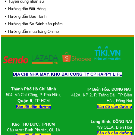
Tuyển dụng nhân sự
Hướng dẫn Đặt Hàng
Hướng dẫn Bảo Hành
Hướng dẫn So Sánh sản phẩm
Hướng dẫn mua hàng Online
ĐỊA CHỈ NHÀ MÁY, KHO BÃI CÔNG TY CP HAPPY LIFE
Thành Phố Hồ Chí Minh
TP Biên Hòa, ĐỒNG NAI
504, Võ Chí Công, P. Phú Hữu,
412A, KP 2, P. Trảng Dài, TP Biên
Quận 9
, TP HCM
Hòa, Đồng Nai
Bản đồ dẫn đường
Bản đồ dẫn đường
Long Bình,
ĐỒNG NAI
Kho
THỦ ĐỨC, TPHCM
799 QL1A, Biên Hòa
Cầu vượt Bình Phước, QL 1A
Bản đồ dẫn đường