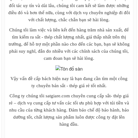
Ván ép phủ keo đỏ, ván cốp pha phủ keo,
đối tác uy tín và dài lâu, chúng tôi cam kết sẽ làm được những
giá ván ép phủ keo đỏ
điều đó và hơn thế nữa, cùng với dịch vụ chuyên nghiệp đi đôi
Xà gồ chữ C, Xà gồ Z
với chất lượng, chắc chắn bạn sẽ hài lòng.
Xà gồ chữ C mạ kẽm Z80
Xà gồ chữ Z thép đen
Chúng tôi làm việc và liên kết đến hàng trăm nhà sản xuất, để
Xà gồ chữ C thép đen
tìm kiếm ra sắt - thép chất lượng nhất, giá thấp nhất trên thị
Xà gồ chữ C mạ kẽm Hoa Sen Z120
trường, để hỗ trợ một phần nào cho đến các bạn, bạn sẽ không
Xà gồ chữ C mạ kẽm Hoa Sen Z275
phải suy nghĩ, đắn đo nhiều với các chính sách của chúng tôi,
Xà gồ chữ C Hoa Sen thép đen
Xà gồ chữ C
cam đoan bạn sẽ hài lòng.
Xà gồ chữ C Hòa Phát
Xà gồ Z Hoa Sen
Xà gồ Z Hòa Phát
Vậy vấn đề cấp bách hiện nay là bạn đang cần tìm một công
Xà gồ Z mạ kẽm Hoa Sen Z120...
ty chuyên bán sắt - thép giá rẻ tốt nhất.
Xà gồ Z mạ kẽm Z80 ...
Xà gồ Z Hoa Sen mạ kẽm Z275
Công ty chúng tôi satgiare.com chuyên cung cấp sắt- thép giá
Vật tư quảng cáo Mica, Alu, Tấm Format,
rẻ – dịch vụ cung cấp tư vấn các tối ưu phù hợp với túi tiền và
formex, Poly
nhu cầu của từng khách hàng. Đảm bảo chế độ bảo hành, bảo
Alu , Nhôm Alu, Bảng giá tấm alu
dưỡng tốt, chất lượng sản phẩm luôn được công ty đặt lên
Ống thép đúc, ống hàn
hàng đầu.
Ống thép đúc Hòa Phát
Bảng giá ống thép hàn