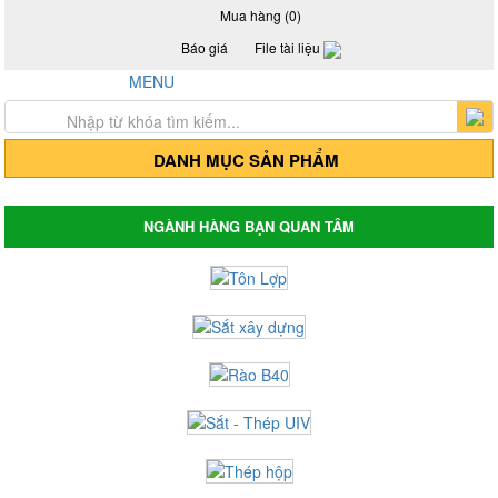
Mua hàng (0)
Báo giá
File tài liệu
Hotline: 0917 24 55 99
MENU
Trang chủ
Giới thiệu
Sản Phẩm
DANH MỤC SẢN PHẨM
Thép hộp mạ kẽm - Thép hộp đen
Thép hộp mã kẽm
Thép hộp đen
NGÀNH HÀNG BẠN QUAN TÂM
Thép hộp mã kẽm Hòa Phát
Thép hộp đen Hòa Phát
Thép hộp mã kẽm Hoa Sen
Thép hộp Hoa Sen
Giá tôn lợp, tôn Hoa Sen, tôn Đông Á, tôn
Phương Nam
Tôn mạ màu Trung Quốc
Tôn mạ màu Phương Nam
Tôn mạ màu Đông Á
Tôn lợp Hòa Phát
Tôn lợp Hoa Sen
Tôn chống nóng - Tôn cách nhiệt