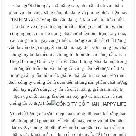
Mặt bích thép
của người dân ngày một nâng cao, nhu cầu dịch vụ nhằm
Sắt xây dựng, thép xây dựng, sắt thép
phục vụ cho cuộc sống cũng đa dạng và phong phú. Hiện nay
xây dựng
TP.HCM và các vùng lân cận đang là khu vực thu hút nhiều
Sắt - Thép Hòa Phát
lao động về đây sinh sống, nhất là trong các nhà máy, khu
Sắt - Thép Việt Ý
công nghiệp, dân lao động nhập cư nhiều tình trạng xây nhà,
Sắt - Thép Miền Nam
các công trình ngày càng nhiều, nhưng vấn đề sắt chất lượng
Sắt - Thép Việt Nhật
Sắt - Thép Pomina
vẫn là vấn đề giải quyết khó khăn, hãy đến với chúng tôi, chất
Sắt xây dựng giá rẻ
lượng, uy tín là điều mà chúng tôi luôn để lên hàng đầu. Bán
Thép xây dựng giá rẻ
Thép H Trung Quốc Uy Tín Và Chất Lượng Nhất là một trong
Ván ép phủ phim Tekcom giá rẻ
những tên tuổi lớn, và chúng tôi cũng liên kết được để đưa
Giá ván cốp pha phủ phim tekcom
những sản phẩm tốt nhất, giá rẻ nhất dành cho bạn, với mục
Thép hình, thép chữ I, thép hình H, thép
đích công ty chúng tôi là đem đến những sản phẩm chất lượng
V, thép hình U, thép La
đến tay người dùng, uy tín và chất lượng, giá thành hợp lí,
Thép hình,thép I H U V Hòa Phát
Sắt thép I H U Posco
dịch vụ chất lượng, là điều mà bây giờ và mãi mãi về sau
Sắt thép U I V An Khánh
chúng tôi sẽ thực hiên
Sắt thép U I H Trung Quốc
Với chất lượng của sắt - thép của chúng tôi, cam kết rằng bạn
Ván ép phủ keo, ván cốp pha phủ keo,
giá ván ép phủ keo
sẽ không phải phàn nàn về vấn đề này, cùng với nhiều năm
Ván ép phủ keo trong, ván cốp pha phủ
làm việc, chúng tôi biết rõ về mối quan tâm của bạn về sản
keo, giá ván ép phủ keo trong
phẩm, các khuất mắt mà bạn cần giải quyết, để lựa chọn một