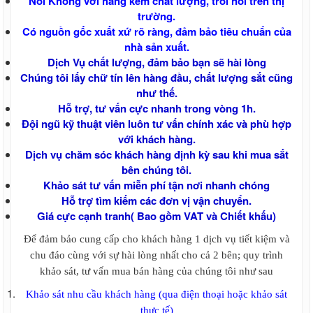
Nói Không với hàng kém chất lượng, trôi nổi trên thị
ván cốp pha 2021
trường.
Giá cốp pha màu cam, Giá cốp pha xây
Có nguồn gốc xuất xứ rõ ràng, đảm bảo tiêu chuẩn của
dựng, Ván coppha màu cam
nhà sản xuất.
Ván ép phủ keo, Ván cốp pha phủ keo,
Dịch Vụ chất lượng, đảm bảo bạn sẽ hài lòng
Ván coppha phủ keo
Chúng tôi lấy chữ tín lên hàng đầu, chất lượng sắt cũng
Ván coppha Mỹ Anh, Ván cốp pha chất
như thế.
lượng, Giá ván coppha Mỹ Anh
Ván coppha đỏ 4m, Ván cốp pha đen,
Hỗ trợ, tư vấn cực nhanh trong vòng 1h.
Ván Coppha Mỹ Anh, Ván Bình Minh, Ván
Đội ngũ kỹ thuật viên luôn tư vấn chính xác và phù hợp
coppha Thanh Mai
với khách hàng.
Ván Coppha Thanh Mai, Ván cốp pha
Dịch vụ chăm sóc khách hàng định kỳ sau khi mua sắt
chất lượng
bên chúng tôi.
Ván coppha Bình Minh, Bảng báo giá ván
Khảo sát tư vấn miễn phí tận nơi nhanh chóng
bình Minh, Ván cốp pha chất lượng
Hỗ trợ tìm kiếm các đơn vị vận chuyển.
Tôn đổ sàn - Tôn sàn deck
Giá cực cạnh tranh( Bao gồm VAT và Chiết khấu)
Giá tôn đổ sàn bê tông H 75 W 900 - Tôn
sàn deck giá rẻ nhất Miền Nam
Để đảm bảo cung cấp cho khách hàng 1 dịch vụ tiết kiệm và
Giá tôn đổ sàn be tông - Tôn đổ sàn giá
chu đáo cùng với sự hài lòng nhất cho cả 2 bên; quy trình
rẻ - Bảng giá tôn sàn deck
khảo sát, tư vấn mua bán hàng của chúng tôi như sau
Giá tôn đổ sàn bê tông H 50 W 1000 -
Tôn sàn deck giá rẻ nhất Miền Nam
Khảo sát nhu cầu khách hàng (qua điện thoại hoặc khảo sát
Lưới B40 , Rào lưới, Kẽm gai
thực tế)