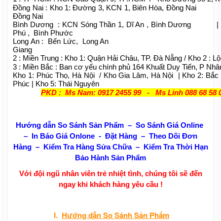
Đồng Nai : Kho 1: Đường 3, KCN 1, Biên Hòa, Đồng Na
Đồng Nai
Bình Dương : KCN Sóng Thần 1, Dĩ An , Bình Dương
Phú , Bình Phước
Long An : Bến Lức, Long An | Kiên G
Giang
2 : Miền Trung : Kho 1: Quận Hải Châu, TP. Đà Nẵng / Kho 2 : L
3 : Miền Bắc : Ban cơ yếu chính phủ 164 Khuất Duy Tiến, P Nhâ
Kho 1: Phúc Thọ, Hà Nội / Kho Gia Lâm, Hà Nội | Kho 2: Bắc 
Phúc | Kho 5: Thái Nguyên
PKD : Ms Nam: 0917 2455 99 - Ms Linh 088 68 58 
Hướng dẫn So Sánh Sản Phẩm – So Sánh Giá Online
– In Báo Giá Onlone - Đặt Hàng – Theo Dõi Đơn
Hàng – Kiểm Tra Hàng Sửa Chữa – Kiểm Tra Thời Hạn
Bảo Hành Sản Phẩm
Với đội ngũ nhân viên trẻ nhiệt tình, chúng tôi sẽ đến
ngay khi khách hàng yêu cầu !
I.
Hướng dẫn
So Sánh Sản Phẩm