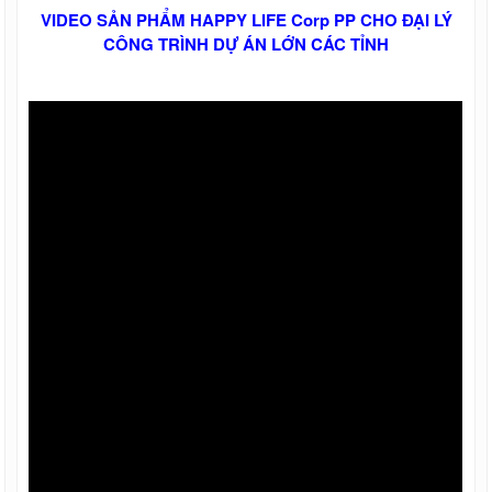
Giá ống thép đúc Trung Quốc
VIDEO SẢN PHẨM HAPPY LIFE Corp PP CHO ĐẠI LÝ
Ống thép đúc tại TPHCM
CÔNG TRÌNH DỰ ÁN LỚN CÁC TỈNH
Thép tròn đặc - Thép vuông đặc
Thép Hòa Phát
Thép Hoa Sen
Thép An Khánh
Thép Dana Ý
Thép VSC - POSCO
Thép POMINA
Thép TISCO
Thép Việt Nhật
Thép Việt Mỹ
Thép Việt Đức
Thép Việt Sing
Thép Việt Úc
Thép Việt Ý
Thép ống mạ kẽm nhúng nóng
Thép ống mạ kẽm Hoà Phát
Thép ống mạ kẽm Hoa Sen
Thép ống mạ kẽm
Thép ống mạ kẽm nhúng nóng
Vật tư phụ xây dựng, nông nghiệp, công
nghiệp