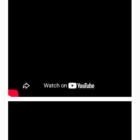
TÔN SÀN DECK, TÔN ĐỔ SÀN BÊ TÔNG
TÔN ĐỔ SÀN DECK 1.5 mm 1.5 ly, TÔN
SÀN DECK, TÔN ĐỔ SÀN BÊ TÔNG
TÔN ĐỔ SÀN DECK 0.58 mm 6mm, TÔN
SÀN DECK, TÔN ĐỔ SÀN BÊ TÔNG
TÔN ĐỔ SÀN DECK 0.5 mm, TÔN SÀN
DECK, TÔN ĐỔ SÀN BÊ TÔNG
Tin tức
Liên hệ
Chiết khấu bán hàng
Báo giá
File tài liệu