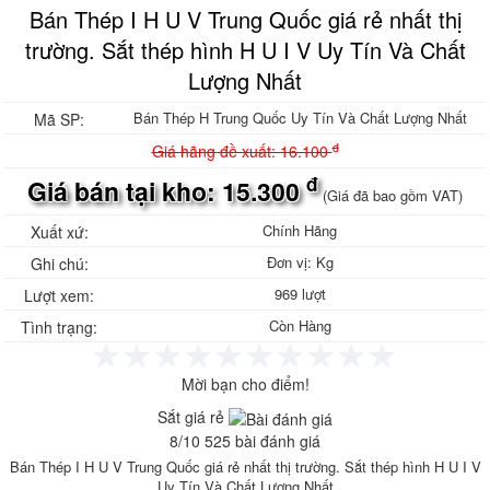
Bán Thép I H U V Trung Quốc giá rẻ nhất thị
Ván phủ phim giá rẻ, ván khuôn phủ phim
Bảng giá ván phủ phim
trường. Sắt thép hình H U I V Uy Tín Và Chất
Ván phủ phim Tekcom
Lượng Nhất
Sale Ván phủ phim Tekcom
Ván phủ phim Hòa Phát
Bán Thép H Trung Quốc Uy Tín Và Chất Lượng Nhất
Mã SP:
Sale Ván ép phủ phim
đ
Sale Ván ép phủ phim giá rẻ
Giá hãng đề xuất: 16.100
Sale Ván Hòa Phát
đ
Giá bán tại kho: 15.300
Gỗ ghép thanh, Ván gỗ ghép thanh
(Giá đã bao gồm VAT)
Gỗ ghép thông giá rẻ, gỗ thông ghép
Chính Hãng
Xuất xứ:
công nghiệp
Gỗ ghép thanh tràm, Báo giá gỗ ghép
Đơn vị: Kg
Ghi chú:
tràm
969 lượt
Lượt xem:
Gỗ ghép cao su, Gỗ ghép phủ keo bóng
Tôn nhựa sáng, Tôn nhựa lấy sáng
Còn Hàng
Tình trạng:
Composite
Tôn nhựa sáng sóng Seamlock Seam-
Mời bạn cho điểm!
lock Seam lock
Tôn Cliplock - TÔN KLIPLOCK HD 945 -
Sắt giá rẻ
960 2 sóng 3 sóng 4 sóng Sx theo yêu
8
/
10
525
bài đánh giá
cầu
Bán Thép I H U V Trung Quốc giá rẻ nhất thị trường. Sắt thép hình H U I V
Tôn nhựa Klip Lock HD 960 mm
Uy Tín Và Chất Lượng Nhất