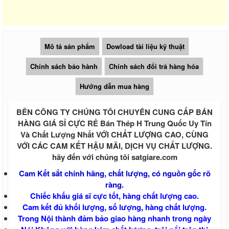
Tấm nhựa poly lấy sáng màu trà 3mm
4mm 5mm 6mm
Giá tấm xi măng cemboard Thái Lan
Báo giá thi công tấm Cemboard TPHCM
zalo 0913685879
Mô tả sản phẩm
Dowload tài liệu kỹ thuật
Giá tấm xi măng Cemboard Duraflex
1m22* 2m44, 1m* 2m
Chính sách bảo hành
Chính sách đổi trả hàng hóa
Tấm cemboard Việt Nam
Tấm cemboard duraflex - Tấm
Hướng dẫn mua hàng
Cemboard Vĩnh Tường
Giá tấm xi măng Thái Lan SCG nhập
BÊN CÔNG TY CHÚNG TÔI CHUYÊN CUNG CẤP BÁN
100%
HÀNG GIÁ SỈ CỰC RẺ Bán Thép H Trung Quốc Uy Tín
Sale Tấm cemboard Thái Lan SCG
Sale Tấm cemboard Thái Lan Dura
Và Chất Lượng Nhất VỚI CHẤT LƯỢNG CAO, CÙNG
Sale Tấm cemboard Việt Nam
VỚI CÁC CAM KẾT HẬU MÃI, DỊCH VỤ CHẤT LƯỢNG.
Ván Coppha, Giá ván ép Cốp Pha
hãy đến với chúng tôi satgiare.com
Giá ván copha đỏ 4m, Ván cốp pha đen
Cam Kết sắt chính hãng, chất lượng, có nguồn gốc rõ
4m giá rẻ, Ván cốp pha vàng
ràng.
Ván coppha đỏ 4m, Giá ván copha đỏ
2021 2022, Ván cốp pha giá rẻ
Chiếc khấu giá sĩ cực tốt, hàng chất lượng cao.
Ván coppha đen 4m, Bảng báo giá ván
Cam kết đủ khối lượng, số lượng, hàng chất lượng.
copha đen, Ván cốp pha giá rẻ
Trong Nội thành đảm bảo giao hàng nhanh trong ngày
Ván coppha màu vàng 4 m, Bảng báo giá