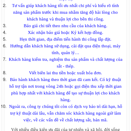
Lưới B40 mạ kẽm
Tư vấn giúp khách hàng tối ưu nhất chi phí và hiểu rõ tính
Lưới B40 bọc nhựa
năng sản phẩm trước khi mua nhằm tăng độ hài lòng cho
Lưới B40 Nam Định
Kẽm gai , rào lưới kẽm gai giá rẻ
khách hàng và thuận lợi cho bên thi công.
Kẽm lam , rào lưới kẽm lam giá rẻ
Báo giá chi tiết theo nhu cầu của khách hàng.
Tấm xi măng vân gỗ Conwood
Xác nhận báo giá hoặc Ký kết hợp đồng.
Tấm xi măng vân gỗ lót sàn, sàn gỗ xi
Hẹn thời gian, địa điểm tiến hành thi công lắp đặt.
măng, sàn gỗ xi măng, Giá tấm xi măng
Hướng dẫn khách hàng sử dụng, cài đặt qua điện thoại, máy
giả gỗ
tính, quản lý…
Tấm xi măng giả gỗ ốp tường ngoài
trời, Tấm ốp tường giả gỗ ngoài trời
Khách hàng kiểm tra, nghiệm thu sản phẩm và chất lượng của
Tấm ốp trần vân gỗ, Tấm ốp trần giả gỗ,
sắt - thép.
Tấm xi măng ốp trần
Viết biên lai thu tiền hoặc xuất hóa đơn.
Thép tấm - Thép cuộn - Thép gân
Bảo hành khách hàng theo thời gian đã cam kết. Có kỹ thuật
Thép tấm mạ kẽm
hỗ trợ tận nơi trong vòng 24h hoặc gọi điện thu xếp thời gian
Thép tấm Trung Quốc
phù hợp nhất với khách hàng để tạo sự thuận lợi cho khách
Thép tấm chống trượt, tấm gân
hàng.
Thép tấm ss400
Cắt bản mã theo yêu cầu
Ngoài ra, công ty chúng tôi còn có dịch vụ bảo trì dài hạn, hỗ
Co - Tê - Mặt bích - Van
trợ kỹ thuật dài lâu, vẫn chăm sóc khách hàng ngoài giờ làm
Co thép
việc, về các vấn đề về chất lượng sắt, bản mã.
Tê thép
Van thép
Với nhiều điều kiện ưu đãi của tự nhiên và xã hội, đời sống