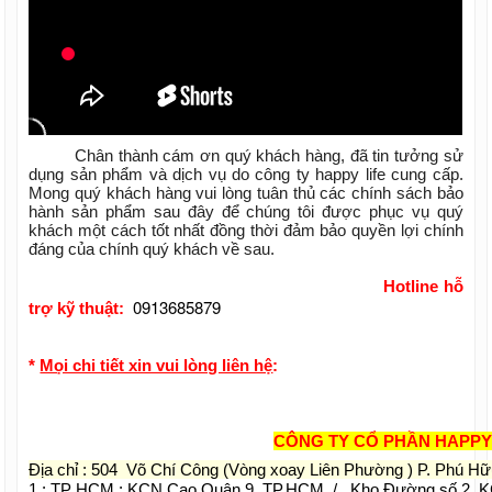
Chân thành cám ơn quý khách hàng, đã tin tưởng sử
dụng sản phẩm và dịch vụ do công ty happy life cung cấp.
Mong quý khách hàng vui lòng tuân thủ các chính sách bảo
hành sản phẩm sau đây để chúng tôi được phục vụ quý
khách một cách tốt nhất đồng thời đảm bảo quyền lợi chính
đáng của chính quý khách về sau.
Hotline hỗ
0913685879
trợ kỹ thuật:
*
Mọi chi tiết xin vui lòng liên hệ
:
CÔNG TY CỔ PHẦN HAPPY
Địa chỉ : 504 Võ Chí Công (Vòng xoay Liên Phường ) P. Phú H
1 : TP HCM : KCN Cao Quận 9, TP.HCM / Kho Đường số 2, 