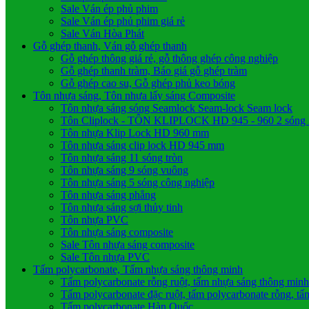
Sale Ván ép phủ phim
Sale Ván ép phủ phim giá rẻ
Sale Ván Hòa Phát
Gỗ ghép thanh, Ván gỗ ghép thanh
Gỗ ghép thông giá rẻ, gỗ thông ghép công nghiệp
Gỗ ghép thanh tràm, Báo giá gỗ ghép tràm
Gỗ ghép cao su, Gỗ ghép phủ keo bóng
Tôn nhựa sáng, Tôn nhựa lấy sáng Composite
Tôn nhựa sáng sóng Seamlock Seam-lock Seam lock
Tôn Cliplock - TÔN KLIPLOCK HD 945 - 960 2 sóng 3 
Tôn nhựa Klip Lock HD 960 mm
Tôn nhựa sáng clip lock HD 945 mm
Tôn nhựa sáng 11 sóng tròn
Tôn nhựa sáng 9 sóng vuông
Tôn nhựa sáng 5 sóng công nghiệp
Tôn nhựa sáng phẳng
Tôn nhựa sáng sợi thủy tinh
Tôn nhựa PVC
Tôn nhựa sáng composite
Sale Tôn nhựa sáng composite
Sale Tôn nhựa PVC
Tấm polycarbonate, Tấm nhựa sáng thông minh
Tấm polycarbonate rỗng ruột, tấm nhựa sáng thông minh
Tấm polycarbonate đặc ruột, tấm polycarbonate rỗng, t
Tấm polycarbonate Hàn Quốc