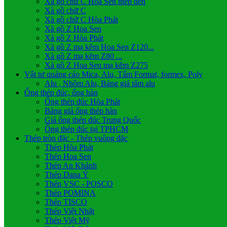
Xà gồ chữ C Hoa Sen thép đen
Xà gồ chữ C
Xà gồ chữ C Hòa Phát
Xà gồ Z Hoa Sen
Xà gồ Z Hòa Phát
Xà gồ Z mạ kẽm Hoa Sen Z120...
Xà gồ Z mạ kẽm Z80 ...
Xà gồ Z Hoa Sen mạ kẽm Z275
Vật tư quảng cáo Mica, Alu, Tấm Format, formex, Poly
Alu , Nhôm Alu, Bảng giá tấm alu
Ống thép đúc, ống hàn
Ống thép đúc Hòa Phát
Bảng giá ống thép hàn
Giá ống thép đúc Trung Quốc
Ống thép đúc tại TPHCM
Thép tròn đặc - Thép vuông đặc
Thép Hòa Phát
Thép Hoa Sen
Thép An Khánh
Thép Dana Ý
Thép VSC - POSCO
Thép POMINA
Thép TISCO
Thép Việt Nhật
Thép Việt Mỹ