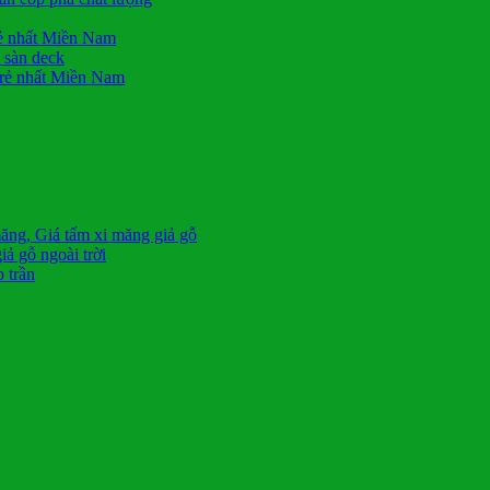
rẻ nhất Miền Nam
n sàn deck
 rẻ nhất Miền Nam
măng, Giá tấm xi măng giả gỗ
ả gỗ ngoài trời
 trần