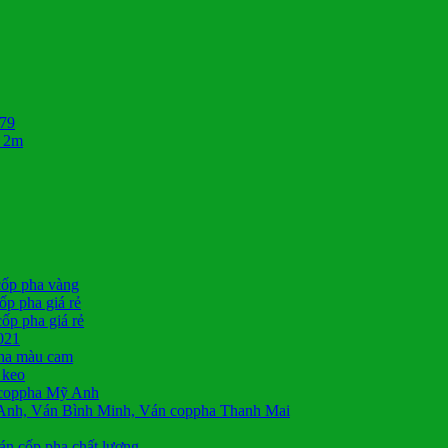
879
* 2m
cốp pha vàng
p pha giá rẻ
ốp pha giá rẻ
021
pha màu cam
 keo
 coppha Mỹ Anh
Anh, Ván Bình Minh, Ván coppha Thanh Mai
án cốp pha chất lượng