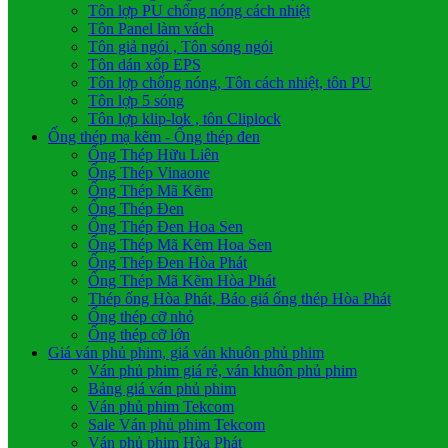
Tôn lợp PU chống nóng cách nhiệt
Tôn Panel làm vách
Tôn giả ngói , Tôn sóng ngói
Tôn dán xốp EPS
Tôn lợp chống nóng, Tôn cách nhiệt, tôn PU
Tôn lợp 5 sóng
Tôn lợp klip-lok , tôn Cliplock
Ống thép mạ kẽm - Ống thép đen
Ống Thép Hữu Liên
Ống Thép Vinaone
Ống Thép Mã Kẽm
Ống Thép Đen
Ống Thép Đen Hoa Sen
Ống Thép Mã Kẽm Hoa Sen
Ống Thép Đen Hòa Phát
Ống Thép Mã Kẽm Hòa Phát
Thép ống Hòa Phát, Báo giá ống thép Hòa Phát
Ống thép cỡ nhỏ
Ống thép cỡ lớn
Giá ván phủ phim, giá ván khuôn phủ phim
Ván phủ phim giá rẻ, ván khuôn phủ phim
Bảng giá ván phủ phim
Ván phủ phim Tekcom
Sale Ván phủ phim Tekcom
Ván phủ phim Hòa Phát