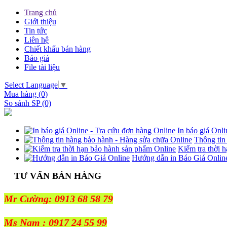
Trang chủ
Giới thiệu
Tin tức
Liên hệ
Chiết khấu bán hàng
Báo giá
File tài liệu
Select Language
▼
Mua hàng (0)
So sánh SP (0)
In báo giá Onl
Thông tin
Kiểm tra thời 
Hướng dẫn in Báo Giá Onlin
TƯ VẤN BÁN HÀNG
Mr Cường: 0913 68 58 79
Ms Nam : 0917 24 55 99