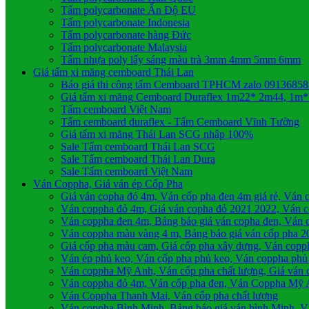
Tấm polycarbonate Ấn Độ EU
Tấm polycarbonate Indonesia
Tấm polycarbonate hàng Đức
Tấm polycarbonate Malaysia
Tấm nhựa poly lấy sáng màu trà 3mm 4mm 5mm 6mm
Giá tấm xi măng cemboard Thái Lan
Báo giá thi công tấm Cemboard TPHCM zalo 0913685
Giá tấm xi măng Cemboard Duraflex 1m22* 2m44, 1m
Tấm cemboard Việt Nam
Tấm cemboard duraflex - Tấm Cemboard Vĩnh Tường
Giá tấm xi măng Thái Lan SCG nhập 100%
Sale Tấm cemboard Thái Lan SCG
Sale Tấm cemboard Thái Lan Dura
Sale Tấm cemboard Việt Nam
Ván Coppha, Giá ván ép Cốp Pha
Giá ván copha đỏ 4m, Ván cốp pha đen 4m giá rẻ, Ván 
Ván coppha đỏ 4m, Giá ván copha đỏ 2021 2022, Ván cố
Ván coppha đen 4m, Bảng báo giá ván copha đen, Ván c
Ván coppha màu vàng 4 m, Bảng báo giá ván cốp pha 2
Giá cốp pha màu cam, Giá cốp pha xây dựng, Ván cop
Ván ép phủ keo, Ván cốp pha phủ keo, Ván coppha phủ
Ván coppha Mỹ Anh, Ván cốp pha chất lượng, Giá ván
Ván coppha đỏ 4m, Ván cốp pha đen, Ván Coppha Mỹ 
Ván Coppha Thanh Mai, Ván cốp pha chất lượng
Ván coppha Bình Minh, Bảng báo giá ván bình Minh, V