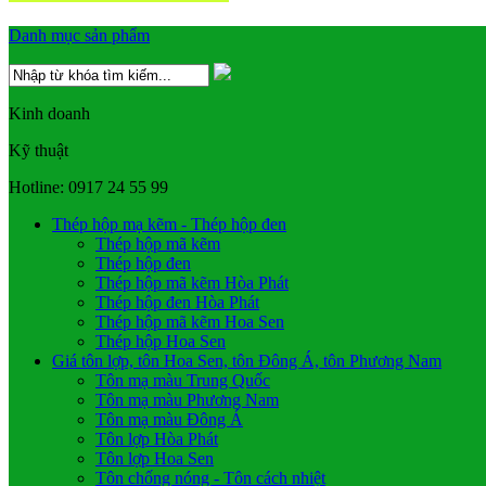
Danh mục sản phẩm
Kinh doanh
Kỹ thuật
Hotline: 0917 24 55 99
Thép hộp mạ kẽm - Thép hộp đen
Thép hộp mã kẽm
Thép hộp đen
Thép hộp mã kẽm Hòa Phát
Thép hộp đen Hòa Phát
Thép hộp mã kẽm Hoa Sen
Thép hộp Hoa Sen
Giá tôn lợp, tôn Hoa Sen, tôn Đông Á, tôn Phương Nam
Tôn mạ màu Trung Quốc
Tôn mạ màu Phương Nam
Tôn mạ màu Đông Á
Tôn lợp Hòa Phát
Tôn lợp Hoa Sen
Tôn chống nóng - Tôn cách nhiệt