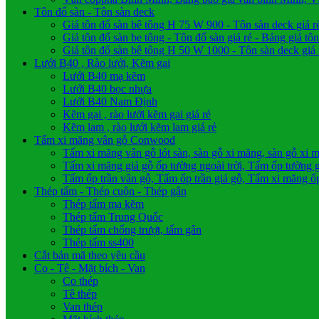
Tôn đổ sàn - Tôn sàn deck
Giá tôn đổ sàn bê tông H 75 W 900 - Tôn sàn deck giá 
Giá tôn đổ sàn be tông - Tôn đổ sàn giá rẻ - Bảng giá tô
Giá tôn đổ sàn bê tông H 50 W 1000 - Tôn sàn deck giá
Lưới B40 , Rào lưới, Kẽm gai
Lưới B40 mạ kẽm
Lưới B40 bọc nhựa
Lưới B40 Nam Định
Kẽm gai , rào lưới kẽm gai giá rẻ
Kẽm lam , rào lưới kẽm lam giá rẻ
Tấm xi măng vân gỗ Conwood
Tấm xi măng vân gỗ lót sàn, sàn gỗ xi măng, sàn gỗ xi 
Tấm xi măng giả gỗ ốp tường ngoài trời, Tấm ốp tường gi
Tấm ốp trần vân gỗ, Tấm ốp trần giả gỗ, Tấm xi măng ốp
Thép tấm - Thép cuộn - Thép gân
Thép tấm mạ kẽm
Thép tấm Trung Quốc
Thép tấm chống trượt, tấm gân
Thép tấm ss400
Cắt bản mã theo yêu cầu
Co - Tê - Mặt bích - Van
Co thép
Tê thép
Van thép