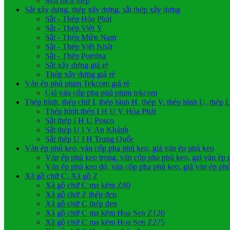
Mặt bích thép
Sắt xây dựng, thép xây dựng, sắt thép xây dựng
Sắt - Thép Hòa Phát
Sắt - Thép Việt Ý
Sắt - Thép Miền Nam
Sắt - Thép Việt Nhật
Sắt - Thép Pomina
Sắt xây dựng giá rẻ
Thép xây dựng giá rẻ
Ván ép phủ phim Tekcom giá rẻ
Giá ván cốp pha phủ phim tekcom
Thép hình, thép chữ I, thép hình H, thép V, thép hình U, thép 
Thép hình,thép I H U V Hòa Phát
Sắt thép I H U Posco
Sắt thép U I V An Khánh
Sắt thép U I H Trung Quốc
Ván ép phủ keo, ván cốp pha phủ keo, giá ván ép phủ keo
Ván ép phủ keo trong, ván cốp pha phủ keo, giá ván ép 
Ván ép phủ keo đỏ, ván cốp pha phủ keo, giá ván ép ph
Xà gồ chữ C, Xà gồ Z
Xà gồ chữ C mạ kẽm Z80
Xà gồ chữ Z thép đen
Xà gồ chữ C thép đen
Xà gồ chữ C mạ kẽm Hoa Sen Z120
Xà gồ chữ C mạ kẽm Hoa Sen Z275