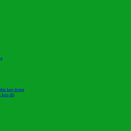
La
phủ keo trong
ủ keo đỏ