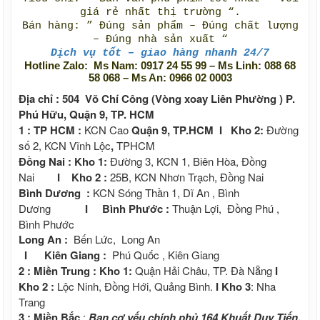
giá rẻ nhất thị trường “.
Bán hàng:
” Đúng sản phẩm – Đúng chất lượng
– Đúng nhà sản xuất “
Dịch vụ tốt – giao hàng nhanh 24/7
Hotline Zalo: Ms Nam: 0917 24 55 99 – Ms Linh: 088 68
58 068 – Ms An: 0966 02 0003
Địa chỉ : 504 Võ Chí Công (Vòng xoay Liên Phường ) P.
Phú Hữu, Quận 9, TP. HCM
1 : TP HCM :
KCN Cao
Quận 9, TP.HCM I Kho 2:
Đường
số 2, KCN Vĩnh Lộc
,
TPHCM
Đồng Nai : Kho 1:
Đường 3, KCN 1, Biên Hòa, Đồng
Nai
I Kho 2 :
25B, KCN Nhơn Trạch, Đồng Nai
Bình Dương :
KCN Sóng Thần 1, Dĩ An , Bình
Dương
I Bình Phước :
Thuận Lợi, Đồng Phú ,
Bình Phước
Long An :
Bến Lức, Long An
I Kiên Giang :
Phú Quốc , Kiên Giang
2 : Miền Trung : Kho 1:
Quận Hải Châu, TP. Đà Nẵng
I
Kho 2 :
Lộc Ninh, Đồng Hới, Quảng Bình.
I
Kho 3
: Nha
Trang
3 : Miền Bắc
:
Ban cơ yếu chính phủ 164 Khuất Duy Tiến,