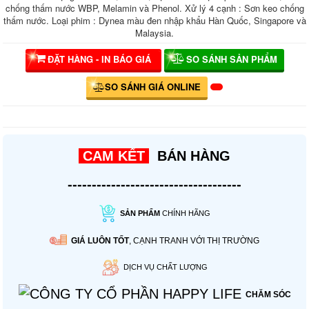
chống thấm nước WBP, Melamin và Phenol. Xử lý 4 cạnh : Sơn keo chống
thấm nước. Loại phim : Dynea màu đen nhập khẩu Hàn Quốc, Singapore và
Malaysia.
ĐẶT HÀNG - IN BÁO GIÁ
SO SÁNH SẢN PHẨM
SO SÁNH GIÁ ONLINE
CAM KẾT
BÁN HÀNG
------------------------------------
SẢN PHẨM
CHÍNH HÃNG
GIÁ LUÔN TỐT
, CẠNH TRANH VỚI THỊ TRƯỜNG
DỊCH VỤ CHẤT LƯỢNG
CHĂM SÓC