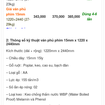
23kg)
Giá ván phủ
Dùng 4-6
phim 15mm
343,000
370,000
385,000
lần
1220×2440 (27-
29kg)
Giá ván phủ
Dùng 5-7
phim 17mm
392,000
413,000
lần
1220×2440 (32-
2: Thông số kỹ thuật ván phủ phim 15mm x 1220 x
2440mm
33kg)
Giá ván phủ
Kích thước (dài × rộng): 1220mm x 2440mm
Dùng 6-8
phim 18mm
399,000
419,000
439,000
– Chiều dày: 15mm 15ly
lần
1220×2440 (34-
36kg)
– Gỗ ruột : Poplar, keo, cao su, bạch đàn
– Loại gỗ : AA
– Lực ép: 155 tấn/m3
– Số lần ép nóng: 02
– Loại keo : Keo chống thấm nước WBP (Water Boiled
Proof) Melamin và Phenol