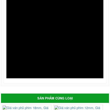
SẢN PHẨM CÙNG LOẠI
-0%
-3%