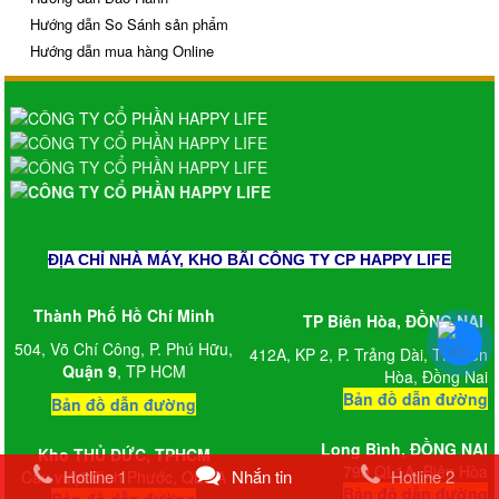
Hướng dẫn So Sánh sản phẩm
Hướng dẫn mua hàng Online
ĐỊA CHỈ NHÀ MÁY, KHO BÃI CÔNG TY CP HAPPY LIFE
Thành Phố Hồ Chí Minh
TP Biên Hòa, ĐỒNG NAI
504, Võ Chí Công, P. Phú Hữu,
412A, KP 2, P. Trảng Dài, TP Biên
Quận 9
, TP HCM
Hòa, Đồng Nai
Bản đồ dẫn đường
Bản đồ dẫn đường
Long Bình,
ĐỒNG NAI
Kho
THỦ ĐỨC, TPHCM
799 QL1A, Biên Hòa
Hotline 1
Nhắn tin
Hotline 2
Cầu vượt Bình Phước, QL 1A
Bản đồ dẫn đường