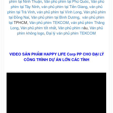
phim tại Ninh Thuận
,
Ván phủ phim tại Phú Quốc
,
Ván phủ
phim tại Tây Ninh
,
ván phủ phim tại Tiền Giang
,
ván phủ
phim tại Trà Vinh
,
ván phủ phim tại Vĩnh Long
,
Ván phủ phim
tại Đồng Nai
,
Ván phủ phim tại Bình Dương
,
ván phủ phim
tại
TPHCM,
Ván phủ phim TEKCOM
,
ván phủ phim Thăng
Long
,
Ván phủ phim tốt nhất
,
Ván phủ phim n
âu,
Ván phủ
phim không logo
,
Đại lý ván phủ phim TEKCOM
VIDEO SẢN PHẨM HAPPY LIFE Corp PP CHO ĐẠI LÝ
CÔNG TRÌNH DỰ ÁN LỚN CÁC TỈNH