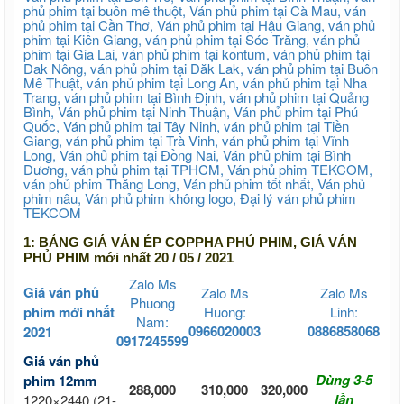
1:
BẢNG GIÁ VÁN ÉP COPPHA PHỦ PHIM, GIÁ VÁN
PHỦ PHIM mới nhất 20 / 05 / 2021
Zalo Ms
Giá ván phủ
Zalo Ms
Zalo Ms
Phuong
phim mới nhất
Huong:
Linh:
Nam:
0966020003
0886858068
2021
0917245599
Giá ván phủ
Dùng 3-5
phim 12mm
288,000
310,000
320,000
lần
1220×2440 (21-