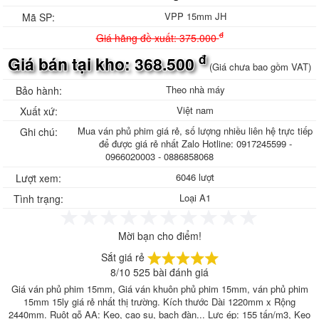
VPP 15mm JH
Mã SP:
đ
Giá hãng đề xuất: 375.000
đ
Giá bán tại kho: 368.500
(Giá chưa bao gồm VAT)
Theo nhà máy
Bảo hành:
Việt nam
Xuất xứ:
Mua ván phủ phim giá rẻ, số lượng nhiều liên hệ trực tiếp
Ghi chú:
để được giá rẻ nhất Zalo Hotline: 0917245599 -
0966020003 - 0886858068
6046 lượt
Lượt xem:
Loại A1
Tình trạng:
Mời bạn cho điểm!
Sắt giá rẻ
8
/
10
525
bài đánh giá
Giá ván phủ phim 15mm, Giá ván khuôn phủ phim 15mm, ván phủ phim
15mm 15ly giá rẻ nhất thị trường. Kích thước Dài 1220mm x Rộng
2440mm. Ruột gỗ AA: Keo, cao su, bạch đàn... Lực ép: 155 tấn/m3, Keo