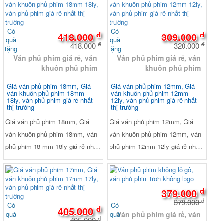
Có
Có
đ
đ
418.000
309.000
quà
quà
đ
đ
418.000
320.000
tặng
tặng
Ván phủ phim giá rẻ, ván
Ván phủ phim giá rẻ, ván
khuôn phủ phim
khuôn phủ phim
Giá ván phủ phim 18mm, Giá
Giá ván phủ phim 12mm, Giá
ván khuôn phủ phim 18mm
ván khuôn phủ phim 12mm
18ly, ván phủ phim giá rẻ nhất
12ly, ván phủ phim giá rẻ nhất
thị trường
thị trường
Giá ván phủ phim 18mm, Giá
Giá ván phủ phim 12mm, Giá
ván khuôn phủ phim 18mm, ván
ván khuôn phủ phim 12mm, ván
phủ phim 18 mm 18ly giá rẻ nhất
phủ phim 12mm 12ly giá rẻ nhất
thị trường. Kích thước Dài
thị trường. Kích thước Dài
1220mm x Rộng 2440mm. Ruột
1220mm x Rộng 2440mm. Ruột
-0%
-0%
gỗ AA: Keo, cao su, bạch đàn...
gỗ AA: Keo, cao su, bạch đàn...
đ
379.000
Lực ép: 155 tấn/m3, Keo chống
Lực ép: 155 tấn/m3, Keo chống
đ
379.000
Có
Có
đ
thấm nước WBP, Melamin và
thấm nước WBP, Melamin và
405.000
quà
quà
Ván phủ phim giá rẻ, ván
đ
405.000
Phenol. Xử lý 4 cạnh : Sơn keo
Phenol. Xử lý 4 cạnh : Sơn keo