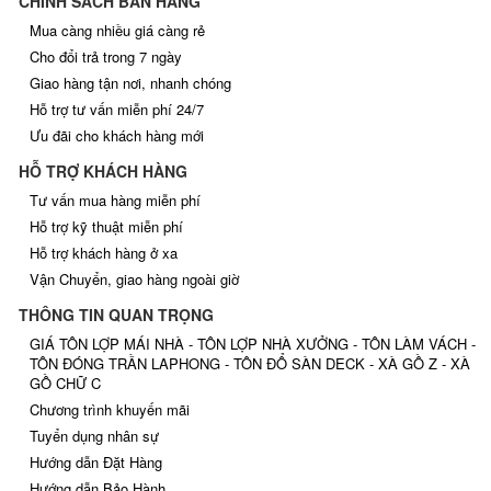
CHÍNH SÁCH BÁN HÀNG
Mua càng nhiều giá càng rẻ
Cho đổi trả trong 7 ngày
Giao hàng tận nơi, nhanh chóng
Hỗ trợ tư vấn miễn phí 24/7
Ưu đãi cho khách hàng mới
HỖ TRỢ KHÁCH HÀNG
Tư vấn mua hàng miễn phí
Hỗ trợ kỹ thuật miễn phí
Hỗ trợ khách hàng ở xa
Vận Chuyển, giao hàng ngoài giờ
THÔNG TIN QUAN TRỌNG
GIÁ TÔN LỢP MÁI NHÀ - TÔN LỢP NHÀ XƯỞNG - TÔN LÀM VÁCH -
TÔN ĐÓNG TRẦN LAPHONG - TÔN ĐỔ SÀN DECK - XÀ GỒ Z - XÀ
GỒ CHỮ C
Chương trình khuyến mãi
Tuyển dụng nhân sự
Hướng dẫn Đặt Hàng
Hướng dẫn Bảo Hành