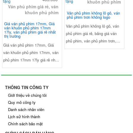
tặng
tặng
khuôn phủ phim
Ván phủ phim giá rẻ, ván
chống thấm nước. Loại phim :
chống thấm nước. Loại phim :
khuôn phủ phim
Ván phủ phim không lô gô, ván
Dynea màu đen nhập khẩu Hàn
Dynea màu đen nhập khẩu Hàn
phủ phim trơn không logo
Quốc, Singapore và Malaysia.
Quốc, Singapore và Malaysia.
Giá ván phủ phim 17mm, Giá
Ván phủ phim không lô gô, ván
ván khuôn phủ phim 17mm
17ly, ván phủ phim giá rẻ nhất
phủ phim giá rẻ, bảng giá ván
thị trường
phủ phim, ván phủ phim trơn,
Giá ván phủ phim 17mm, Giá
ván phủ phim tốt nhất, giá ván
ván khuôn phủ phim 17mm, ván
phủ phim 15mm, giá ván phủ
phủ phim 17mm 17ly giá rẻ nhất
phim 18mm, giá ván phủ phim
thị trường. Kích thước Dài
17mm, giá ván phủ phim 12mm
1220mm x Rộng 2440mm. Ruột
gỗ AA: Keo, cao su, bạch đàn...
THÔNG TIN CÔNG TY
Lực ép: 155 tấn/m3, Keo chống
Giới thiệu về chúng tôi
thấm nước WBP, Melamin và
Quy mô công ty
Phenol. Xử lý 4 cạnh : Sơn keo
Danh sách nhân viên
chống thấm nước. Loại phim :
Lịch sử hình thành
Dynea màu đen nhập khẩu Hàn
Chính sách bảo mật
Quốc, Singapore và Malaysia.