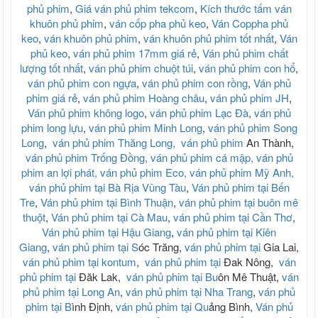
phủ phim
,
Giá ván phủ phim tekcom
,
Kích thước tấm ván
khuôn phủ phim
,
ván cốp pha phủ keo
,
Ván Coppha phủ
keo
,
ván khuôn phủ phim
,
ván khuôn phủ phim tốt nhất
,
Ván
phủ keo
,
ván phủ phim 17mm giá rẻ
,
Ván phủ phim chất
lượng tốt nhất
,
ván phủ phim chuột túi
,
ván phủ phim con hổ
,
ván phủ phim con ngựa
,
ván phủ phim con rồng
,
Ván phủ
phim giá rẻ
,
ván phủ phim Hoàng châu
,
ván phủ phim JH
,
Ván phủ phim không logo
,
ván phủ phim Lạc Đà
,
ván phủ
phim long lựu
,
ván phủ phim Minh Long
,
ván phủ phim Song
Long
,
ván phủ phim Thăng Long,
ván phủ phim
An Thành,
ván phủ phim Trống Đồng,
ván phủ phim cá mập,
ván phủ
phim an lợi phát,
ván phủ phim Eco,
ván phủ phim Mỹ Anh,
ván phủ phim tại Bà Rịa Vũng Tàu
,
Ván phủ phim tại Bến
Tre
,
Ván phủ phim tại Bình Thuận
,
ván phủ phim tại buôn mê
thuột
,
Ván phủ phim tại Cà Mau
,
ván phủ phim tại Cần Thơ
,
Ván phủ phim tại Hậu Giang
,
ván phủ phim tại Kiên
Giang
,
ván phủ phim tại S
óc Trăng,
ván phủ phim tại
Gia Lai,
ván phủ phim tại kontum
,
ván phủ phim tại
Đak Nông,
ván
phủ phim tại
Đăk Lak,
ván phủ phim tại Bu
ôn Mê Thuật,
ván
phủ phim tại Long An
,
ván phủ phim tại Nha Trang
,
ván phủ
phim tại B
ình Định,
ván phủ phim tại Qu
ảng Bình,
Ván phủ