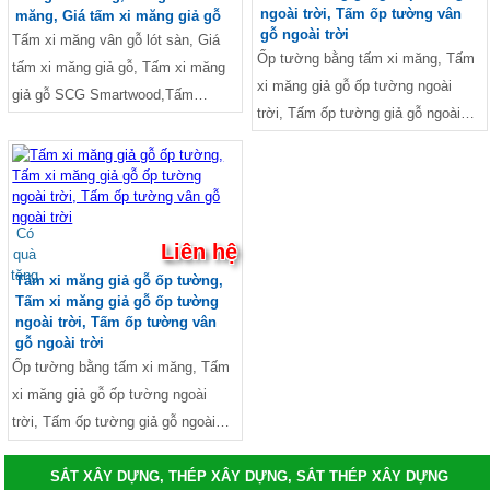
ngoài trời, Tấm ốp tường vân
măng, Giá tấm xi măng giả gỗ
gỗ ngoài trời
Tấm xi măng vân gỗ lót sàn, Giá
Ốp tường bằng tấm xi măng, Tấm
tấm xi măng giả gỗ, Tấm xi măng
xi măng giả gỗ ốp tường ngoài
giả gỗ SCG Smartwood,Tấm
trời, Tấm ốp tường giả gỗ ngoài
ConWood, tấm xi măng giả gỗ, Sàn
trời, Vật liệu ốp tường ngoài trời,
gỗ xi măng, trần xi măng giả gỗ,
Tấm ốp 3d ngoài trời, Tấm ốp
tấm xi măng giả gỗ ốp tường, Giả
tường 3D xi măng, Tấm ốp tường
gỗ xi măng, Sàn gỗ xi măng, Tấm
giả be tông, Tấm ốp tường xi
xi măng vân gỗ, Vật liệu giả gỗ, Xi
Có
Liên hệ
măng, Tấm xi măng DURAflex
quà
măng giả gỗ, Tấm xi măng giả gỗ
tặng
2X, Tấm xi măng giả gỗ
Tấm xi măng giả gỗ ốp tường,
lót sàn, Tấm xi măng giả gỗ
Tấm xi măng giả gỗ ốp tường
Conwood, Lam gỗ Conwood, Thi
Conwood, Giá Conwood Thái Lan,
ngoài trời, Tấm ốp tường vân
công gỗ Conwood, Tấm giả gỗ ốp
Tấm xi măng vân gỗ DURAwood,
gỗ ngoài trời
tường, tấm ốp tường vân gỗ
Ốp tường bằng tấm xi măng, Tấm
Hàng rào xi măng giả gỗ, Hàng rào
xi măng giả gỗ ốp tường ngoài
xi măng đẹp, Mẫu hàng rào làm be
trời, Tấm ốp tường giả gỗ ngoài
tông, Lam xi măng giả gỗ, Thi công
trời, Vật liệu ốp tường ngoài trời,
tấm xi măng giả gỗ, sàn xi măng
Tấm ốp 3d ngoài trời, Tấm ốp
SẮT XÂY DỰNG, THÉP XÂY DỰNG, SẮT THÉP XÂY DỰNG
giả gỗ, tấm xi măng giả gỗ