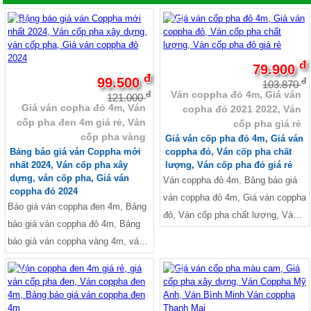
xi măng ốp tường, Báo giá tấm
Giá tấm xi măng làm trần, Giá tấm
Cemboard làm vách ngăn, Giá tấm
-18%
-23%
xi măng trần, Giá tấm xi măng ốp
xi măng làm vách ngăn, Giá tấm
trần, tấm xi măng làm trần nhà,
làm vách, Báo giá tấm Duraflex
Tấm la phòng xi măng, Mẫu la
đ
79.900
Vĩnh Tường, Mua tấm Cemboard ở
đ
phông Prima, tấm làm vách, Tấm
99.500
đ
103.870
TPHCM, Trọng lượng tấm
Ván coppha đỏ 4m, Giá ván
vách thay tường, Mẫu la phông
đ
121.000
Giá ván copha đỏ 4m, Ván
Cemboard Thái Lan, giá tấm xi
copha đỏ 2021 2022, Ván
Prima, giá tấm cemboard thái lan,
cốp pha đen 4m giá rẻ, Ván
cốp pha giá rẻ
măng smartboard, Giá tấm xi măng
tam ván xi măng, Tấm xi măng
cốp pha vàng
Giá ván cốp pha đỏ 4m, Giá ván
cemboard, Tấm bê tông nhẹ giá
nhẹ, Báo giá thi công tấm
Bảng báo giá ván Coppha mới
coppha đỏ, Ván cốp pha chất
bao nhiêu, Báo giá tấm sàn be tông
Cemboard TPHCM, Mua tấm
nhất 2024, Ván cốp pha xây
lượng, Ván cốp pha đỏ giá rẻ
siêu nhẹ, Báo giá tấm Duraflex,
dựng, ván cốp pha, Giá ván
Ván coppha đỏ 4m, Bảng báo giá
Cemboard ở TPHCM, giá tấm xi
coppha đỏ 2024
Tấm bê tông nhẹ ngoài trời
ván coppha đỏ 4m, Giá ván coppha
măng nhẹ, Bảng Báo Giá Tấm Xi
Báo giá ván coppha đen 4m, Bảng
đỏ, Ván cốp pha chất lượng, Ván
Măng 2021, Tấm bê tông nhẹ ngoài
báo giá ván coppha đỏ 4m, Bảng
cốp pha đỏ giá rẻ
trời, Kích thước tấm xi măng SCG
báo giá ván coppha vàng 4m, ván
1220mm x 2440mm - 1000mm x
cốp pha chất lượng, ván cốp pha
2000mm, Bảng Báo Giá Tấm Xi
-33%
-17%
giá rẻ, Giá ván cốp pha xây dựng
Măng 2021, SCG,