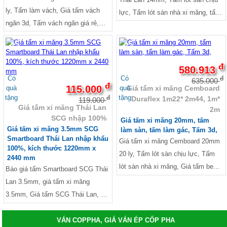
ly, Tấm làm vách, Giá tấm vách
lực, Tấm lót sàn nhà xi măng, tấm
ngăn 3d, Tấm vách ngăn giá rẻ,
bê tông nhẹ làm mái chống nóng,
Tấm vách ngăn phòng ngủ, Báo giá
Giá tấm be tông nhẹ lót sàn, Bảng
-3%
-9%
thi công vách ngăn tấm Cemboard,
giá tấm xi măng lót sàn, Tấm lót
giá tấm xi mang làm vách, Giá tấm
sàn gác lửng, Nên làm gác lửng
đ
580.913
xi măng ốp tường, giá tấm xi măng
bằng vật liệu gì, Báo giá tấm
Có
Có
đ
635.000
đ
cemboard thái lan, giá tấm
115.000
quà
quà
Giá tấm xi măng Cemboard
Smartboard SCG Thái Lan, Giá
tặng
tặng
đ
Duraflex 1m22* 2m44, 1m*
duraflex, Tấm xi măng làm tường,
119.000
tấm SCG Thái Lan, tấm 3D, Báo
Giá tấm xi măng Thái Lan
2m
tấm Cemboard làm vách ngăn,Báo
giá tấm sàn be tông siêu nhẹ, giá
SCG nhập 100%
Giá tấm xi măng 20mm, tấm
giá tấm Duraflex Vĩnh Tường, Báo
tấm xi măng nhẹ, Báo giá thi công
Giá tấm xi măng 3.5mm SCG
làm sàn, tấm làm gác, Tấm 3d,
giá thi công tấm Cemboard
Smartboard Thái Lan nhập khẩu
tấm Cemboard TPHCM, Mua tấm
Giá tấm xi măng Cemboard 20mm
100%, kích thước 1220mm x
TPHCM, Mua tấm Cemboard ở
Cemboard ở TPHCM,Giá tấm
20 ly, Tấm lót sàn chịu lực, Tấm
2440 mm
đâu, Giá tấm Cemboard tại Tphcm,
Cemboard tại Tphcm,
lót sàn nhà xi măng, Giá tấm be
Báo giá tấm Smartboard SCG Thái
giá tấm xi măng smartboard SCG,
tông nhẹ lót sàn, Bảng giá tấm xi
Lan 3.5mm, giá tấm xi măng
măng lót sàn, Tấm lót sàn gác
3.5mm, Giá tấm SCG Thái Lan, gía
lửng, giá tấm cemboard thái lan,
tấm xi măng Thái Lan nhập khẩu
Tấm xi măng làm tường, Giá tấm
100%, tấm xi măng 3D, tấm 3D,
VÁN COPPHA, GIÁ VÁN ÉP CỐP PHA