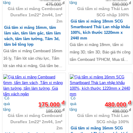
tặng
tặng
đ
đ
475.000
590.000
Giá tấm xi măng Cemboard
Giá tấm xi măng Thái Lan
Duraflex 1m22* 2m44, 1m*
SCG nhập 100%
2m
Giá tấm xi măng 18mm SCG
Smartboard Thái Lan nhập khẩu
Giá tấm xi măng 16mm, tấm
100%, kích thước 1220mm x
làm sàn, tấm làm gác, tấm làm
2440 mm
vách, tấm làm tường, Tấm 3d,
tấm bê tông lợp
Giá tấm xi măng 18mm, tấm xi
Giá tấm xi măng Cemboard 16mm
măng 3D, tấm 3D, Báo giá thi công
16 ly, Tấm lót sàn chịu lực, Tấm
tấm Cemboard TPHCM, Mua tấm
lót sàn nhà xi măng, Giá tấm be
Cemboard ở TPHCM,Giá tấm
tông nhẹ lót sàn, Bảng giá tấm xi
Cemboard tại Tphcm, Báo giá tấm
-5%
-4%
măng lót sàn, Tấm lót sàn gác
sàn be tông siêu nhẹ, giá tấm xi
lửng, giá tấm cemboard thái lan,
măng nhẹ, Tấm lót sàn chịu lực,
Tấm xi măng làm tường, Giá tấm
Tấm lót sàn nhà xi măng, giá tấm
Có
Có
đ
đ
xi măng ốp tường, Báo giá tấm
175.000
480.000
quà
quà
xi măng thái lan, Tấm bê tông nhẹ
tặng
tặng
đ
đ
Cemboard làm vách ngăn, Giá tấm
185.000
498.000
ngoài trời, Bảng Báo Giá Tấm Xi
Giá tấm xi măng Cemboard
Giá tấm xi măng Thái Lan
xi măng làm vách ngăn, Giá tấm
Măng 2021, SCG,
Duraflex 1m22* 2m44, 1m*
SCG nhập 100%
làm vách, Báo giá tấm Duraflex
2m
Giá tấm xi măng 16mm SCG
Vĩnh Tường, Mua tấm Cemboard ở