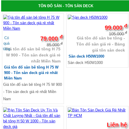
dựng, Ván ép xây dựng,
TÔN ĐỔ SÀN - TÔN SÀN DECK
-7%
-6%
đ
99.000
đ
105.000
đ
79.000
Có
Giá tôn đổ sàn be tông -
quà
đ
Tôn đổ sàn giá rẻ - Bảng
85.000
tặng
Giá tôn đổ sàn bê tông H 75
giá tôn sàn deck
W 900 - Tôn sàn deck giá rẻ
Sàn deck H50W1000
nhất Miền Nam
Sàn deck H50W1000
Giá tôn đổ sàn bê tông H 75 W
900 - Tôn sàn deck giá rẻ nhất
Miền Nam
Giá tôn đổ sàn bê tông H 75 W 900
- Tôn sàn deck giá rẻ nhất Miền
Nam
-11%
Liên hệ