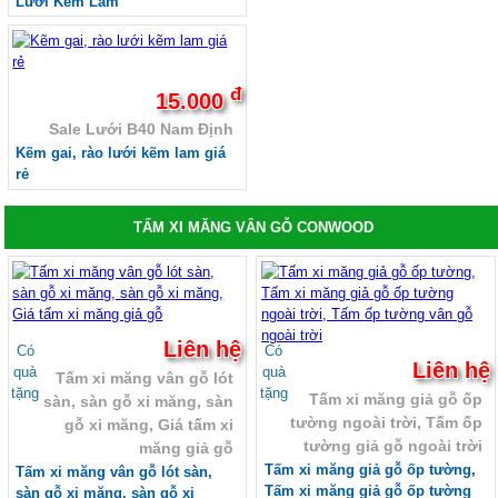
Lưới Kẽm Lam
đ
15.000
Sale Lưới B40 Nam Định
Kẽm gai, rào lưới kẽm lam giá
rẻ
TẤM XI MĂNG VÂN GỖ CONWOOD
Liên hệ
Có
Có
Liên hệ
quà
quà
Tấm xi măng vân gỗ lót
tặng
tặng
Tấm xi măng giả gỗ ốp
sàn, sàn gỗ xi măng, sàn
tường ngoài trời, Tấm ốp
gỗ xi măng, Giá tấm xi
tường giả gỗ ngoài trời
măng giả gỗ
Tấm xi măng giả gỗ ốp tường,
Tấm xi măng vân gỗ lót sàn,
Tấm xi măng giả gỗ ốp tường
sàn gỗ xi măng, sàn gỗ xi