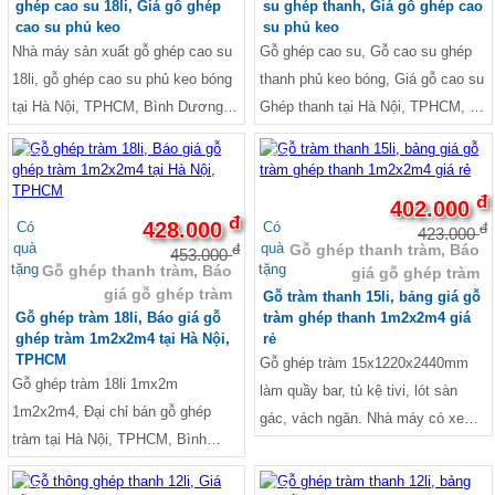
ghép cao su 18li, Giá gỗ ghép
su ghép thanh, Giá gỗ ghép cao
cao su phủ keo
su phủ keo
Nhà máy sản xuất gỗ ghép cao su
Gỗ ghép cao su, Gỗ cao su ghép
18li, gỗ ghép cao su phủ keo bóng
thanh phủ keo bóng, Giá gỗ cao su
tại Hà Nội, TPHCM, Bình Dương,
Ghép thanh tại Hà Nội, TPHCM, Đà
Đà Nẵng, Bình Định, Vũng Tàu,
Nẵng, Hải Phòng, Nam Định,
-6%
-5%
Thanh Hóa, Thái Bình, Nam Định,
Quảng Ninh. Nhà máy có xe giao
Hải Phòng, Quàng Ninh.
hàng tận nơi 24/7
đ
402.000
đ
428.000
Có
Có
đ
423.000
quà
quà
Gỗ ghép thanh tràm, Báo
đ
453.000
tặng
tặng
Gỗ ghép thanh tràm, Báo
giá gỗ ghép tràm
giá gỗ ghép tràm
Gỗ tràm thanh 15li, bảng giá gỗ
Gỗ ghép tràm 18li, Báo giá gỗ
tràm ghép thanh 1m2x2m4 giá
ghép tràm 1m2x2m4 tại Hà Nội,
rẻ
TPHCM
Gỗ ghép tràm 15x1220x2440mm
Gỗ ghép tràm 18li 1mx2m
làm quầy bar, tủ kệ tivi, lót sàn
1m2x2m4, Đại chỉ bán gỗ ghép
gác, vách ngăn. Nhà máy có xe
tràm tại Hà Nội, TPHCM, Bình
giao hàng tận nơi 24/7
Dương, Đà Nẵng.Nhà máy có xe
-7%
-4%
giao hàng tận nơi 24/7