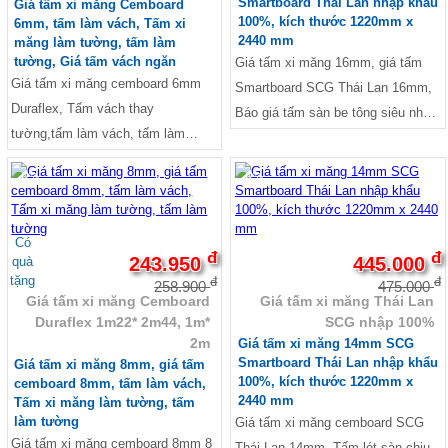
Smartboard Thái Lan nhập khẩu
Giá tấm xi măng Cemboard
100%, kích thước 1220mm x
6mm, tấm làm vách, Tấm xi
TPHCM, Trọng lượng tấm
2440 mm
măng làm tường, tấm làm
Cemboard Thái Lan, giá tấm xi
tường, Giá tấm vách ngăn
Giá tấm xi măng 16mm, giá tấm
măng smartboard, Giá tấm xi măng
Giá tấm xi măng cemboard 6mm
Smartboard SCG Thái Lan 16mm,
cemboard, Tấm bê tông nhẹ giá
Duraflex, Tấm vách thay
Báo giá tấm sàn be tông siêu nhẹ,
bao nhiêu, Báo giá tấm sàn be tông
tường,tấm làm vách, tấm làm
giá tấm xi măng nhẹ, Tấm bê tông
siêu nhẹ, Báo giá tấm Duraflex,
tường, Giá tấm vách ngăn ngoài
nhẹ ngoài trời, Tấm lót sàn chịu
Tấm bê tông nhẹ ngoài trời
-6%
-6%
trời, Giá tấm vách ngăn 3d, Tấm
lực, Tấm lót sàn nhà xi măng, Giá
vách ngăn giá rẻ, giá tấm xi mang
tấm be tông nhẹ lót sàn, Tấm xi
làm vách, Giá tấm xi măng ốp
măng lót sàn giá bao nhiêu, Bảng
Có
đ
đ
tường, Tấm xi măng làm tường,
243.950
445.000
quà
giá tấm xi măng lót sàn, Tấm lót
tặng
đ
đ
Báo giá tấm Cemboard làm vách
258.900
475.000
sàn gác lửng, Nên làm gác lửng
Giá tấm xi măng Cemboard
Giá tấm xi măng Thái Lan
ngăn, Giá tấm xi măng làm vách
bằng vật liệu gì,
Duraflex 1m22* 2m44, 1m*
SCG nhập 100%
ngăn, Báo giá thi công vách ngăn
2m
Giá tấm xi măng 14mm SCG
tấm Cemboard
Smartboard Thái Lan nhập khẩu
Giá tấm xi măng 8mm, giá tấm
100%, kích thước 1220mm x
cemboard 8mm, tấm làm vách,
2440 mm
Tấm xi măng làm tường, tấm
làm tường
Giá tấm xi măng cemboard SCG
Giá tấm xi măng cemboard 8mm 8
Thái Lan 14mm, Tấm lót sàn chịu