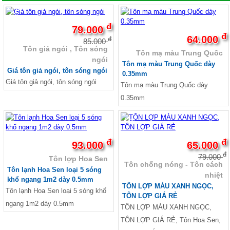
Tường
Giá tấm xi măng Thái Lan SCG nhập 100%
-7%
Sale Tấm cemboard Thái Lan SCG
đ
79.000
Sale Tấm cemboard Thái Lan Dura
đ
64.000
đ
Sale Tấm cemboard Việt Nam
85.000
Tôn giả ngói , Tôn sóng
Ván Coppha, Giá ván ép Cốp Pha
Tôn mạ màu Trung Quốc
ngói
Giá ván copha đỏ 4m, Ván cốp pha đen 4m giá
Tôn mạ màu Trung Quốc dày
rẻ, Ván cốp pha vàng
Giá tôn giả ngói, tôn sóng ngói
0.35mm
Ván coppha đỏ 4m, Giá ván copha đỏ 2021
Giá tôn giả ngói, tôn sóng ngói
Tôn mạ màu Trung Quốc dày
2022, Ván cốp pha giá rẻ
0.35mm
Ván coppha đen 4m, Bảng báo giá ván copha
đen, Ván cốp pha giá rẻ
Ván coppha màu vàng 4 m, Bảng báo giá ván
-18%
cốp pha 2021
Giá cốp pha màu cam, Giá cốp pha xây dựng,
đ
đ
93.000
65.000
Ván coppha màu cam
đ
79.000
Ván ép phủ keo, Ván cốp pha phủ keo, Ván
Tôn lợp Hoa Sen
Tôn chống nóng - Tôn cách
coppha phủ keo
Tôn lạnh Hoa Sen loại 5 sóng
nhiệt
Ván coppha Mỹ Anh, Ván cốp pha chất lượng,
khổ ngang 1m2 dày 0.5mm
TÔN LỢP MÀU XANH NGỌC,
Giá ván coppha Mỹ Anh
Tôn lạnh Hoa Sen loại 5 sóng khổ
TÔN LỢP GIÁ RẺ
Ván coppha đỏ 4m, Ván cốp pha đen, Ván
ngang 1m2 dày 0.5mm
Coppha Mỹ Anh, Ván Bình Minh, Ván coppha
TÔN LỢP MÀU XANH NGỌC,
Thanh Mai
TÔN LỢP GIÁ RẺ, Tôn Hoa Sen,
Ván Coppha Thanh Mai, Ván cốp pha chất