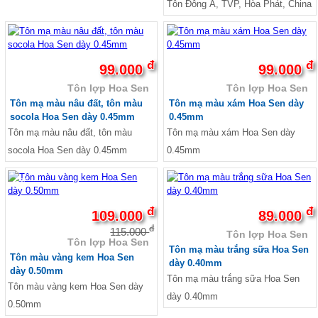
Tôn Đông Á, TVP, Hòa Phát, China
lượng
Ván coppha Bình Minh, Bảng báo giá ván bình
Minh, Ván cốp pha chất lượng
Tôn đổ sàn - Tôn sàn deck
Giá tôn đổ sàn bê tông H 75 W 900 - Tôn sàn
đ
đ
99.000
99.000
deck giá rẻ nhất Miền Nam
Tôn lợp Hoa Sen
Tôn lợp Hoa Sen
Giá tôn đổ sàn be tông - Tôn đổ sàn giá rẻ -
Bảng giá tôn sàn deck
Tôn mạ màu nâu đất, tôn màu
Tôn mạ màu xám Hoa Sen dày
Giá tôn đổ sàn bê tông H 50 W 1000 - Tôn sàn
socola Hoa Sen dày 0.45mm
0.45mm
deck giá rẻ nhất Miền Nam
Tôn mạ màu nâu đất, tôn màu
Tôn mạ màu xám Hoa Sen dày
Lưới B40 , Rào lưới, Kẽm gai
socola Hoa Sen dày 0.45mm
0.45mm
Lưới B40 mạ kẽm
Lưới B40 bọc nhựa
-5%
Lưới B40 Nam Định
Kẽm gai , rào lưới kẽm gai giá rẻ
Kẽm lam , rào lưới kẽm lam giá rẻ
đ
đ
109.000
89.000
Tấm xi măng vân gỗ Conwood
đ
115.000
Tôn lợp Hoa Sen
Tấm xi măng vân gỗ lót sàn, sàn gỗ xi măng,
Tôn lợp Hoa Sen
Tôn mạ màu trắng sữa Hoa Sen
sàn gỗ xi măng, Giá tấm xi măng giả gỗ
Tôn màu vàng kem Hoa Sen
dày 0.40mm
Tấm xi măng giả gỗ ốp tường ngoài trời, Tấm
dày 0.50mm
ốp tường giả gỗ ngoài trời
Tôn mạ màu trắng sữa Hoa Sen
Tôn màu vàng kem Hoa Sen dày
Tấm ốp trần vân gỗ, Tấm ốp trần giả gỗ, Tấm
dày 0.40mm
xi măng ốp trần
0.50mm
Thép tấm - Thép cuộn - Thép gân