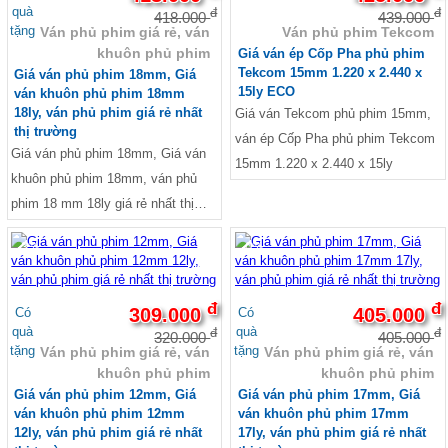
Thép ống mạ kẽm Hoà Phát
WBP, Melamin và Phenol. Xử lý 4
quà
đ
đ
418.000
439.000
Thép ống mạ kẽm Hoa Sen
tặng
Ván phủ phim giá rẻ, ván
Ván phủ phim Tekcom
cạnh : Sơn keo chống thấm nước.
Thép ống mạ kẽm
khuôn phủ phim
Giá ván ép Cốp Pha phủ phim
Loại phim : Dynea màu đen nhập
Thép ống mạ kẽm nhúng nóng
Tekcom 15mm 1.220 x 2.440 x
Giá ván phủ phim 18mm, Giá
Vật tư phụ xây dựng, nông nghiệp, công
khẩu Hàn Quốc, Singapore và
15ly ECO
ván khuôn phủ phim 18mm
nghiệp
Malaysia.
18ly, ván phủ phim giá rẻ nhất
Giá ván Tekcom phủ phim 15mm,
Lưới che nắng trồng rau
thị trường
Lưới che lan
ván ép Cốp Pha phủ phim Tekcom
Giá ván phủ phim 18mm, Giá ván
Lưới che nắng
15mm 1.220 x 2.440 x 15ly
Bạt che mưa
khuôn phủ phim 18mm, ván phủ
Bọc nilong, màng PE
phim 18 mm 18ly giá rẻ nhất thị
Bạt đổ bê tông
trường. Kích thước Dài 1220mm x
Lưới nhựa quây che
-3%
-0%
ĐÁ CẮT - ĐÁ MÀI
Rộng 2440mm. Ruột gỗ AA: Keo,
QUE HÀN
cao su, bạch đàn... Lực ép: 155
Ngành sắt
tấn/m3, Keo chống thấm nước
đ
đ
Giá bạt xanh cam
309.000
405.000
Có
Có
Tyren ti ren, Tán chuồn
WBP, Melamin và Phenol. Xử lý 4
quà
quà
đ
đ
320.000
405.000
Lưới mắt cáo, lưới hàn, lưới dập dãn, lưới
tặng
tặng
Ván phủ phim giá rẻ, ván
Ván phủ phim giá rẻ, ván
cạnh : Sơn keo chống thấm nước.
kéo dãn, lưới tô tường, thép dập lỗ
khuôn phủ phim
khuôn phủ phim
Loại phim : Dynea màu đen nhập
TÔN SÀN DECK, TÔN ĐỔ SÀN BÊ TÔNG,
Giá ván phủ phim 12mm, Giá
Giá ván phủ phim 17mm, Giá
TÔN LÓT SÀN BÊ TÔNG, TÔN SÓNG SÀN
khẩu Hàn Quốc, Singapore và
ván khuôn phủ phim 12mm
ván khuôn phủ phim 17mm
TÔN ĐỔ SÀN DECK 0.75 mm, TÔN SÀN
Malaysia.
12ly, ván phủ phim giá rẻ nhất
17ly, ván phủ phim giá rẻ nhất
DECK, TÔN ĐỔ SÀN BÊ TÔNG