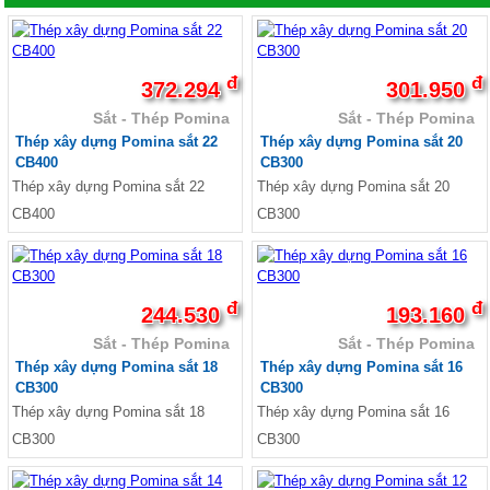
tường 3D xi măng, Tấm ốp tường
smartwood SCG, Tấm xi măng giả
giả be tông, Tấm ốp tường xi
gỗ ốp cầu thang
măng, Tấm xi măng DURAflex
đ
đ
372.294
301.950
2X, Tấm xi măng giả gỗ
Sắt - Thép Pomina
Sắt - Thép Pomina
Conwood, Lam gỗ Conwood, Thi
Thép xây dựng Pomina sắt 22
Thép xây dựng Pomina sắt 20
công gỗ Conwood, Tấm giả gỗ ốp
CB400
CB300
tường, tấm ốp tường vân gỗ
Thép xây dựng Pomina sắt 22
Thép xây dựng Pomina sắt 20
CB400
CB300
đ
đ
244.530
193.160
Sắt - Thép Pomina
Sắt - Thép Pomina
Thép xây dựng Pomina sắt 18
Thép xây dựng Pomina sắt 16
CB300
CB300
Thép xây dựng Pomina sắt 18
Thép xây dựng Pomina sắt 16
CB300
CB300