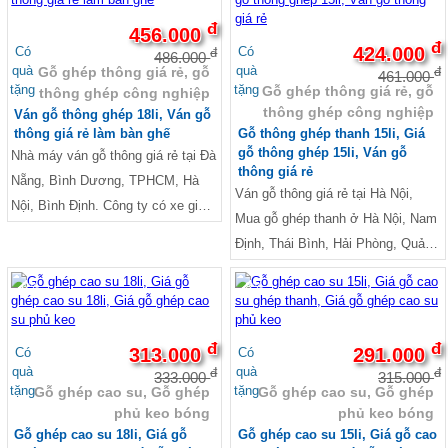
đ
456.000
đ
424.000
Có
Có
đ
486.000
quà
quà
Gỗ ghép thông giá rẻ, gỗ
đ
461.000
tặng
tặng
Gỗ ghép thông giá rẻ, gỗ
thông ghép công nghiệp
thông ghép công nghiệp
Ván gỗ thông ghép 18li, Ván gỗ
thông giá rẻ làm bàn ghế
Gỗ thông ghép thanh 15li, Giá
gỗ thông ghép 15li, Ván gỗ
Nhà máy ván gỗ thông giá rẻ tại Đà
thông giá rẻ
Nẵng, Bình Dương, TPHCM, Hà
Ván gỗ thông giá rẻ tại Hà Nội,
Nội, Bình Định. Công ty có xe giao
Mua gỗ ghép thanh ở Hà Nội, Nam
hàng tận nơi và dịch vụ CSKH 24/7
Định, Thái Bình, Hải Phòng, Quảng
Ninh, TPHCM, Bình Dương, Đà
-6%
-8%
Nẵng,...
đ
đ
313.000
291.000
Có
Có
quà
quà
đ
đ
333.000
315.000
tặng
tặng
Gỗ ghép cao su, Gỗ ghép
Gỗ ghép cao su, Gỗ ghép
phủ keo bóng
phủ keo bóng
Gỗ ghép cao su 18li, Giá gỗ
Gỗ ghép cao su 15li, Giá gỗ cao