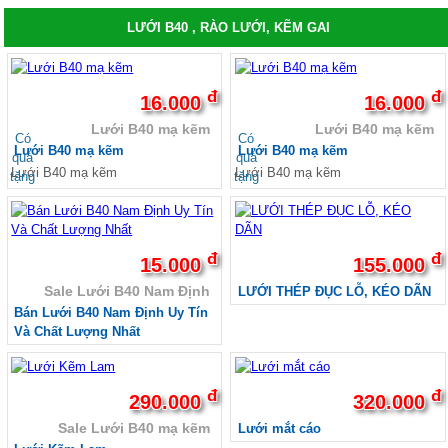
LƯỚI B40 , RÀO LƯỚI, KẼM GAI
đ
đ
16.000
16.000
Lưới B40 mạ kẽm
Lưới B40 mạ kẽm
Có
Có
Lưới B40 mạ kẽm
Lưới B40 mạ kẽm
quà
quà
Lưới B40 mạ kẽm
Lưới B40 mạ kẽm
tặng
tặng
đ
đ
15.000
155.000
Sale Lưới B40 Nam Định
LƯỚI THÉP ĐỤC LỖ, KÉO DÃN
Bán Lưới B40 Nam Định Uy Tín
Và Chất Lượng Nhất
đ
đ
290.000
320.000
Sale Lưới B40 mạ kẽm
Lưới mắt cáo