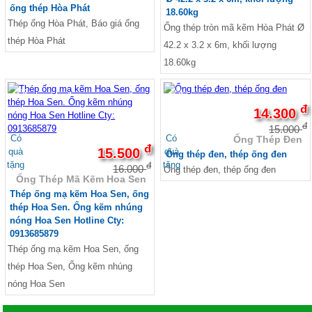
Thép hình,thép I H U V Hòa Phát
ống thép Hòa Phát
18.60kg
Sắt thép I H U Posco
Thép ống Hòa Phát, Báo giá ống
Ống thép tròn mã kẽm Hòa Phát Ø
Sắt thép U I V An Khánh
thép Hòa Phát
Sắt thép U I H Trung Quốc
42.2 x 3.2 x 6m, khối lượng
Ván ép phủ keo, ván cốp pha phủ keo, giá ván
18.60kg
ép phủ keo
Ván ép phủ keo trong, ván cốp pha phủ keo,
-3%
-5%
giá ván ép phủ keo trong
đ
Ván ép phủ keo đỏ, ván cốp pha phủ keo, giá
14.300
ván ép phủ keo đỏ
đ
15.000
Xà gồ chữ C, Xà gồ Z
Có
Có
Ống Thép Đen
đ
Xà gồ chữ C mạ kẽm Z80
15.500
quà
quà
Ống thép đen, thép ống đen
Xà gồ chữ Z thép đen
tặng
tặng
đ
16.000
Ống thép đen, thép ống đen
Xà gồ chữ C thép đen
Ống Thép Mã Kẽm Hoa Sen
Xà gồ chữ C mạ kẽm Hoa Sen Z120
Thép ống mạ kẽm Hoa Sen, ống
Xà gồ chữ C mạ kẽm Hoa Sen Z275
thép Hoa Sen. Ống kẽm nhúng
Xà gồ chữ C Hoa Sen thép đen
nóng Hoa Sen Hotline Cty:
Xà gồ chữ C
0913685879
Xà gồ chữ C Hòa Phát
Thép ống mạ kẽm Hoa Sen, ống
Xà gồ Z Hoa Sen
thép Hoa Sen, Ống kẽm nhúng
Xà gồ Z Hòa Phát
Xà gồ Z mạ kẽm Hoa Sen Z120...
nóng Hoa Sen
Xà gồ Z mạ kẽm Z80 ...
Xà gồ Z Hoa Sen mạ kẽm Z275