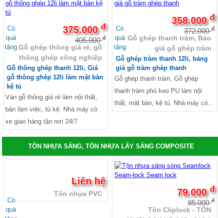
đ
358.000
đ
375.000
Có
Có
đ
372.000
quà
quà
Gỗ ghép thanh tràm, Báo
đ
405.000
tặng
tặng
Gỗ ghép thông giá rẻ, gỗ
giá gỗ ghép tràm
thông ghép công nghiệp
Gỗ ghép tràm thanh 12li, bảng
Gỗ thông ghép thanh 12li, Giá
giá gỗ tràm ghép thanh
gỗ thông ghép 12li làm mặt bàn
Gỗ ghép thanh tràm, Gỗ ghép
kệ tủ
thanh tràm phủ keo PU làm nội
Ván gỗ thông giá rẻ làm nội thất,
thất, mặt bàn, kệ tủ. Nhà máy có
bàn làm việc, tủ kệ. Nhà máy có
xe giao hàng tận nơi 24/7
xe giao hàng tận nơi 24/7
TÔN NHỰA SÁNG, TÔN NHỰA LẤY SÁNG COMPOSITE
-7%
Liên hệ
đ
79.000
Tôn nhựa PVC
Có
đ
85.000
quà
Tôn Cliplock - TÔN