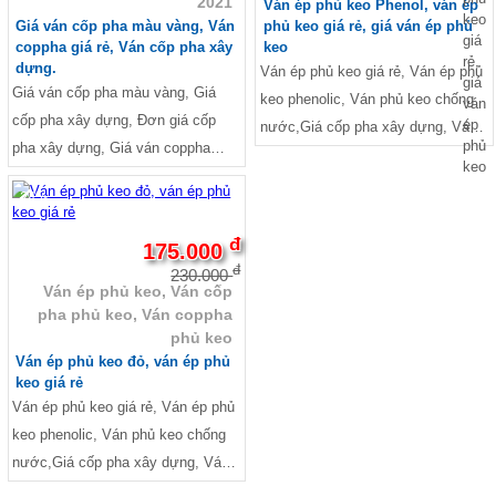
2021
Ván ép phủ keo Phenol, ván ép
Giá ván cốp pha màu vàng, Ván
phủ keo giá rẻ, giá ván ép phủ
coppha giá rẻ, Ván cốp pha xây
keo
dựng.
Ván ép phủ keo giá rẻ, Ván ép phủ
Giá ván cốp pha màu vàng, Giá
keo phenolic, Ván phủ keo chống
cốp pha xây dựng, Đơn giá cốp
nước,Giá cốp pha xây dựng, Ván
pha xây dựng, Giá ván coppha
cốp pha giá rẻ, Ván cốp pha xây
màu vàng 2021
dựng, Ván ép xây dựng Ván làm
-24%
gác, Ván làm sàn gác, Ván ép lót
sàn gác lửng, Cách làm gác lửng
đ
175.000
phòng trọ
đ
230.000
Ván ép phủ keo, Ván cốp
pha phủ keo, Ván coppha
phủ keo
Ván ép phủ keo đỏ, ván ép phủ
keo giá rẻ
Ván ép phủ keo giá rẻ, Ván ép phủ
keo phenolic, Ván phủ keo chống
nước,Giá cốp pha xây dựng, Ván
cốp pha giá rẻ, Ván cốp pha xây