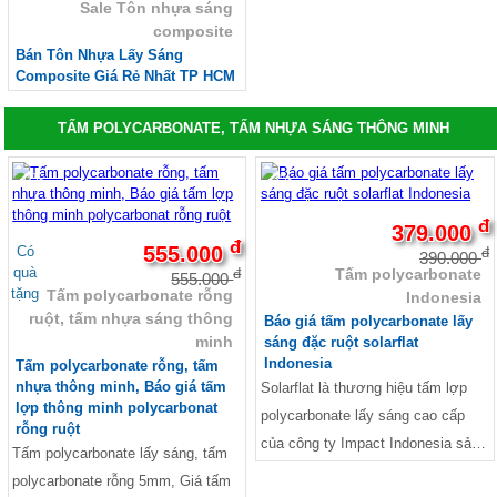
Sale Tôn nhựa sáng
composite
Bán Tôn Nhựa Lấy Sáng
Composite Giá Rẻ Nhất TP HCM
TẤM POLYCARBONATE, TẤM NHỰA SÁNG THÔNG MINH
-0%
-3%
đ
379.000
đ
555.000
Có
đ
390.000
quà
Tấm polycarbonate
đ
555.000
tặng
Tấm polycarbonate rỗng
Indonesia
ruột, tấm nhựa sáng thông
Báo giá tấm polycarbonate lấy
minh
sáng đặc ruột solarflat
Indonesia
Tấm polycarbonate rỗng, tấm
nhựa thông minh, Báo giá tấm
Solarflat là thương hiệu tấm lợp
lợp thông minh polycarbonat
polycarbonate lấy sáng cao cấp
rỗng ruột
của công ty Impact Indonesia sản
Tấm polycarbonate lấy sáng, tấm
xuất, được HAPPY LIFE CORP
polycarbonate rỗng 5mm, Giá tấm