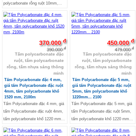
nhập khẩu về Việt Nam. Sản phẩm
polycarbonate rỗng ruột 10mm,
có nhiều ưu điểm vượt trội về độ
Tấm polycarbonate rỗng ruột 6mm,
bền màu và độ dẻo dai, chống tia
-5%
-6%
Giá tôn lấy sáng Polycarbonate,
UV, tia cực tím, bảo vệ cho da và
Báo giá thi công tấm lợp
mắt tốt hơn nhiều so với các loại
polycarbonate, Mái che lấy sáng
tấm lợp thông thường khác, thích
đ
đ
Polycarbonate, Tấm nhựa thông
370.000
450.000
hợp làm mái che nắng, che mưa,
đ
đ
minh dày 3mm, Kích thước tấm
390.000
479.000
lấy sáng cho công trình nhà phố,
Tấm polycarbonate đặc
Tấm polycarbonate đặc
nhựa polycarbonate, Kính
ruột, tấm polycarbonate
ruột, tấm polycarbonate
biệt thự, dự án công trình lớn yêu
polycarbonate là gì, Tấm
rỗng, tấm nhựa sáng thông
rỗng, tấm nhựa sáng thông
cầu cao về chất lượng.
polycarbonate rỗng ruột tại
minh
minh
TPHCM, Tấm polycarbonate rỗng
Tấm Polycarbonate đặc 4 mm,
Tấm Polycarbonate đặc 5 mm,
giá tấm Polycarbonate đặc ruột
giá tấm Polycarbonate đặc ruột
dày 10mm, Tấm polycarbonate
4mm, tấm polycarbonate khổ
5mm, tấm polycarbonate khổ
rỗng dày 4mm, Tấm poly rỗng ruột
1520 mm, 2100m
1220mm... 2100
giá rẻ, polycarbonate indonesia,
Tấm Polycarbonate đặc 4 mm, giá
Tấm Polycarbonate đặc 5 mm, giá
polycarbonate malaysia, giá
tấm Polycarbonate đặc ruột 4mm,
tấm Polycarbonate đặc ruột 5mm,
polycarbonate indonesia, Giá Tấm
tấm polycarbonate khổ 1220 mm,
tấm polycarbonate khổ 1220 mm,
Polycarbonate đặc ruột Malaysia,
1520 mm, 1820 mm, 2100 mm,
1520 mm, 1820 mm, 2100 mm,
Tấm polycarbonate rỗng, tấm nhựa
-4%
-6%
Cuôn dài 20m - 50m
Cuôn dài 20m - 50m