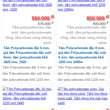
thông minh, Báo giá tấm lợp thông
minh polycarbonat rỗng ruột
đ
đ
550.000
850.000
đ
đ
575.000
900.000
Tấm polycarbonate đặc
Tấm polycarbonate đặc
ruột, tấm polycarbonate
ruột, tấm polycarbonate
rỗng, tấm nhựa sáng thông
rỗng, tấm nhựa sáng thông
minh
minh
Tấm Polycarbonate đặc 6 mm,
Tấm Polycarbonate đặc 8 mm,
giá tấm Polycarbonate đặc ruột
giá tấm Polycarbonate đặc ruột
6mm, tấm polycarbonate khổ
8 mm, tấm polycarbonate khổ
1820 mm, 1520
1220 mm 2440m
Tấm Polycarbonate đặc 6 mm, giá
Tấm Polycarbonate đặc 8 mm, giá
tấm Polycarbonate đặc ruột 6mm,
tấm Polycarbonate đặc ruột 8mm,
tấm polycarbonate khổ 1220 mm,
tấm polycarbonate khổ 1220 mm
1520 mm, 1820 mm, 2100 mm,
2440mm, Polycarbonate màu trắng
-15%
-7%
Cuôn dài 20m
trong 8mm, nhựa kính
Polycarbonate