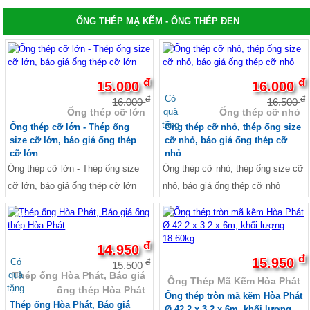
Thép tấm mạ kẽm
ỐNG THÉP MẠ KẼM - ỐNG THÉP ĐEN
Thép tấm Trung Quốc
Thép tấm chống trượt, tấm gân
Thép tấm ss400
-6%
-3%
Cắt bản mã theo yêu cầu
Co - Tê - Mặt bích - Van
đ
đ
15.000
16.000
Co thép
Có
đ
đ
16.000
16.500
Tê thép
quà
Ống thép cỡ lớn
Ống thép cỡ nhỏ
Van thép
tặng
Ống thép cỡ lớn - Thép ống
Ống thép cỡ nhỏ, thép ống size
Mặt bích thép
size cỡ lớn, báo giá ống thép
cỡ nhỏ, báo giá ống thép cỡ
Sắt xây dựng, thép xây dựng, sắt thép xây
cỡ lớn
nhỏ
dựng
Ống thép cỡ lớn - Thép ống size
Ống thép cỡ nhỏ, thép ống size cỡ
Sắt - Thép Hòa Phát
Sắt - Thép Việt Ý
cỡ lớn, báo giá ống thép cỡ lớn
nhỏ, báo giá ống thép cỡ nhỏ
Sắt - Thép Miền Nam
Sắt - Thép Việt Nhật
-4%
Sắt - Thép Pomina
Sắt xây dựng giá rẻ
đ
14.950
Thép xây dựng giá rẻ
đ
15.950
Có
Ván ép phủ phim Tekcom giá rẻ
đ
15.500
quà
Thép ống Hòa Phát, Báo giá
Giá ván cốp pha phủ phim tekcom
Ống Thép Mã Kẽm Hòa Phát
tặng
Thép hình, thép chữ I, thép hình H, thép V,
ống thép Hòa Phát
Ống thép tròn mã kẽm Hòa Phát
thép hình U, thép La
Thép ống Hòa Phát, Báo giá
Ø 42.2 x 3.2 x 6m, khối lượng