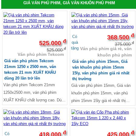
GIÁ VÁN PHỦ PHIM, GIÁ VÁN KHUÔN PHỦ PHIM
Vật tư quảng cáo Mica, Alu, Tấm Format,
formex, Poly
Alu , Nhôm Alu, Bảng giá tấm alu
-0%
-2%
Ống thép đúc, ống hàn
Ống thép đúc Hòa Phát
Bảng giá ống thép hàn
đ
368.500
Có
Giá ống thép đúc Trung Quốc
đ
525.000
quà
đ
375.000
Ống thép đúc tại TPHCM
tặng
Ván phủ phim giá rẻ, ván
đ
525.000
Thép tròn đặc - Thép vuông đặc
Ván phủ phim Tekcom
khuôn phủ phim
Thép Hòa Phát
Giá ván phủ phim Tekcom
Giá ván phủ phim 15mm, Giá
Thép Hoa Sen
21mm 1250 x 2500 mm, ván
ván khuôn phủ phim 15mm
Thép An Khánh
tekcom 21 mm XUẤT KHẨU
15ly, ván phủ phim giá rẻ nhất
Thép Dana Ý
dùng 20 lần trở lên
thị trường
Thép VSC - POSCO
Ván phủ phim Tekcom 21mm
Thép POMINA
Giá ván phủ phim 15mm, Giá ván
Thép TISCO
1250x2500 mm, ván phủ phim
khuôn phủ phim 15mm, ván phủ
Thép Việt Nhật
XUẤT KHẨU chất lượng cao. Dùng
phim 15mm 15ly giá rẻ nhất thị
Thép Việt Mỹ
20 lần trở lên nguyên tấm
trường. Kích thước Dài 1220mm x
Thép Việt Đức
Thép Việt Sing
-0%
-3%
Rộng 2440mm. Ruột gỗ AA: Keo,
Thép Việt Úc
cao su, bạch đàn... Lực ép: 155
Thép Việt Ý
tấn/m3, Keo chống thấm nước
Thép ống mạ kẽm nhúng nóng
đ
đ
418.000
425.000
Có