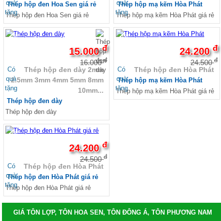
quà
quà
Thép hộp đen Hoa Sen giá rẻ
Thép hộp mạ kẽm Hòa Phát
Sale Tôn nhựa sáng composite
tặng
tặng
Thép hộp đen Hoa Sen giá rẻ
Thép hộp mạ kẽm Hòa Phát giá rẻ
Sale Tôn nhựa PVC
Tấm polycarbonate, Tấm nhựa sáng thông
minh
-6%
-1%
Tấm polycarbonate rỗng ruột, tấm nhựa sáng
đ
đ
15.000
24.200
thông minh
đ
đ
16.000
24.500
Tấm polycarbonate đặc ruột, tấm
Có
Có
Thép hộp đen dày 2mm
Thép hộp đen Hòa Phát
polycarbonate rỗng, tấm nhựa sáng thông
quà
quà
2.5mm 3mm 4mm 5mm 8mm
Thép hộp mạ kẽm Hòa Phát
minh
tặng
tặng
10mm...
Tấm polycarbonate Hàn Quốc
Thép hộp mạ kẽm Hòa Phát giá rẻ
Tấm polycarbonate Ấn Độ EU
Thép hộp đen dày
Tấm polycarbonate Indonesia
Thép hộp đen dày
Tấm polycarbonate hàng Đức
Tấm polycarbonate Malaysia
-1%
Tấm nhựa poly lấy sáng màu trà 3mm 4mm
đ
24.200
5mm 6mm
Giá tấm xi măng cemboard Thái Lan
đ
24.500
Báo giá thi công tấm Cemboard TPHCM zalo
Có
Thép hộp đen Hòa Phát
0913685879
quà
Thép hộp đen Hòa Phát giá rẻ
Giá tấm xi măng Cemboard Duraflex 1m22*
tặng
Thép hộp đen Hòa Phát giá rẻ
2m44, 1m* 2m
Tấm cemboard Việt Nam
Tấm cemboard duraflex - Tấm Cemboard Vĩnh
GIÁ TÔN LỢP, TÔN HOA SEN, TÔN ĐÔNG Á, TÔN PHƯƠNG NAM