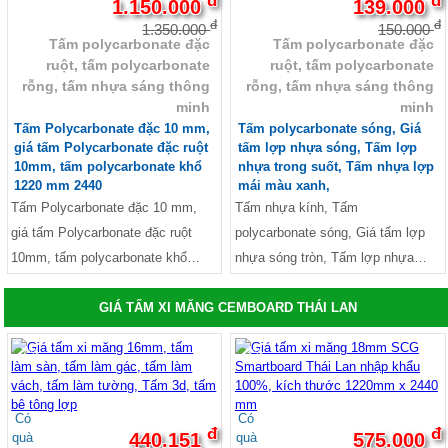
đ
đ
1.150.000
139.000
đ
đ
1.350.000
150.000
Tấm polycarbonate đặc
Tấm polycarbonate đặc
ruột, tấm polycarbonate
ruột, tấm polycarbonate
rỗng, tấm nhựa sáng thông
rỗng, tấm nhựa sáng thông
minh
minh
Tấm Polycarbonate đặc 10 mm,
Tấm polycarbonate sóng, Giá
giá tấm Polycarbonate đặc ruột
tấm lợp nhựa sóng, Tấm lợp
10mm, tấm polycarbonate khổ
nhựa trong suốt, Tấm nhựa lợp
1220 mm 2440
mái màu xanh,
Tấm Polycarbonate đặc 10 mm,
Tấm nhựa kính, Tấm
giá tấm Polycarbonate đặc ruột
polycarbonate sóng, Giá tấm lợp
10mm, tấm polycarbonate khổ
nhựa sóng tròn, Tấm lợp nhựa
1220 mm 2440mm, Polycarbonate
sóng vuông, Nhựa bóng kính 11
màu trắng trong 10mm, nhựa kính
sóng, Giá tấm lợp nhựa sóng, Tấm
GIÁ TẤM XI MĂNG CEMBOARD THÁI LAN
Polycarbonate
lợp nhựa trong suốt, Tấm nhựa lợp
-7%
-3%
mái màu xanh
Có
Có
đ
đ
440.151
575.000
quà
quà