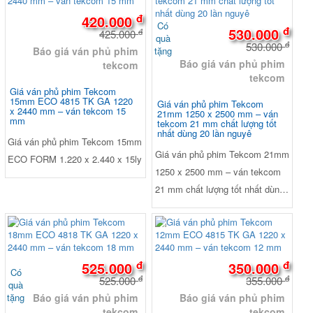
đ
420.000
Có
đ
530.000
đ
425.000
quà
đ
530.000
tặng
Báo giá ván phủ phim
Báo giá ván phủ phim
tekcom
tekcom
Giá ván phủ phim Tekcom
15mm ECO 4815 TK GA 1220
Giá ván phủ phim Tekcom
x 2440 mm – ván tekcom 15
21mm 1250 x 2500 mm – ván
mm
tekcom 21 mm chất lượng tốt
nhất dùng 20 lần nguyê
Giá ván phủ phim Tekcom 15mm
Giá ván phủ phim Tekcom 21mm
ECO FORM 1.220 x 2.440 x 15ly
1250 x 2500 mm – ván tekcom
21 mm chất lượng tốt nhất dùng
20 lần nguyên tấm
-0%
-1%
đ
đ
525.000
350.000
Có
đ
đ
525.000
355.000
quà
tặng
Báo giá ván phủ phim
Báo giá ván phủ phim
tekcom
tekcom