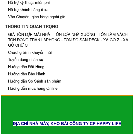
Hỗ trợ kỹ thuật miễn phí
Hỗ trợ khách hàng ở xa
Vận Chuyển, giao hàng ngoài giờ
THÔNG TIN QUAN TRỌNG
GIÁ TÔN LỢP MÁI NHÀ - TÔN LỢP NHÀ XƯỞNG - TÔN LÀM VÁCH -
TÔN ĐÓNG TRẦN LAPHONG - TÔN ĐỔ SÀN DECK - XÀ GỒ Z - XÀ
GỒ CHỮ C
Chương trình khuyến mãi
Tuyển dụng nhân sự
Hướng dẫn Đặt Hàng
Hướng dẫn Bảo Hành
Hướng dẫn So Sánh sản phẩm
Hướng dẫn mua hàng Online
ĐỊA CHỈ NHÀ MÁY, KHO BÃI CÔNG TY CP HAPPY LIFE