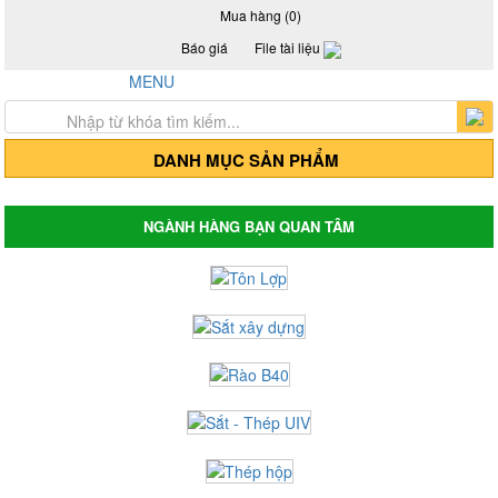
Mua hàng (0)
Báo giá
File tài liệu
Hotline: 0917 24 55 99
MENU
Trang chủ
Giới thiệu
Sản Phẩm
DANH MỤC SẢN PHẨM
Thép hộp mạ kẽm - Thép hộp đen
Thép hộp mã kẽm
Thép hộp đen
NGÀNH HÀNG BẠN QUAN TÂM
Thép hộp mã kẽm Hòa Phát
Thép hộp đen Hòa Phát
Thép hộp mã kẽm Hoa Sen
Thép hộp Hoa Sen
Giá tôn lợp, tôn Hoa Sen, tôn Đông Á, tôn
Phương Nam
Tôn mạ màu Trung Quốc
Tôn mạ màu Phương Nam
Tôn mạ màu Đông Á
Tôn lợp Hòa Phát
Tôn lợp Hoa Sen
Tôn chống nóng - Tôn cách nhiệt