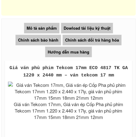
Tấm nhựa poly lấy sáng màu trà 3mm
4mm 5mm 6mm
Giá tấm xi măng cemboard Thái Lan
Báo giá thi công tấm Cemboard TPHCM
zalo 0913685879
Mô tả sản phẩm
Dowload tài liệu kỹ thuật
Giá tấm xi măng Cemboard Duraflex
1m22* 2m44, 1m* 2m
Chính sách bảo hành
Chính sách đổi trả hàng hóa
Tấm cemboard Việt Nam
Tấm cemboard duraflex - Tấm
Hướng dẫn mua hàng
Cemboard Vĩnh Tường
Giá tấm xi măng Thái Lan SCG nhập
100%
Giá ván phủ phim Tekcom 17mm ECO 4817 TK GA
Sale Tấm cemboard Thái Lan SCG
1220 x 2440 mm – ván tekcom 17 mm
Sale Tấm cemboard Thái Lan Dura
Sale Tấm cemboard Việt Nam
Ván Coppha, Giá ván ép Cốp Pha
Giá ván copha đỏ 4m, Ván cốp pha đen
Giá ván Tekcom 17mm, Giá ván ép Cốp Pha phủ phim
4m giá rẻ, Ván cốp pha vàng
Ván coppha đỏ 4m, Giá ván copha đỏ
Tekcom 17mm 1.220 x 2.440 x 17ly, giá ván phủ phim
2021 2022, Ván cốp pha giá rẻ
17mm 15mm 18mm 21mm 12mm
Ván coppha đen 4m, Bảng báo giá ván
copha đen, Ván cốp pha giá rẻ
Ván coppha màu vàng 4 m, Bảng báo giá