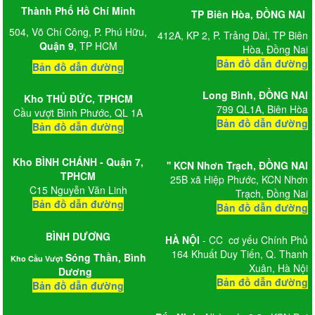
Thành Phố Hồ Chí Minh
TP Biên Hòa, ĐỒNG NAI
504, Võ Chí Công, P. Phú Hữu,
412A, KP 2, P. Trảng Dài, TP Biên
Quận 9
, TP HCM
Hòa, Đồng Nai
Bản đồ dẫn đường
Bản đồ dẫn đường
Long Bình,
ĐỒNG NAI
Kho
THỦ ĐỨC, TPHCM
799 QL1A, Biên Hòa
Cầu vượt Bình Phước, QL 1A
Bản đồ dẫn đường
Bản đồ dẫn đường
Kho BÌNH CHÁNH - Quận 7,
'' KCN Nhơn Trạch
, ĐỒNG NAI
TPHCM
25B xã Hiệp Phước, KCN Nhơn
C15 Nguyễn Văn Linh
Trạch, Đồng Nai
Bản đồ dẫn đường
Bản đồ dẫn đường
BÌNH DƯƠNG
HÀ NỘI
- CC cơ yếu Chính Phủ
164 Khuất Duy Tiến, Q. Thanh
Sóng Thần, Bình
Kho Cầu Vượt
Xuân, Hà Nội
Dương
Bản đồ dẫn đường
Bản đồ dẫn đường