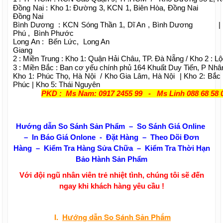
Đồng Nai : Kho 1: Đường 3, KCN 1, Biên Hòa, Đồng Na
Đồng Nai
Bình Dương : KCN Sóng Thần 1, Dĩ An , Bình Dương
Phú , Bình Phước
Long An : Bến Lức, Long An | Kiên G
Giang
2 : Miền Trung : Kho 1: Quận Hải Châu, TP. Đà Nẵng / Kho 2 : L
3 : Miền Bắc : Ban cơ yếu chính phủ 164 Khuất Duy Tiến, P Nhâ
Kho 1: Phúc Thọ, Hà Nội / Kho Gia Lâm, Hà Nội | Kho 2: Bắc 
Phúc | Kho 5: Thái Nguyên
PKD : Ms Nam: 0917 2455 99 - Ms Linh 088 68 58 
Hướng dẫn So Sánh Sản Phẩm – So Sánh Giá Online
– In Báo Giá Onlone - Đặt Hàng – Theo Dõi Đơn
Hàng – Kiểm Tra Hàng Sửa Chữa – Kiểm Tra Thời Hạn
Bảo Hành Sản Phẩm
Với đội ngũ nhân viên trẻ nhiệt tình, chúng tôi sẽ đến
ngay khi khách hàng yêu cầu !
I.
Hướng dẫn
So Sánh Sản Phẩm