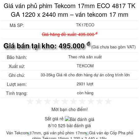
Giá ván phủ phim Tekcom 17mm ECO 4817 TK
Ván phủ phim giá rẻ, ván khuôn phủ phim
Bảng giá ván phủ phim
GA 1220 x 2440 mm – ván tekcom 17 mm
Ván phủ phim Tekcom
Sale Ván phủ phim Tekcom
TK17ECO
Mã SP:
Ván phủ phim Hòa Phát
đ
Giá hãng đề xuất: 495.000
Sale Ván ép phủ phim
Sale Ván ép phủ phim giá rẻ
đ
Giá bán tại kho: 495.000
(Giá chưa bao gồm VAT)
Sale Ván Hòa Phát
Gỗ ghép thanh, Ván gỗ ghép thanh
Theo nhà sản xuất
Bảo hành:
Gỗ ghép thông giá rẻ, gỗ thông ghép
TEKCOM
Xuất xứ:
công nghiệp
Gỗ ghép thanh tràm, Báo giá gỗ ghép
33-35kg Giá rẻ cho đơn hàng dự án công trình lớn
Ghi chú:
tràm
2931 lượt
Lượt xem:
Gỗ ghép cao su, Gỗ ghép phủ keo bóng
Tôn nhựa sáng, Tôn nhựa lấy sáng
còn hàng
Tình trạng:
Composite
Tôn nhựa sáng sóng Seamlock Seam-
Mời bạn cho điểm!
lock Seam lock
Tôn Cliplock - TÔN KLIPLOCK HD 945 -
Sắt giá rẻ
960 2 sóng 3 sóng 4 sóng Sx theo yêu
8
/
10
525
bài đánh giá
cầu
Ván Tekcom 17mm, giá ván phủ phim 17mm, Giá ván ép Cốp Pha phủ
Tôn nhựa Klip Lock HD 960 mm
phim Tekcom 15mm 1.220 x 2.440 x 15ly