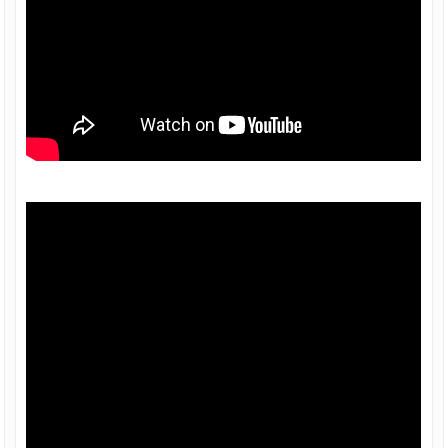
TÔN SÀN DECK, TÔN ĐỔ SÀN BÊ TÔNG
TÔN ĐỔ SÀN DECK 1.5 mm 1.5 ly, TÔN
SÀN DECK, TÔN ĐỔ SÀN BÊ TÔNG
TÔN ĐỔ SÀN DECK 0.58 mm 6mm, TÔN
SÀN DECK, TÔN ĐỔ SÀN BÊ TÔNG
TÔN ĐỔ SÀN DECK 0.5 mm, TÔN SÀN
DECK, TÔN ĐỔ SÀN BÊ TÔNG
Tin tức
Liên hệ
Chiết khấu bán hàng
Báo giá
File tài liệu