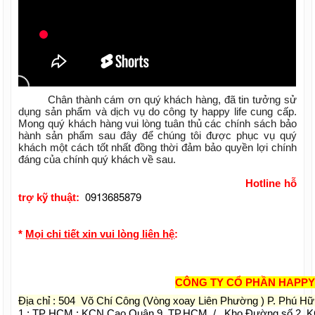
Chân thành cám ơn quý khách hàng, đã tin tưởng sử
dụng sản phẩm và dịch vụ do công ty happy life cung cấp.
Mong quý khách hàng vui lòng tuân thủ các chính sách bảo
hành sản phẩm sau đây để chúng tôi được phục vụ quý
khách một cách tốt nhất đồng thời đảm bảo quyền lợi chính
đáng của chính quý khách về sau.
Hotline hỗ
0913685879
trợ kỹ thuật:
*
Mọi chi tiết xin vui lòng liên hệ
:
CÔNG TY CỔ PHẦN HAPPY
Địa chỉ : 504 Võ Chí Công (Vòng xoay Liên Phường ) P. Phú H
1 : TP HCM : KCN Cao Quận 9, TP.HCM / Kho Đường số 2, 