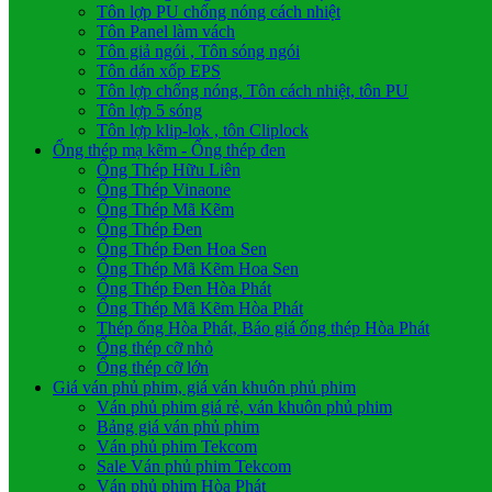
Tôn lợp PU chống nóng cách nhiệt
Tôn Panel làm vách
Tôn giả ngói , Tôn sóng ngói
Tôn dán xốp EPS
Tôn lợp chống nóng, Tôn cách nhiệt, tôn PU
Tôn lợp 5 sóng
Tôn lợp klip-lok , tôn Cliplock
Ống thép mạ kẽm - Ống thép đen
Ống Thép Hữu Liên
Ống Thép Vinaone
Ống Thép Mã Kẽm
Ống Thép Đen
Ống Thép Đen Hoa Sen
Ống Thép Mã Kẽm Hoa Sen
Ống Thép Đen Hòa Phát
Ống Thép Mã Kẽm Hòa Phát
Thép ống Hòa Phát, Báo giá ống thép Hòa Phát
Ống thép cỡ nhỏ
Ống thép cỡ lớn
Giá ván phủ phim, giá ván khuôn phủ phim
Ván phủ phim giá rẻ, ván khuôn phủ phim
Bảng giá ván phủ phim
Ván phủ phim Tekcom
Sale Ván phủ phim Tekcom
Ván phủ phim Hòa Phát