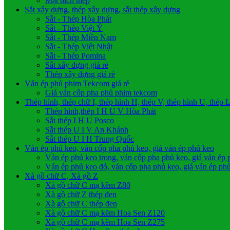
Mặt bích thép
Sắt xây dựng, thép xây dựng, sắt thép xây dựng
Sắt - Thép Hòa Phát
Sắt - Thép Việt Ý
Sắt - Thép Miền Nam
Sắt - Thép Việt Nhật
Sắt - Thép Pomina
Sắt xây dựng giá rẻ
Thép xây dựng giá rẻ
Ván ép phủ phim Tekcom giá rẻ
Giá ván cốp pha phủ phim tekcom
Thép hình, thép chữ I, thép hình H, thép V, thép hình U, thép 
Thép hình,thép I H U V Hòa Phát
Sắt thép I H U Posco
Sắt thép U I V An Khánh
Sắt thép U I H Trung Quốc
Ván ép phủ keo, ván cốp pha phủ keo, giá ván ép phủ keo
Ván ép phủ keo trong, ván cốp pha phủ keo, giá ván ép 
Ván ép phủ keo đỏ, ván cốp pha phủ keo, giá ván ép ph
Xà gồ chữ C, Xà gồ Z
Xà gồ chữ C mạ kẽm Z80
Xà gồ chữ Z thép đen
Xà gồ chữ C thép đen
Xà gồ chữ C mạ kẽm Hoa Sen Z120
Xà gồ chữ C mạ kẽm Hoa Sen Z275