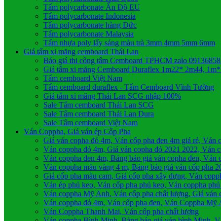
Tấm polycarbonate Ấn Độ EU
Tấm polycarbonate Indonesia
Tấm polycarbonate hàng Đức
Tấm polycarbonate Malaysia
Tấm nhựa poly lấy sáng màu trà 3mm 4mm 5mm 6mm
Giá tấm xi măng cemboard Thái Lan
Báo giá thi công tấm Cemboard TPHCM zalo 0913685
Giá tấm xi măng Cemboard Duraflex 1m22* 2m44, 1m
Tấm cemboard Việt Nam
Tấm cemboard duraflex - Tấm Cemboard Vĩnh Tường
Giá tấm xi măng Thái Lan SCG nhập 100%
Sale Tấm cemboard Thái Lan SCG
Sale Tấm cemboard Thái Lan Dura
Sale Tấm cemboard Việt Nam
Ván Coppha, Giá ván ép Cốp Pha
Giá ván copha đỏ 4m, Ván cốp pha đen 4m giá rẻ, Ván 
Ván coppha đỏ 4m, Giá ván copha đỏ 2021 2022, Ván cố
Ván coppha đen 4m, Bảng báo giá ván copha đen, Ván c
Ván coppha màu vàng 4 m, Bảng báo giá ván cốp pha 2
Giá cốp pha màu cam, Giá cốp pha xây dựng, Ván cop
Ván ép phủ keo, Ván cốp pha phủ keo, Ván coppha phủ
Ván coppha Mỹ Anh, Ván cốp pha chất lượng, Giá ván
Ván coppha đỏ 4m, Ván cốp pha đen, Ván Coppha Mỹ 
Ván Coppha Thanh Mai, Ván cốp pha chất lượng
Ván coppha Bình Minh, Bảng báo giá ván bình Minh, V