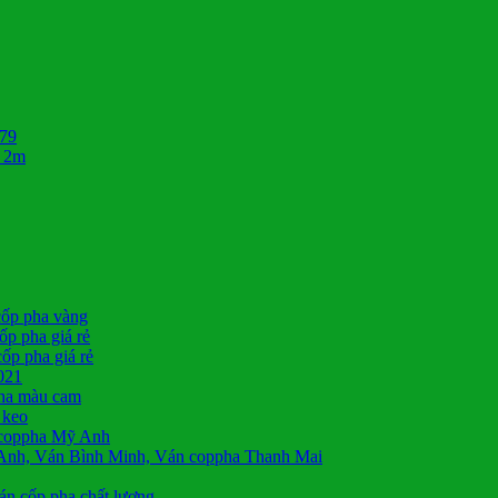
879
* 2m
cốp pha vàng
p pha giá rẻ
ốp pha giá rẻ
021
pha màu cam
 keo
 coppha Mỹ Anh
Anh, Ván Bình Minh, Ván coppha Thanh Mai
án cốp pha chất lượng