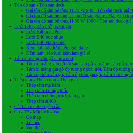
Tôn đổ sàn - Tôn sàn deck
Giá tôn đổ sàn bê tông H 75 W 900 - Tôn sàn deck giá 
Giá tôn đổ sàn be tông - Tôn đổ sàn giá rẻ - Bảng giá tô
Giá tôn đổ sàn bê tông H 50 W 1000 - Tôn sàn deck giá
Lưới B40 , Rào lưới, Kẽm gai
Lưới B40 mạ kẽm
Lưới B40 bọc nhựa
Lưới B40 Nam Định
Kẽm gai , rào lưới kẽm gai giá rẻ
Kẽm lam , rào lưới kẽm lam giá rẻ
Tấm xi măng vân gỗ Conwood
Tấm xi măng vân gỗ lót sàn, sàn gỗ xi măng, sàn gỗ xi 
Tấm xi măng giả gỗ ốp tường ngoài trời, Tấm ốp tường gi
Tấm ốp trần vân gỗ, Tấm ốp trần giả gỗ, Tấm xi măng ốp
Thép tấm - Thép cuộn - Thép gân
Thép tấm mạ kẽm
Thép tấm Trung Quốc
Thép tấm chống trượt, tấm gân
Thép tấm ss400
Cắt bản mã theo yêu cầu
Co - Tê - Mặt bích - Van
Co thép
Tê thép
Van thép