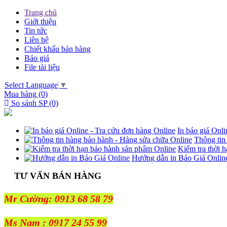
Trang chủ
Giới thiệu
Tin tức
Liên hệ
Chiết khấu bán hàng
Báo giá
File tài liệu
Select Language
▼
Mua hàng (0)
So sánh SP (0)
In báo giá Onl
Thông tin
Kiểm tra thời 
Hướng dẫn in Báo Giá Onlin
TƯ VẤN BÁN HÀNG
Mr Cường: 0913 68 58 79
Ms Nam : 0917 24 55 99