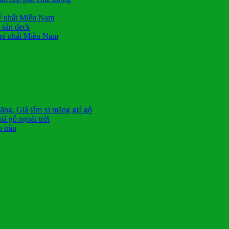
rẻ nhất Miền Nam
n sàn deck
 rẻ nhất Miền Nam
măng, Giá tấm xi măng giả gỗ
ả gỗ ngoài trời
 trần