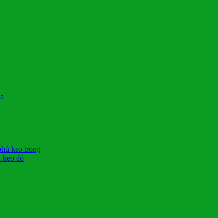
La
phủ keo trong
ủ keo đỏ