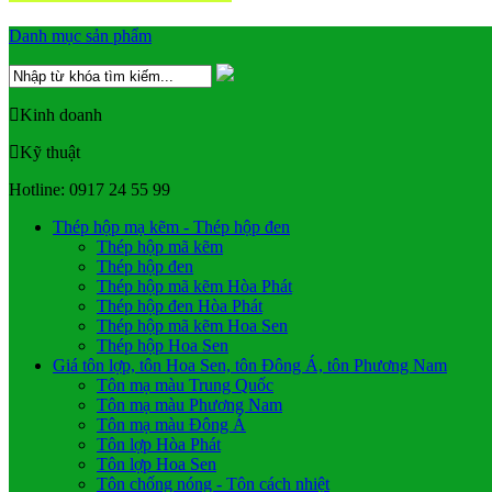
Danh mục sản phẩm
Kinh doanh
Kỹ thuật
Hotline: 0917 24 55 99
Thép hộp mạ kẽm - Thép hộp đen
Thép hộp mã kẽm
Thép hộp đen
Thép hộp mã kẽm Hòa Phát
Thép hộp đen Hòa Phát
Thép hộp mã kẽm Hoa Sen
Thép hộp Hoa Sen
Giá tôn lợp, tôn Hoa Sen, tôn Đông Á, tôn Phương Nam
Tôn mạ màu Trung Quốc
Tôn mạ màu Phương Nam
Tôn mạ màu Đông Á
Tôn lợp Hòa Phát
Tôn lợp Hoa Sen
Tôn chống nóng - Tôn cách nhiệt