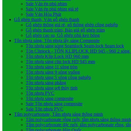
Sale Ván ép phủ phim
Sale Ván ép phủ phim giá rẻ
Sale Ván Hòa Phát
Gỗ ghép thanh, Ván gỗ ghép thanh
Gỗ ghép thông giá rẻ, gỗ thông ghép công nghiệp
Gỗ ghép thanh tràm, Báo giá gỗ ghép tràm
Gỗ ghép cao su, Gỗ ghép phủ keo bóng
Tôn nhựa sáng, Tôn nhựa lấy sáng Composite
Tôn nhựa sáng sóng Seamlock Seam-lock Seam lock
Tôn Cliplock - TÔN KLIPLOCK HD 945 - 960 2 sóng 3 
Tôn nhựa Klip Lock HD 960 mm
Tôn nhựa sáng clip lock HD 945 mm
Tôn nhựa sáng 11 sóng tròn
Tôn nhựa sáng 9 sóng vuông
Tôn nhựa sáng 5 sóng công nghiệp
Tôn nhựa sáng phẳng
Tôn nhựa sáng sợi thủy tinh
Tôn nhựa PVC
Tôn nhựa sáng composite
Sale Tôn nhựa sáng composite
Sale Tôn nhựa PVC
Tấm polycarbonate, Tấm nhựa sáng thông minh
Tấm polycarbonate rỗng ruột, tấm nhựa sáng thông minh
Tấm polycarbonate đặc ruột, tấm polycarbonate rỗng, t
Tấm polycarbonate Hàn Quốc