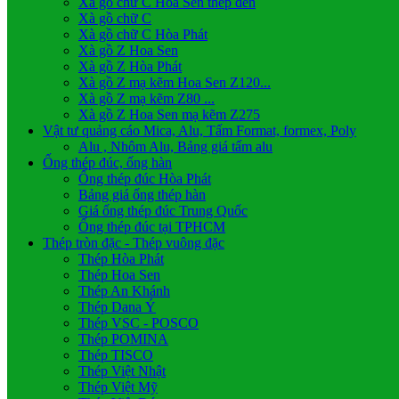
Xà gồ chữ C Hoa Sen thép đen
Xà gồ chữ C
Xà gồ chữ C Hòa Phát
Xà gồ Z Hoa Sen
Xà gồ Z Hòa Phát
Xà gồ Z mạ kẽm Hoa Sen Z120...
Xà gồ Z mạ kẽm Z80 ...
Xà gồ Z Hoa Sen mạ kẽm Z275
Vật tư quảng cáo Mica, Alu, Tấm Format, formex, Poly
Alu , Nhôm Alu, Bảng giá tấm alu
Ống thép đúc, ống hàn
Ống thép đúc Hòa Phát
Bảng giá ống thép hàn
Giá ống thép đúc Trung Quốc
Ống thép đúc tại TPHCM
Thép tròn đặc - Thép vuông đặc
Thép Hòa Phát
Thép Hoa Sen
Thép An Khánh
Thép Dana Ý
Thép VSC - POSCO
Thép POMINA
Thép TISCO
Thép Việt Nhật
Thép Việt Mỹ