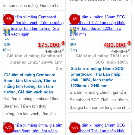
lót sàn nhà xi măng, Giá tấm be
tấm Cemboard ở TPHCM,Giá tấm
tông nhẹ lót sàn, Bảng giá tấm xi
Cemboard tại Tphcm, Báo giá tấm
-5%
-4%
măng lót sàn, Tấm lót sàn gác
sàn be tông siêu nhẹ, giá tấm xi
lửng, giá tấm cemboard thái lan,
măng nhẹ, Tấm lót sàn chịu lực,
Tấm xi măng làm tường, Giá tấm
Tấm lót sàn nhà xi măng, giá tấm
Có
Có
đ
đ
xi măng ốp tường, Báo giá tấm
175.000
480.000
quà
quà
xi măng thái lan, Tấm bê tông nhẹ
tặng
tặng
đ
đ
Cemboard làm vách ngăn, Giá
185.000
498.000
ngoài trời, Bảng Báo Giá Tấm Xi
Giá tấm xi măng Cemboard
Giá tấm xi măng Thái Lan
tấm xi măng làm vách ngăn, Giá
Măng 2021, SCG,
Duraflex 1m22* 2m44, 1m*
SCG nhập 100%
tấm làm vách, Báo giá tấm
2m
Giá tấm xi măng 16mm SCG
Duraflex Vĩnh Tường, Mua tấm
Smartboard Thái Lan nhập
Giá tấm xi măng Cemboard
khẩu 100%, kích thước
6mm, tấm làm vách, Tấm xi
Cemboard ở TPHCM, Trọng
1220mm x 2440 mm
măng làm tường, tấm làm
lượng tấm Cemboard Thái Lan,
tường, Giá tấm vách ngăn
Giá tấm xi măng 16mm, giá tấm
giá tấm xi măng smartboard, Giá
Giá tấm xi măng cemboard 6mm
Smartboard SCG Thái Lan 16mm,
tấm xi măng cemboard, Tấm bê
Duraflex, Tấm vách thay
Báo giá tấm sàn be tông siêu nhẹ,
tông nhẹ giá bao nhiêu, Báo giá
tường,tấm làm vách, tấm làm
giá tấm xi măng nhẹ, Tấm bê tông
tấm sàn be tông siêu nhẹ, Báo giá
tường, Giá tấm vách ngăn ngoài
nhẹ ngoài trời, Tấm lót sàn chịu
tấm Duraflex, Tấm bê tông nhẹ
-6%
-6%
trời, Giá tấm vách ngăn 3d, Tấm
lực, Tấm lót sàn nhà xi măng, Giá
ngoài trời