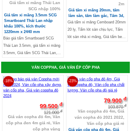
Giá tấm xi măng Thái Lan
2m
măng làm tường, tấm Cemboard
giá tấm sàn be tông siêu nhẹ, giá
SCG nhập 100%
Giá tấm xi măng 20mm, tấm
làm vách ngăn,Báo giá tấm
tấm xi măng nhẹ, Báo giá thi công
Giá tấm xi măng 3.5mm SCG
làm sàn, tấm làm gác, Tấm 3d,
Duraflex Vĩnh Tường, Báo giá thi
Smartboard Thái Lan nhập
tấm Cemboard TPHCM, Mua tấm
Giá tấm xi măng Cemboard 20mm
khẩu 100%, kích thước
công tấm Cemboard TPHCM, Mua
Cemboard ở TPHCM,Giá tấm
20 ly, Tấm lót sàn chịu lực, Tấm
1220mm x 2440 mm
tấm Cemboard ở đâu, Giá tấm
Cemboard tại Tphcm,
lót sàn nhà xi măng, Giá tấm be
Báo giá tấm Smartboard SCG
Cemboard tại Tphcm, giá tấm xi
tông nhẹ lót sàn, Bảng giá tấm xi
Thái Lan 3.5mm, giá tấm xi măng
măng smartboard SCG,
măng lót sàn, Tấm lót sàn gác
3.5mm, Giá tấm SCG Thái Lan,
lửng, giá tấm cemboard thái lan,
gía tấm xi măng Thái Lan nhập
Tấm xi măng làm tường, Giá tấm
khẩu 100%, tấm xi măng 3D, tấm
VÁN COPPHA, GIÁ VÁN ÉP CỐP PHA
xi măng ốp tường, Báo giá tấm
3D, Giá tấm xi măng làm trần, Giá
Cemboard làm vách ngăn, Giá
-18%
-23%
tấm xi măng trần, Giá tấm xi
tấm xi măng làm vách ngăn, Giá
măng ốp trần, tấm xi măng làm
tấm làm vách, Báo giá tấm
trần nhà, Tấm la phòng xi măng,
đ
79.900
Duraflex Vĩnh Tường, Mua tấm
đ
Mẫu la phông Prima, tấm làm
99.500
đ
103.870
Cemboard ở TPHCM, Trọng
Ván coppha đỏ 4m, Giá
vách, Tấm vách thay tường, Mẫu
đ
121.000
Giá ván copha đỏ 4m, Ván
lượng tấm Cemboard Thái Lan,
ván copha đỏ 2021 2022,
la phông Prima, giá tấm cemboard
cốp pha đen 4m giá rẻ, Ván
Ván cốp pha giá rẻ
giá tấm xi măng smartboard, Giá
thái lan, tam ván xi măng, Tấm xi
cốp pha vàng
Giá ván cốp pha đỏ 4m, Giá