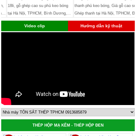
18li, gỗ ghép cao su phủ keo bóng
thanh phủ keo bóng, Giá gỗ cao su
tại Hà Nội, TPHCM, Bình Dương,
Ghép thanh tại Hà Nội, TPHCM, Đà
Đà Nẵng, Bình Định, Vũng Tàu,
Nẵng, Hải Phòng, Nam Định, Quảng
Video clip
Hướng dẫn kỹ thuật
Thanh Hóa, Thái Bình, Nam Định,
Ninh. Nhà máy có xe giao hàng tận
Hải Phòng, Quàng Ninh.
nơi 24/7
THÉP HỘP MẠ KẼM - THÉP HỘP ĐEN