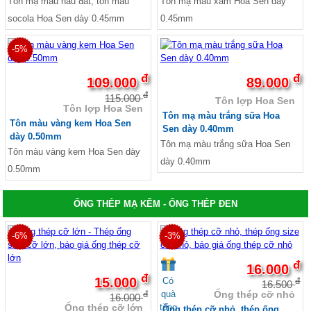
Tôn mạ màu nâu đất, tôn màu
Tôn mạ màu xám Hoa Sen dày
socola Hoa Sen dày 0.45mm
0.45mm
-5%
đ
đ
109.000
89.000
đ
115.000
Tôn lợp Hoa Sen
Tôn lợp Hoa Sen
Tôn mạ màu trắng sữa Hoa
Tôn màu vàng kem Hoa Sen
Sen dày 0.40mm
dày 0.50mm
Tôn mạ màu trắng sữa Hoa Sen
Tôn màu vàng kem Hoa Sen dày
dày 0.40mm
0.50mm
ỐNG THÉP MẠ KẼM - ỐNG THÉP ĐEN
-6%
-3%
đ
16.000
đ
15.000
Có
đ
16.500
quà
Ống thép cỡ nhỏ
đ
16.000
tặng
Ống thép cỡ lớn
Ống thép cỡ nhỏ, thép ống