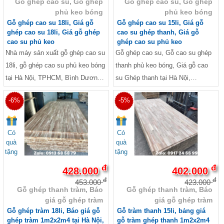
Gỗ ghép cao su, Gỗ ghép
Gỗ ghép cao su, Gỗ ghép
phủ keo bóng
phủ keo bóng
Gỗ ghép cao su 18li, Giá gỗ
Gỗ ghép cao su 15li, Giá gỗ
ghép cao su 18li, Giá gỗ ghép
cao su ghép thanh, Giá gỗ
cao su phủ keo
ghép cao su phủ keo
Nhà máy sản xuất gỗ ghép cao su
Gỗ ghép cao su, Gỗ cao su ghép
18li, gỗ ghép cao su phủ keo bóng
thanh phủ keo bóng, Giá gỗ cao
tại Hà Nội, TPHCM, Bình Dương,
su Ghép thanh tại Hà Nội,
Đà Nẵng, Bình Định, Vũng Tàu,
TPHCM, Đà Nẵng, Hải Phòng,
-6%
-5%
Thanh Hóa, Thái Bình, Nam Định,
Nam Định, Quảng Ninh. Nhà máy
Hải Phòng, Quàng Ninh.
có xe giao hàng tận nơi 24/7
Có
Có
quà
quà
tặng
tặng
đ
đ
428.000
402.000
đ
đ
453.000
423.000
Gỗ ghép thanh tràm, Báo
Gỗ ghép thanh tràm, Báo
giá gỗ ghép tràm
giá gỗ ghép tràm
Gỗ ghép tràm 18li, Báo giá gỗ
Gỗ tràm thanh 15li, bảng giá
ghép tràm 1m2x2m4 tại Hà Nội,
gỗ tràm ghép thanh 1m2x2m4