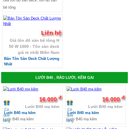
Giá tôn đổ sàn đeck, tôn đổ sàn
bê tông
Liên hệ
Giá tôn đổ sàn bê tông H
50 W 1000 - Tôn sàn deck
giá rẻ nhất Miền Nam
Bán Tôn Sàn Deck Chất Lượng
Nhất
LƯỚI B40 , RÀO LƯỚI, KẼM GAI
đ
đ
16.000
16.000
Lưới B40 mạ kẽm
Lưới B40 mạ kẽm
Có
Có
Lưới B40 mạ kẽm
Lưới B40 mạ kẽm
quà
quà
Lưới B40 mạ kẽm
Lưới B40 mạ kẽm
tặng
tặng