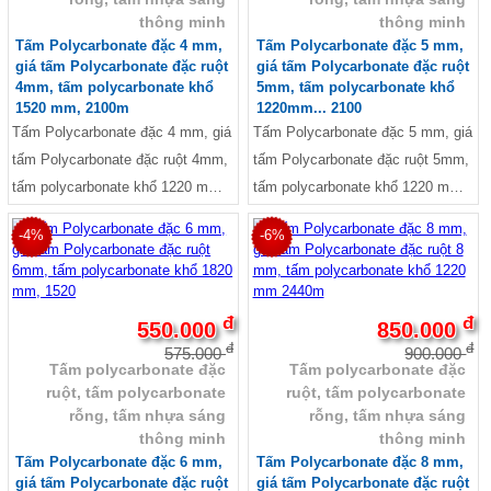
án công trình lớn yêu cầu cao về
polycarbonate rỗng ruột tại
thông minh
thông minh
chất lượng.
TPHCM, Tấm polycarbonate rỗng
Tấm Polycarbonate đặc 4 mm,
Tấm Polycarbonate đặc 5 mm,
giá tấm Polycarbonate đặc ruột
giá tấm Polycarbonate đặc ruột
dày 10mm, Tấm polycarbonate
4mm, tấm polycarbonate khổ
5mm, tấm polycarbonate khổ
rỗng dày 4mm, Tấm poly rỗng ruột
1520 mm, 2100m
1220mm... 2100
giá rẻ, polycarbonate indonesia,
Tấm Polycarbonate đặc 4 mm, giá
Tấm Polycarbonate đặc 5 mm, giá
polycarbonate malaysia, giá
tấm Polycarbonate đặc ruột 4mm,
tấm Polycarbonate đặc ruột 5mm,
polycarbonate indonesia, Giá Tấm
tấm polycarbonate khổ 1220 mm,
tấm polycarbonate khổ 1220 mm,
Polycarbonate đặc ruột Malaysia,
1520 mm, 1820 mm, 2100 mm,
1520 mm, 1820 mm, 2100 mm,
Tấm polycarbonate rỗng, tấm
-4%
-6%
Cuôn dài 20m - 50m
Cuôn dài 20m - 50m
nhựa thông minh, Báo giá tấm lợp
thông minh polycarbonat rỗng ruột
đ
đ
550.000
850.000
đ
đ
575.000
900.000
Tấm polycarbonate đặc
Tấm polycarbonate đặc
ruột, tấm polycarbonate
ruột, tấm polycarbonate
rỗng, tấm nhựa sáng
rỗng, tấm nhựa sáng
thông minh
thông minh
Tấm Polycarbonate đặc 6 mm,
Tấm Polycarbonate đặc 8 mm,
giá tấm Polycarbonate đặc ruột
giá tấm Polycarbonate đặc ruột