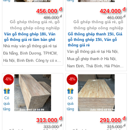
đ
đ
456.000
424.000
đ
đ
486.000
461.000
Gỗ ghép thông giá rẻ, gỗ
Gỗ ghép thông giá rẻ, gỗ
thông ghép công nghiệp
thông ghép công nghiệp
Ván gỗ thông ghép 18li, Ván
Gỗ thông ghép thanh 15li, Giá
gỗ thông giá rẻ làm bàn ghế
gỗ thông ghép 15li, Ván gỗ
thông giá rẻ
Nhà máy ván gỗ thông giá rẻ tại
Ván gỗ thông giá rẻ tại Hà Nội,
Đà Nẵng, Bình Dương, TPHCM,
Mua gỗ ghép thanh ở Hà Nội,
Hà Nội, Bình Định. Công ty có xe
Nam Định, Thái Bình, Hải Phòng,
giao hàng tận nơi và dịch vụ
Quảng Ninh, TPHCM, Bình
CSKH 24/7
-6%
-8%
Dương, Đà Nẵng,...
Có
Có
quà
quà
tặng
tặng
đ
đ
313.000
291.000
đ
đ
333.000
315.000