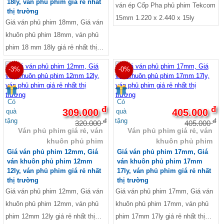
18ly, ván phủ phim giá rẻ nhất
ván ép Cốp Pha phủ phim Tekcom
thị trường
15mm 1.220 x 2.440 x 15ly
Giá ván phủ phim 18mm, Giá ván
khuôn phủ phim 18mm, ván phủ
phim 18 mm 18ly giá rẻ nhất thị
trường. Kích thước Dài 1220mm
-3%
-0%
x Rộng 2440mm. Ruột gỗ AA:
Keo, cao su, bạch đàn... Lực ép:
155 tấn/m3, Keo chống thấm
Có
Có
đ
đ
nước WBP, Melamin và Phenol.
309.000
405.000
quà
quà
tặng
tặng
đ
đ
Xử lý 4 cạnh : Sơn keo chống
320.000
405.000
Ván phủ phim giá rẻ, ván
Ván phủ phim giá rẻ, ván
thấm nước. Loại phim : Dynea
khuôn phủ phim
khuôn phủ phim
màu đen nhập khẩu Hàn Quốc,
Giá ván phủ phim 12mm, Giá
Giá ván phủ phim 17mm, Giá
Singapore và Malaysia.
ván khuôn phủ phim 12mm
ván khuôn phủ phim 17mm
12ly, ván phủ phim giá rẻ nhất
17ly, ván phủ phim giá rẻ nhất
thị trường
thị trường
Giá ván phủ phim 12mm, Giá ván
Giá ván phủ phim 17mm, Giá ván
khuôn phủ phim 12mm, ván phủ
khuôn phủ phim 17mm, ván phủ
phim 12mm 12ly giá rẻ nhất thị
phim 17mm 17ly giá rẻ nhất thị