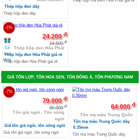
Thép hộp mạ kẽm Hòa Phát giá rẻ
Thép hộp đen dày
Thép hộp đen dày
-1%
đ
24.200
đ
24.500
Có
Thép hộp đen Hòa Phát
quà
Thép hộp đen Hòa Phát giá rẻ
tặng
Thép hộp đen Hòa Phát giá rẻ
GIÁ TÔN LỢP, TÔN HOA SEN, TÔN ĐÔNG Á, TÔN PHƯƠNG NAM
-7%
đ
79.000
đ
64.000
đ
85.000
Tôn giả ngói , Tôn sóng
Tôn mạ màu Trung Quốc
ngói
Tôn mạ màu Trung Quốc dày
Giá tôn giả ngói, tôn sóng ngói
0.35mm
Giá tôn giả ngói, tôn sóng ngói
Tôn mạ màu Trung Quốc dày