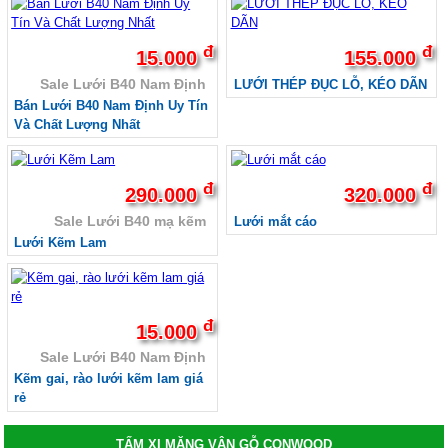
đ
đ
15.000
155.000
Sale Lưới B40 Nam Định
LƯỚI THÉP ĐỤC LỖ, KÉO DÃN
Bán Lưới B40 Nam Định Uy Tín
Và Chất Lượng Nhất
đ
đ
290.000
320.000
Sale Lưới B40 mạ kẽm
Lưới mắt cáo
Lưới Kẽm Lam
đ
15.000
Sale Lưới B40 Nam Định
Kẽm gai, rào lưới kẽm lam giá
rẻ
TẤM XI MĂNG VÂN GỖ CONWOOD