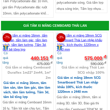
Tấm Polycarbonate đặc 10 mm,
polycarbonate sóng, Giá tấm lợp
giá tấm Polycarbonate đặc ruột
nhựa sóng tròn, Tấm lợp nhựa
10mm, tấm polycarbonate khổ
sóng vuông, Nhựa bóng kính 11
1220 mm 2440mm, Polycarbonate
sóng, Giá tấm lợp nhựa sóng,
màu trắng trong 10mm, nhựa kính
GIÁ TẤM XI MĂNG CEMBOARD THÁI LAN
Tấm lợp nhựa trong suốt, Tấm
Polycarbonate
nhựa lợp mái màu xanh
-7%
-3%
Có
Có
đ
đ
440.151
575.000
quà
quà
tặng
tặng
đ
đ
475.000
590.000
Giá tấm xi măng Cemboard
Giá tấm xi măng Thái Lan
Duraflex 1m22* 2m44, 1m*
SCG nhập 100%
2m
Giá tấm xi măng 18mm SCG
Smartboard Thái Lan nhập
Giá tấm xi măng 16mm, tấm
khẩu 100%, kích thước
làm sàn, tấm làm gác, tấm làm
1220mm x 2440 mm
vách, tấm làm tường, Tấm 3d,
tấm bê tông lợp
Giá tấm xi măng 18mm, tấm xi
Giá tấm xi măng Cemboard 16mm
măng 3D, tấm 3D, Báo giá thi
16 ly, Tấm lót sàn chịu lực, Tấm
công tấm Cemboard TPHCM, Mua