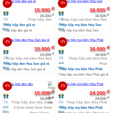
-2%
-3%
đ
đ
15.000
16.000
đ
đ
15.300
16.500
Có
Có
Thép hộp đen
Thép hộp mã kẽm Hoa Sen
quà
quà
Thép hộp đen giá rẻ
Thép hộp mạ kẽm Hoa Sen
tặng
tặng
Thép hộp đen giá rẻ
Thép hộp mạ kẽm Hoa Sen
-2%
-3%
đ
đ
15.000
16.000
đ
đ
15.300
16.500
Có
Có
Thép hộp mã kẽm Hoa Sen
Thép hộp mã kẽm Hòa
quà
quà
Phát
Thép hộp đen Hoa Sen giá rẻ
tặng
tặng
Thép hộp mạ kẽm Hòa Phát
Thép hộp đen Hoa Sen giá rẻ
Thép hộp mạ kẽm Hòa Phát giá rẻ
-6%
-1%
đ
đ
15.000
24.200
đ
đ
16.000
24.500
Có
Có
Thép hộp đen dày 2mm
Thép hộp đen Hòa Phát
quà
quà
2.5mm 3mm 4mm 5mm
Thép hộp mạ kẽm Hòa Phát
tặng
tặng
8mm 10mm...