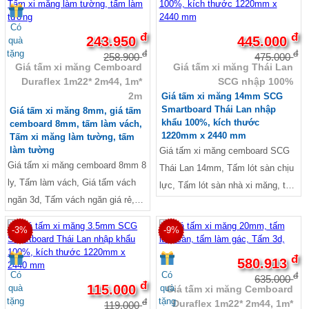
vách ngăn giá rẻ, giá tấm xi mang
tấm be tông nhẹ lót sàn, Tấm xi
làm vách, Giá tấm xi măng ốp
măng lót sàn giá bao nhiêu, Bảng
Có
đ
đ
tường, Tấm xi măng làm tường,
243.950
445.000
quà
giá tấm xi măng lót sàn, Tấm lót
tặng
đ
đ
Báo giá tấm Cemboard làm vách
258.900
475.000
sàn gác lửng, Nên làm gác lửng
Giá tấm xi măng Cemboard
Giá tấm xi măng Thái Lan
ngăn, Giá tấm xi măng làm vách
bằng vật liệu gì,
Duraflex 1m22* 2m44, 1m*
SCG nhập 100%
ngăn, Báo giá thi công vách ngăn
2m
Giá tấm xi măng 14mm SCG
tấm Cemboard
Smartboard Thái Lan nhập
Giá tấm xi măng 8mm, giá tấm
khẩu 100%, kích thước
cemboard 8mm, tấm làm vách,
1220mm x 2440 mm
Tấm xi măng làm tường, tấm
làm tường
Giá tấm xi măng cemboard SCG
Giá tấm xi măng cemboard 8mm 8
Thái Lan 14mm, Tấm lót sàn chịu
ly, Tấm làm vách, Giá tấm vách
lực, Tấm lót sàn nhà xi măng, tấm
ngăn 3d, Tấm vách ngăn giá rẻ,
bê tông nhẹ làm mái chống nóng,
Tấm vách ngăn phòng ngủ, Báo
Giá tấm be tông nhẹ lót sàn, Bảng
-3%
-9%
giá thi công vách ngăn tấm
giá tấm xi măng lót sàn, Tấm lót
Cemboard, giá tấm xi mang làm
sàn gác lửng, Nên làm gác lửng
đ
580.913
vách, Giá tấm xi măng ốp tường,
bằng vật liệu gì, Báo giá tấm
Có
Có
đ
635.000
đ
giá tấm xi măng cemboard thái
115.000
quà
quà
Giá tấm xi măng Cemboard
Smartboard SCG Thái Lan, Giá
tặng
tặng
đ
Duraflex 1m22* 2m44, 1m*
lan, giá tấm duraflex, Tấm xi
119.000
tấm SCG Thái Lan, tấm 3D, Báo