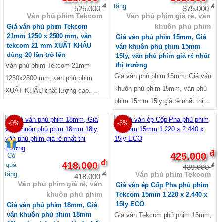
tặng
đ
đ
525.000
375.000
Ván phủ phim Tekcom
Ván phủ phim giá rẻ, ván
khuôn phủ phim
Giá ván phủ phim Tekcom
21mm 1250 x 2500 mm, ván
Giá ván phủ phim 15mm, Giá
tekcom 21 mm XUẤT KHẨU
ván khuôn phủ phim 15mm
dùng 20 lần trở lên
15ly, ván phủ phim giá rẻ nhất
thị trường
Ván phủ phim Tekcom 21mm
Giá ván phủ phim 15mm, Giá ván
1250x2500 mm, ván phủ phim
khuôn phủ phim 15mm, ván phủ
XUẤT KHẨU chất lượng cao.
phim 15mm 15ly giá rẻ nhất thị
Dùng 20 lần trở lên nguyên tấm
trường. Kích thước Dài 1220mm
-0%
-3%
x Rộng 2440mm. Ruột gỗ AA:
Keo, cao su, bạch đàn... Lực ép:
155 tấn/m3, Keo chống thấm
đ
425.000
Có
đ
nước WBP, Melamin và Phenol.
418.000
quà
đ
439.000
tặng
Ván phủ phim Tekcom
đ
Xử lý 4 cạnh : Sơn keo chống
418.000
Ván phủ phim giá rẻ, ván
Giá ván ép Cốp Pha phủ phim
thấm nước. Loại phim : Dynea
khuôn phủ phim
Tekcom 15mm 1.220 x 2.440 x
màu đen nhập khẩu Hàn Quốc,
15ly ECO
Giá ván phủ phim 18mm, Giá
Singapore và Malaysia.
ván khuôn phủ phim 18mm
Giá ván Tekcom phủ phim 15mm,