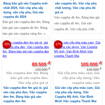
tấm xi măng cemboard, Tấm bê
măng nhẹ, Báo giá thi công tấm
Bảng báo giá ván Coppha mới
ván coppha đỏ, Ván cốp pha
tông nhẹ giá bao nhiêu, Báo giá
Cemboard TPHCM, Mua tấm
nhất 2024, Ván cốp pha xây
chất lượng, Ván cốp pha đỏ
tấm sàn be tông siêu nhẹ, Báo giá
dựng, ván cốp pha, Giá ván
giá rẻ
Cemboard ở TPHCM, giá tấm xi
coppha đỏ 2024
Ván coppha đỏ 4m, Bảng báo giá
tấm Duraflex, Tấm bê tông nhẹ
măng nhẹ, Bảng Báo Giá Tấm Xi
Báo giá ván coppha đen 4m, Bảng
ván coppha đỏ 4m, Giá ván
ngoài trời
Măng 2021, Tấm bê tông nhẹ
báo giá ván coppha đỏ 4m, Bảng
coppha đỏ, Ván cốp pha chất
ngoài trời, Kích thước tấm xi
báo giá ván coppha vàng 4m, ván
lượng, Ván cốp pha đỏ giá rẻ
măng SCG 1220mm x 2440mm -
cốp pha chất lượng, ván cốp pha
1000mm x 2000mm, Bảng Báo
-33%
-17%
giá rẻ, Giá ván cốp pha xây dựng
Giá Tấm Xi Măng 2021, SCG,
đ
đ
80.500
105.000
đ
đ
120.500
126.000
Ván coppha đen 4m, Bảng
Giá cốp pha màu cam, Giá
báo giá ván copha đen,
cốp pha xây dựng, Ván
Ván cốp pha giá rẻ
coppha màu cam
Ván coppha đen 4m giá rẻ, giá
Giá ván cốp pha màu cam, Giá
ván cốp pha đen, Ván coppha
cốp pha xây dựng, Ván
đen 4m, Bảng báo giá ván
Coppha Mỹ Anh, Ván Bình
coppha đen 4m
Minh Ván coppha Thanh Mai