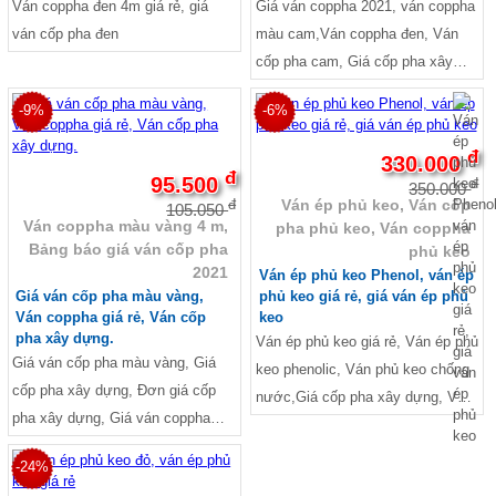
Ván coppha đen 4m giá rẻ, giá
Giá ván coppha 2021, ván coppha
ván cốp pha đen
màu cam,Ván coppha đen, Ván
cốp pha cam, Giá cốp pha xây
dựng, Bảng giá ván ép coppha,
-9%
-6%
Ván coppha Bình Minh, Ván
Thanh Mai, Ván Mỹ Anh
đ
330.000
đ
95.500
đ
350.000
Ván ép phủ keo, Ván cốp
đ
105.050
Ván coppha màu vàng 4 m,
pha phủ keo, Ván coppha
Bảng báo giá ván cốp pha
phủ keo
2021
Ván ép phủ keo Phenol, ván ép
Giá ván cốp pha màu vàng,
phủ keo giá rẻ, giá ván ép phủ
Ván coppha giá rẻ, Ván cốp
keo
pha xây dựng.
Ván ép phủ keo giá rẻ, Ván ép phủ
Giá ván cốp pha màu vàng, Giá
keo phenolic, Ván phủ keo chống
cốp pha xây dựng, Đơn giá cốp
nước,Giá cốp pha xây dựng, Ván
pha xây dựng, Giá ván coppha
cốp pha giá rẻ, Ván cốp pha xây
màu vàng 2021
dựng, Ván ép xây dựng Ván làm
-24%
gác, Ván làm sàn gác, Ván ép lót