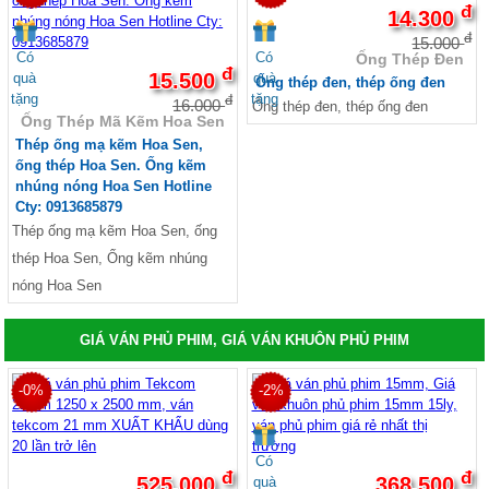
đ
14.300
đ
15.000
Có
Có
Ống Thép Đen
đ
15.500
quà
quà
Ống thép đen, thép ống đen
tặng
tặng
đ
16.000
Ống thép đen, thép ống đen
Ống Thép Mã Kẽm Hoa Sen
Thép ống mạ kẽm Hoa Sen,
ống thép Hoa Sen. Ống kẽm
nhúng nóng Hoa Sen Hotline
Cty: 0913685879
Thép ống mạ kẽm Hoa Sen, ống
thép Hoa Sen, Ống kẽm nhúng
nóng Hoa Sen
GIÁ VÁN PHỦ PHIM, GIÁ VÁN KHUÔN PHỦ PHIM
-0%
-2%
Có
đ
đ
525.000
368.500
quà