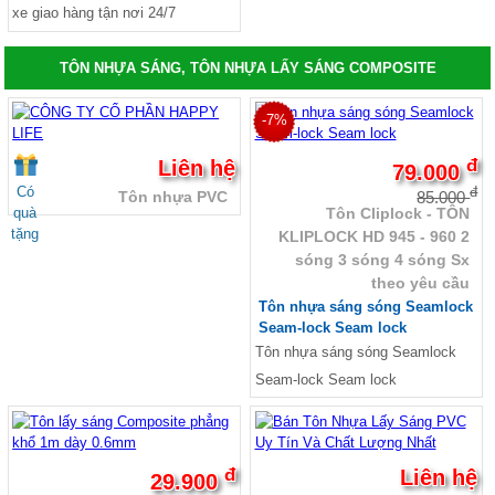
xe giao hàng tận nơi 24/7
TÔN NHỰA SÁNG, TÔN NHỰA LẤY SÁNG COMPOSITE
-7%
đ
Liên hệ
79.000
Có
đ
85.000
Tôn nhựa PVC
quà
Tôn Cliplock - TÔN
tặng
KLIPLOCK HD 945 - 960 2
sóng 3 sóng 4 sóng Sx
theo yêu cầu
Tôn nhựa sáng sóng Seamlock
Seam-lock Seam lock
Tôn nhựa sáng sóng Seamlock
Seam-lock Seam lock
đ
Liên hệ
29.900