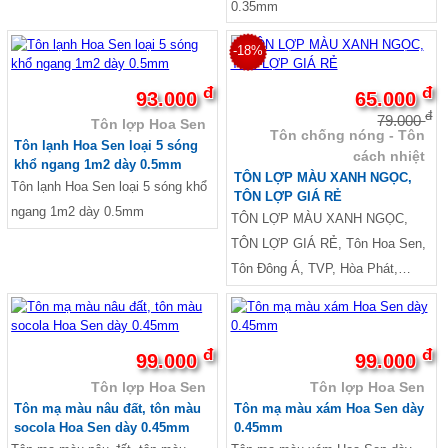
0.35mm
-18%
đ
đ
93.000
65.000
đ
79.000
Tôn lợp Hoa Sen
Tôn chống nóng - Tôn
Tôn lạnh Hoa Sen loại 5 sóng
cách nhiệt
khổ ngang 1m2 dày 0.5mm
TÔN LỢP MÀU XANH NGỌC,
Tôn lạnh Hoa Sen loại 5 sóng khổ
TÔN LỢP GIÁ RẺ
ngang 1m2 dày 0.5mm
TÔN LỢP MÀU XANH NGỌC,
TÔN LỢP GIÁ RẺ, Tôn Hoa Sen,
Tôn Đông Á, TVP, Hòa Phát,
China
đ
đ
99.000
99.000
Tôn lợp Hoa Sen
Tôn lợp Hoa Sen
Tôn mạ màu nâu đất, tôn màu
Tôn mạ màu xám Hoa Sen dày
socola Hoa Sen dày 0.45mm
0.45mm