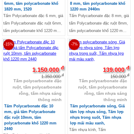
6mm, tấm polycarbonate khổ
8 mm, tấm polycarbonate khổ
1820 mm, 1520
1220 mm 2440m
Tấm Polycarbonate đặc 6 mm, giá
Tấm Polycarbonate đặc 8 mm, giá
tấm Polycarbonate đặc ruột 6mm,
tấm Polycarbonate đặc ruột 8mm,
tấm polycarbonate khổ 1220 mm,
tấm polycarbonate khổ 1220 mm
1520 mm, 1820 mm, 2100 mm,
2440mm, Polycarbonate màu
-15%
-7%
Cuôn dài 20m
trắng trong 8mm, nhựa kính
Polycarbonate
đ
đ
1.150.000
139.000
đ
đ
1.350.000
150.000
Tấm polycarbonate đặc
Tấm polycarbonate đặc
ruột, tấm polycarbonate
ruột, tấm polycarbonate
rỗng, tấm nhựa sáng
rỗng, tấm nhựa sáng
thông minh
thông minh
Tấm Polycarbonate đặc 10
Tấm polycarbonate sóng, Giá
mm, giá tấm Polycarbonate
tấm lợp nhựa sóng, Tấm lợp
đặc ruột 10mm, tấm
nhựa trong suốt, Tấm nhựa
polycarbonate khổ 1220 mm
lợp mái màu xanh,
2440
Tấm nhựa kính, Tấm