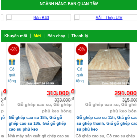
NGÀNH HÀNG BẠN QUAN TÂM
Khuyến mãi
Mới
Bán chạy
Thanh lý
-6%
-8%
Có
Có
quà
quà
tặng
tặng
đ
đ
đ
313.000
291.000
đ
đ
đ
333.000
315.000
Gỗ ghép cao su, Gỗ ghép
Gỗ ghép cao su, Gỗ ghép
phủ keo bóng
phủ keo bóng
Gỗ ghép cao su 18li, Giá gỗ
Gỗ ghép cao su 15li, Giá gỗ cao
ghép cao su 18li, Giá gỗ ghép
su ghép thanh, Giá gỗ ghép cao
cao su phủ keo
su phủ keo
Nhà máy sản xuất gỗ ghép cao su
Gỗ ghép cao su, Gỗ cao su ghép