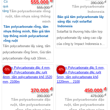
đ
555.000
Có
đ
390.000
quà
Tấm polycarbonate
đ
555.000
tặng
Tấm polycarbonate rỗng
Indonesia
ruột, tấm nhựa sáng thông
Báo giá tấm polycarbonate lấy
minh
sáng đặc ruột solarflat
Indonesia
Tấm polycarbonate rỗng, tấm
nhựa thông minh, Báo giá tấm
Solarflat là thương hiệu tấm lợp
lợp thông minh polycarbonat
polycarbonate lấy sáng cao cấp
rỗng ruột
của công ty Impact Indonesia sản
Tấm polycarbonate lấy sáng, tấm
xuất, được HAPPY LIFE CORP
polycarbonate rỗng 5mm, Giá tấm
nhập khẩu về Việt Nam. Sản
polycarbonate rỗng ruột 10mm,
phẩm có nhiều ưu điểm vượt trội
Tấm polycarbonate rỗng ruột
về độ bền màu và độ dẻo dai,
-5%
-6%
6mm, Giá tôn lấy sáng
chống tia UV, tia cực tím, bảo vệ
Polycarbonate, Báo giá thi công
cho da và mắt tốt hơn nhiều so
tấm lợp polycarbonate, Mái che
với các loại tấm lợp thông thường
đ
đ
lấy sáng Polycarbonate, Tấm
370.000
450.000
khác, thích hợp làm mái che
đ
đ
nhựa thông minh dày 3mm, Kích
390.000
479.000
nắng, che mưa, lấy sáng cho
Tấm polycarbonate đặc
Tấm polycarbonate đặc
thước tấm nhựa polycarbonate,
ruột, tấm polycarbonate
ruột, tấm polycarbonate
công trình nhà phố, biệt thự, dự
Kính polycarbonate là gì, Tấm
rỗng, tấm nhựa sáng
rỗng, tấm nhựa sáng