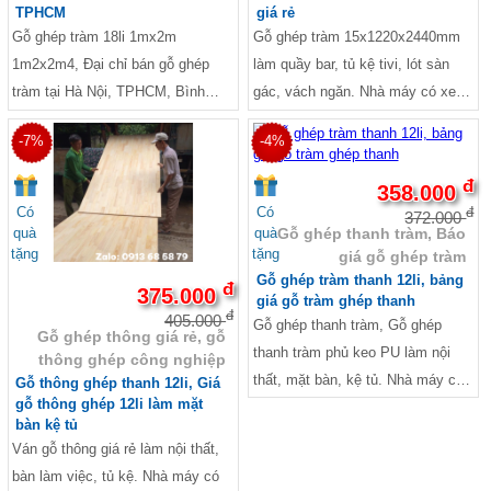
TPHCM
giá rẻ
Gỗ ghép tràm 18li 1mx2m
Gỗ ghép tràm 15x1220x2440mm
1m2x2m4, Đại chỉ bán gỗ ghép
làm quầy bar, tủ kệ tivi, lót sàn
tràm tại Hà Nội, TPHCM, Bình
gác, vách ngăn. Nhà máy có xe
Dương, Đà Nẵng.Nhà máy có xe
giao hàng tận nơi 24/7
-7%
-4%
giao hàng tận nơi 24/7
đ
358.000
Có
Có
đ
372.000
quà
quà
Gỗ ghép thanh tràm, Báo
tặng
tặng
giá gỗ ghép tràm
Gỗ ghép tràm thanh 12li, bảng
đ
375.000
giá gỗ tràm ghép thanh
đ
405.000
Gỗ ghép thanh tràm, Gỗ ghép
Gỗ ghép thông giá rẻ, gỗ
thanh tràm phủ keo PU làm nội
thông ghép công nghiệp
thất, mặt bàn, kệ tủ. Nhà máy có
Gỗ thông ghép thanh 12li, Giá
gỗ thông ghép 12li làm mặt
xe giao hàng tận nơi 24/7
bàn kệ tủ
Ván gỗ thông giá rẻ làm nội thất,
bàn làm việc, tủ kệ. Nhà máy có