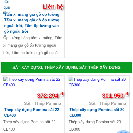
Tấm xi măng vân gỗ, Vật liệu giả
Có
Liên hệ
măng, Tấm xi măng DURAflex
quà
gỗ, Xi măng giả gỗ, Tấm xi măng
tặng
2X, Tấm xi măng giả gỗ
Tấm xi măng giả gỗ ốp tường,
giả gỗ lót sàn, Tấm xi măng giả gỗ
Tấm xi măng giả gỗ ốp tường
Conwood, Lam gỗ Conwood, Thi
Conwood, Giá Conwood Thái Lan,
ngoài trời, Tấm ốp tường vân
công gỗ Conwood, Tấm giả gỗ ốp
Tấm xi măng vân gỗ DURAwood,
gỗ ngoài trời
tường, tấm ốp tường vân gỗ
Ốp tường bằng tấm xi măng, Tấm
Hàng rào xi măng giả gỗ, Hàng rào
xi măng giả gỗ ốp tường ngoài
xi măng đẹp, Mẫu hàng rào làm be
trời, Tấm ốp tường giả gỗ ngoài
tông, Lam xi măng giả gỗ, Thi
trời, Vật liệu ốp tường ngoài trời,
công tấm xi măng giả gỗ, sàn xi
Tấm ốp 3d ngoài trời, Tấm ốp
SẮT XÂY DỰNG, THÉP XÂY DỰNG, SẮT THÉP XÂY DỰNG
măng giả gỗ, tấm xi măng giả gỗ
tường 3D xi măng, Tấm ốp tường
smartwood SCG, Tấm xi măng giả
giả be tông, Tấm ốp tường xi
gỗ ốp cầu thang
măng, Tấm xi măng DURAflex
đ
đ
372.294
301.950
2X, Tấm xi măng giả gỗ
Sắt - Thép Pomina
Sắt - Thép Pomina
Conwood, Lam gỗ Conwood, Thi
Thép xây dựng Pomina sắt 22
Thép xây dựng Pomina sắt 20
công gỗ Conwood, Tấm giả gỗ ốp
CB400
CB300
tường, tấm ốp tường vân gỗ
Thép xây dựng Pomina sắt 22
Thép xây dựng Pomina sắt 20
CB400
CB300