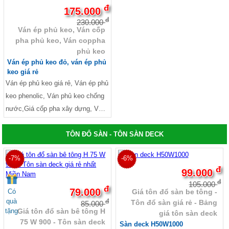
sàn gác lửng, Cách làm gác lửng
đ
175.000
phòng trọ
đ
230.000
Ván ép phủ keo, Ván cốp
pha phủ keo, Ván coppha
phủ keo
Ván ép phủ keo đỏ, ván ép phủ
keo giá rẻ
Ván ép phủ keo giá rẻ, Ván ép phủ
keo phenolic, Ván phủ keo chống
nước,Giá cốp pha xây dựng, Ván
cốp pha giá rẻ, Ván cốp pha xây
dựng, Ván ép xây dựng,
TÔN ĐỔ SÀN - TÔN SÀN DECK
-7%
-6%
đ
99.000
đ
105.000
đ
79.000
Có
Giá tôn đổ sàn be tông -
quà
đ
Tôn đổ sàn giá rẻ - Bảng
85.000
tặng
Giá tôn đổ sàn bê tông H
giá tôn sàn deck
75 W 900 - Tôn sàn deck
Sàn deck H50W1000