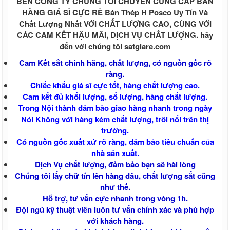
BÊN CÔNG TY CHÚNG TÔI CHUYÊN CUNG CẤP BÁN
HÀNG GIÁ SỈ CỰC RẺ Bán Thép H Posco Uy Tín Và
Chất Lượng Nhất VỚI CHẤT LƯỢNG CAO, CÙNG VỚI
CÁC CAM KẾT HẬU MÃI, DỊCH VỤ CHẤT LƯỢNG. hãy
đến với chúng tôi satgiare.com
Cam Kết sắt chính hãng, chất lượng, có nguồn gốc rõ
ràng.
Chiếc khấu giá sĩ cực tốt, hàng chất lượng cao.
Cam kết đủ khối lượng, số lượng, hàng chất lượng.
Trong Nội thành đảm bảo giao hàng nhanh trong ngày
Nói Không với hàng kém chất lượng, trôi nổi trên thị
trường.
Có nguồn gốc xuất xứ rõ ràng, đảm bảo tiêu chuẩn của
nhà sản xuất.
Dịch Vụ chất lượng, đảm bảo bạn sẽ hài lòng
Chúng tôi lấy chữ tín lên hàng đầu, chất lượng sắt cũng
như thế.
Hỗ trợ, tư vấn cực nhanh trong vòng 1h.
Đội ngũ kỹ thuật viên luôn tư vấn chính xác và phù hợp
với khách hàng.