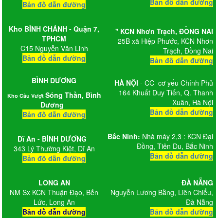
Bản đồ dẫn đường
Bản đồ dẫn đường
Kho BÌNH CHÁNH - Quận 7,
'' KCN Nhơn Trạch
, ĐỒNG NAI
TPHCM
25B xã Hiệp Phước, KCN Nhơn
C15 Nguyễn Văn Linh
Trạch, Đồng Nai
Bản đồ dẫn đường
Bản đồ dẫn đường
BÌNH DƯƠNG
HÀ NỘI
- CC cơ yếu Chính Phủ
164 Khuất Duy Tiến, Q. Thanh
Sóng Thần, Bình
Kho Cầu Vượt
Xuân, Hà Nội
Dương
Bản đồ dẫn đường
Bản đồ dẫn đường
Bắc Ninh:
Nhà máy 2,3 : KCN Đại
Dĩ An - BÌNH DƯƠNG
Đồng, Tiên Du, Bắc Ninh
343 Lý Thường Kiệt, Dĩ An
Bản đồ dẫn đường
Bản đồ dẫn đường
LONG AN
ĐÀ NẴNG
NM Sx KCN Thuận Đạo, Bến
Nguyễn Lương Bằng, Liên Chiểu,
Lức, Long An
Đà Nẵng
Bản đồ dẫn đường
Bản đồ dẫn đường