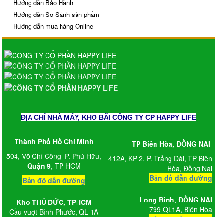
Hướng dẫn Bảo Hành
Hướng dẫn So Sánh sản phẩm
Hướng dẫn mua hàng Online
ĐỊA CHỈ NHÀ MÁY, KHO BÃI CÔNG TY CP HAPPY LIFE
Thành Phố Hồ Chí Minh
TP Biên Hòa, ĐỒNG NAI
504, Võ Chí Công, P. Phú Hữu,
412A, KP 2, P. Trảng Dài, TP Biên
Quận 9
, TP HCM
Hòa, Đồng Nai
Bản đồ dẫn đường
Bản đồ dẫn đường
Long Bình,
ĐỒNG NAI
Kho
THỦ ĐỨC, TPHCM
799 QL1A, Biên Hòa
Cầu vượt Bình Phước, QL 1A