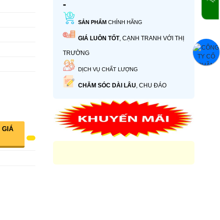
-
SẢN PHẨM
CHÍNH HÃNG
GIÁ LUÔN TỐT
, CẠNH TRANH VỚI THỊ
TRƯỜNG
DỊCH VỤ CHẤT LƯỢNG
CHĂM SÓC DÀI LÂU
, CHU ĐÁO
 GIÁ