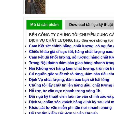
Mô tả sản phẩm
Dowload tài liệu kỹ thuật
BÊN CÔNG TY CHÚNG TÔI CHUYÊN CUNG CẤP 
DỊCH VỤ CHẤT LƯỢNG. hãy đến với chúng tôi 
Cam Kết sắt chính hãng, chất lượng, có nguồn 
Chiếc khấu giá sĩ cực tốt, hàng chất lượng cao.
Cam kết đủ khối lượng, số lượng, hàng chất lư
Trong Nội thành đảm bảo giao hàng nhanh tron
Nói Không với hàng kém chất lượng, trôi nổi tr
Có nguồn gốc xuất xứ rõ ràng, đảm bảo tiêu ch
Dịch Vụ chất lượng, đảm bảo bạn sẽ hài lòng
Chúng tôi lấy chữ tín lên hàng đầu, chất lượng 
Hỗ trợ, tư vấn cực nhanh trong vòng 1h.
Đội ngũ kỹ thuật viên luôn tư vấn chính xác và
Dịch vụ chăm sóc khách hàng định kỳ sau khi m
Khảo sát tư vấn miễn phí tận nơi nhanh chóng
Hỗ trợ tìm kiếm các đơn vị vận chuyển.