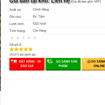
Giá bán tại kho: Liên hệ
(Giá đã bao gồm VAT)
Xuất xứ:
Chính Hãng
Ghi chú:
Đv: Tấm
Lượt xem:
5322 lượt
Tình trạng:
Còn Hàng
Sắt giá rẻ
10
/
10
5
bài đánh giá
ĐẶT HÀNG - IN
SO SÁNH SẢN
SO SÁNH
BÁO GIÁ
PHẨM
ONLINE