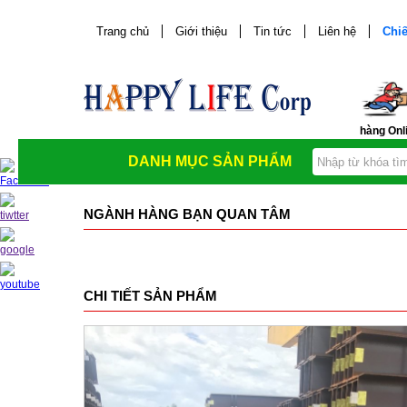
Trang chủ
Giới thiệu
Tin tức
Liên hệ
Chiế
hàng Onl
DANH MỤC SẢN PHẨM
NGÀNH HÀNG BẠN QUAN TÂM
CHI TIẾT SẢN PHẨM