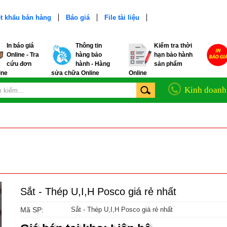
t khấu bán hàng
Báo giá
File tài liệu
In báo giá
Thông tin
Kiểm tra thời
Online - Tra
hàng bảo
hạn bảo hành
cứu đơn
hành - Hàng
sản phẩm
ine
sửa chữa Online
Online
Kinh doanh
Sắt - Thép U,I,H Posco giá rẻ nhất
Mã SP:
Sắt - Thép U,I,H Posco giá rẻ nhất