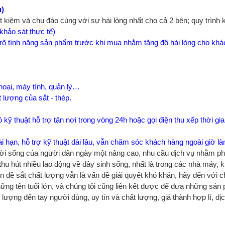
u)
 kiệm và chu đáo cùng với sự hài lòng nhất cho cả 2 bên; quy trình
khảo sát thực tế)
 rõ tính năng sản phẩm trước khi mua nhằm tăng độ hài lòng cho khác
hoại, máy tính, quản lý…
lượng của sắt - thép.
kỹ thuật hỗ trợ tận nơi trong vòng 24h hoặc gọi điện thu xếp thời gi
dài hạn, hỗ trợ kỹ thuật dài lâu, vẫn chăm sóc khách hàng ngoài giờ 
i, đời sống của người dân ngày một nâng cao, nhu cầu dịch vụ nhằm 
u hút nhiều lao động về đây sinh sống, nhất là trong các nhà máy, k
đề sắt chất lượng vẫn là vấn đề giải quyết khó khăn, hãy đến với chú
ững tên tuổi lớn, và chúng tôi cũng liên kết được để đưa những sản 
ượng đến tay người dùng, uy tín và chất lượng, giá thành hợp lí, dị