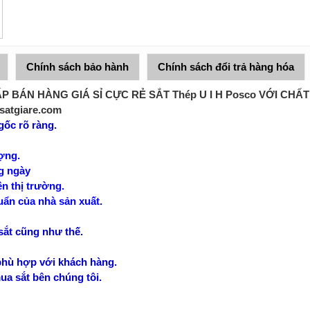
Chính sách bảo hành
Chính sách đổi trả hàng hóa
BÁN HÀNG GIÁ SỈ CỰC RẺ SẮT Thép U I H Posco VỚI CHẤ
satgiare.com
gốc rõ ràng.
ợng.
g ngày
ên thị trường.
uẩn của nhà sản xuất.
sắt cũng như thế.
 phù hợp với khách hàng.
ua sắt bên chúng tôi.