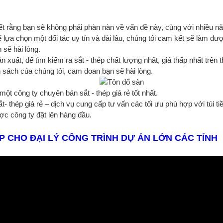
ết rằng bạn sẽ không phải phàn nàn về vấn đề này, cùng với nhiều nă
 lựa chọn một đối tác uy tín và dài lâu, chúng tôi cam kết sẽ làm đư
 sẽ hài lòng.
n xuất, để tìm kiếm ra sắt - thép chất lượng nhất, giá thấp nhất trên
 sách của chúng tôi, cam đoan bạn sẽ hài lòng.
ột công ty chuyên bán sắt - thép giá rẻ tốt nhất.
t- thép giá rẻ – dịch vụ cung cấp tư vấn các tối ưu phù hợp với túi
c công ty đặt lên hàng đầu.
P CHO ĐẠI LÝ CÔNG TRÌNH DỰ ÁN LỚN CÁC TỈNH