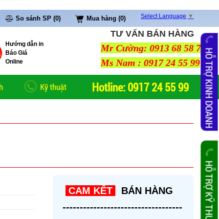
Select Language
▼
So sánh SP (0)
Mua hàng (0)
TƯ VẤN BÁN HÀNG
Hướng dẫn in
Mr Cường: 0913 68 58 79
HỖ TRỢ KINH DOANH
Báo Giá
Ms Nam : 0917 24 55 99
Online
Hotline: 0917 24 55 99
h
Kỹ thuật
HỖ TRỢ KỸ THUẬT
CAM KẾT
BÁN HÀNG
-----------------------------------