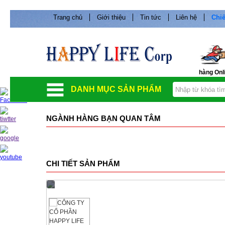
Trang chủ
Giới thiệu
Tin tức
Liên hệ
Chiế
hàng Onl
DANH MỤC SẢN PHẨM
NGÀNH HÀNG BẠN QUAN TÂM
CHI TIẾT SẢN PHẨM