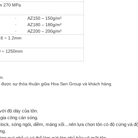
n 270 MPa
· AZ150 – 150g/m²
· AZ180 – 180g/m²
· AZ200 – 200g/m²
16 ÷ 1.2mm
0 ÷ 1250mm
m.
trên, được sự thỏa thuận giữa Hoa Sen Group và khách hàng.
i độ dày của tôn.
gia công cán sóng.
ock, sóng ngói, diềm, máng xối…nên lựa chọn tôn có độ cứng và độ
ng.
quá nhỏ vì có thể làm nứt lớp phủ bảo vệ mặt tôn.