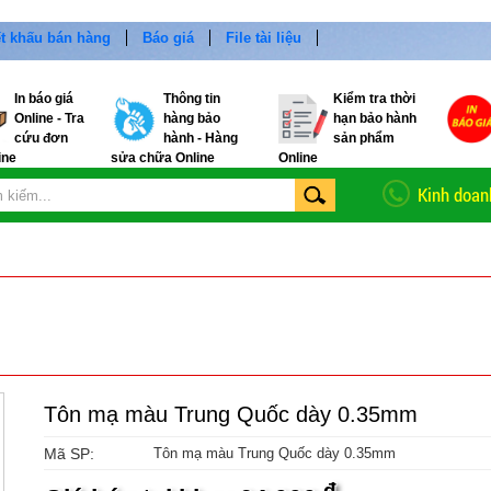
t khấu bán hàng
Báo giá
File tài liệu
In báo giá
Thông tin
Kiểm tra thời
Online - Tra
hàng bảo
hạn bảo hành
cứu đơn
hành - Hàng
sản phẩm
ine
sửa chữa Online
Online
Kinh doan
Tôn mạ màu Trung Quốc dày 0.35mm
Mã SP:
Tôn mạ màu Trung Quốc dày 0.35mm
đ