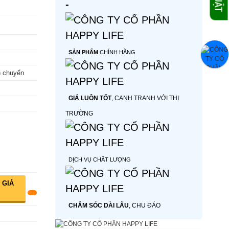
-
SẢN PHẨM
CHÍNH HÃNG
n chuyển
GIÁ LUÔN TỐT
, CẠNH TRANH VỚI THỊ
TRƯỜNG
DỊCH VỤ CHẤT LƯỢNG
 GIÁ
CHĂM SÓC DÀI LÂU
, CHU ĐÁO