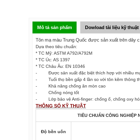
Mô tả sản phẩm
Dowload tài liệu kỹ thuật
Tôn mạ màu Trung Quốc được sản xuất trên dây
Dựa theo tiêu chuẩn:
* TC Mỹ: ASTM A792/A792M
* TC Úc: AS 1397
* TC Châu Âu: EN 10346
- Được sản xuất đặc biệt thích hợp với nhiều mụ
- Tuổi thọ bền gấp 4 lần so với tôn kẽm thông 
- Khả năng chống ăn mòn cao
- Chống nóng tốt
- Lớp bảo vệ Anti-finger: chống ố, chống oxy hóa, 
THÔNG SỐ KỸ THUẬT
TIÊU CHUẨN CÔNG NGHIỆP N
Độ bền uốn