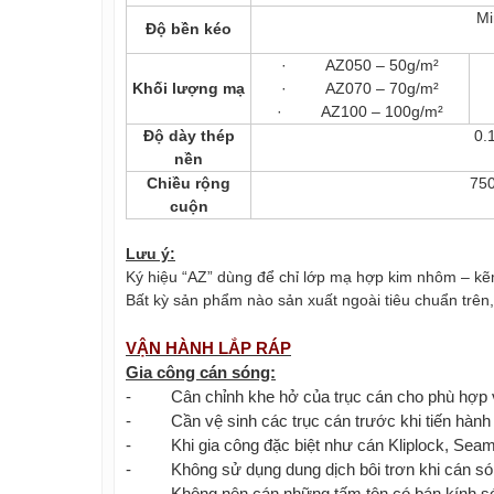
Mi
Độ bền kéo
· AZ050 – 50g/m²
Khối lượng mạ
· AZ070 – 70g/m²
· AZ100 – 100g/m²
Độ dày thép
0.
nền
Chiều rộng
75
cuộn
Lưu ý:
Ký hiệu “AZ” dùng để chỉ lớp mạ hợp kim nhôm – kẽ
Bất kỳ sản phẩm nào sản xuất ngoài tiêu chuẩn 
VẬN HÀNH LẮP RÁP
Gia công cán sóng:
- Cân chỉnh khe hở của trục cán cho phù hợp vớ
- Cần vệ sinh các trục cán trước khi tiến hành 
- Khi gia công đặc biệt như cán Kliplock, Seaml
- Không sử dụng dung dịch bôi trơn khi cán só
- Không nên cán những tấm tôn có bán kính sóng 