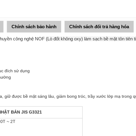
Chính sách bảo hành
Chính sách đổi trả hàng hóa
 chuyền công nghệ NOF
(Lò đốt không oxy)
làm sạch bề mặt tôn tiên ti
c đích sử dụng
thường
giữ được bề mặt sáng lâu, giảm bong tróc, trầy xước lớp mạ trong qu
HẬT BẢN JIS G3321
0T ~ 2T