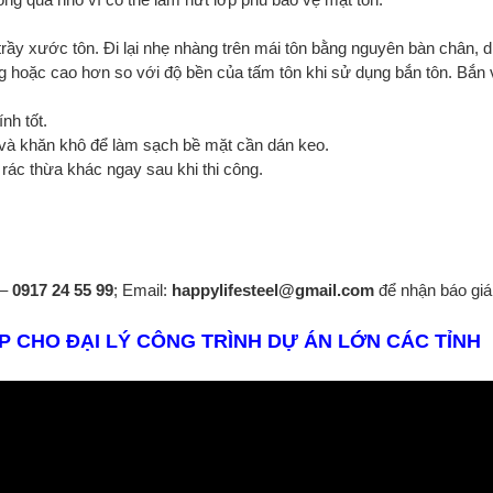
xước tôn. Đi lại nhẹ nhàng trên mái tôn bằng nguyên bàn chân, di ch
ặc cao hơn so với độ bền của tấm tôn khi sử dụng bắn tôn. Bắn v
nh tốt.
và khăn khô để làm sạch bề mặt cần dán keo.
rác thừa khác ngay sau khi thi công.
–
0917 24 55 99
; Email:
happylifesteel@gmail.com
để nhận báo giá 
P CHO ĐẠI LÝ CÔNG TRÌNH DỰ ÁN LỚN CÁC TỈNH