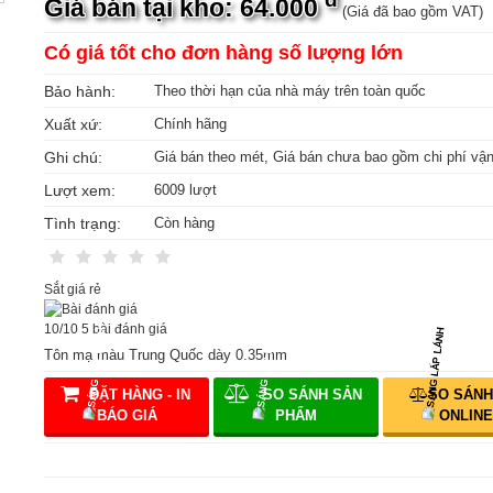
Giá bán tại kho: 64.000
(Giá đã bao gồm VAT)
Có giá tốt cho đơn hàng số lượng lớn
Bảo hành:
Theo thời hạn của nhà máy trên toàn quốc
Xuất xứ:
Chính hãng
Ghi chú:
Giá bán theo mét, Giá bán chưa bao gồm chi phí vậ
Lượt xem:
6009 lượt
Tình trạng:
Còn hàng
Sắt giá rẻ
10
/
10
5
bài đánh giá
Tôn mạ màu Trung Quốc dày 0.35mm
ĐẶT HÀNG - IN
SO SÁNH SẢN
SO SÁNH
BÁO GIÁ
PHẨM
ONLINE