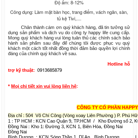
Độ ẩm: 8-12%
Công dụng: Làm mặt bàn học, trang điểm, vách ngăn, sàn,
tủ kệ Tivi,....
Chân thành cám ơn quý khách hàng, đã tin tưởng sử
dụng sản phẩm và dịch vụ do công ty happy life cung cấp.
Mong quý khách hàng vui lòng tuân thủ các chính sách bảo
hành sản phẩm sau đây để chúng tôi được phục vụ quý
khách một cách tốt nhất đồng thời đảm bảo quyền lợi chính
đáng của chính quý khách về sau.
Hotline hỗ
0913685879
trợ kỹ thuật:
*
Mọi chi tiết xin vui lòng liên hệ
:
CÔNG TY CỔ PHẦN HAPPY
Địa chỉ : 504 Võ Chí Công (Vòng xoay Liên Phường ) P. Phú H
1 : TP HCM : KCN Cao Quận 9, TP.HCM / Kho Đường số 2, 
Đồng Nai : Kho 1: Đường 3, KCN 1, Biên Hòa, Đồng Na
Đồng Nai
Bình Dương : KCN Sóng Thần 1, Dĩ An , Bình Dương