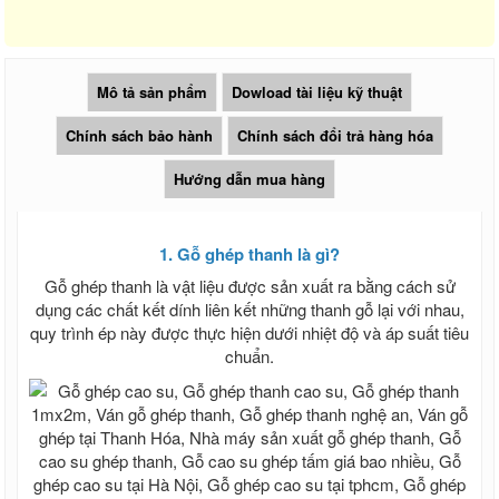
Tấm nhựa poly lấy sáng màu trà 3mm
4mm 5mm 6mm
Giá tấm xi măng cemboard Thái Lan
Báo giá thi công tấm Cemboard TPHCM
zalo 0913685879
Mô tả sản phẩm
Dowload tài liệu kỹ thuật
Giá tấm xi măng Cemboard Duraflex
1m22* 2m44, 1m* 2m
Chính sách bảo hành
Chính sách đổi trả hàng hóa
Tấm cemboard Việt Nam
Tấm cemboard duraflex - Tấm
Hướng dẫn mua hàng
Cemboard Vĩnh Tường
Giá tấm xi măng Thái Lan SCG nhập
100%
1. Gỗ ghép thanh là gì?
Sale Tấm cemboard Thái Lan SCG
Gỗ ghép thanh là vật liệu được sản xuất ra bằng cách sử
Sale Tấm cemboard Thái Lan Dura
dụng các chất kết dính liên kết những thanh gỗ lại với nhau,
Sale Tấm cemboard Việt Nam
quy trình ép này được thực hiện dưới nhiệt độ và áp suất tiêu
Ván Coppha, Giá ván ép Cốp Pha
chuẩn.
Giá ván copha đỏ 4m, Ván cốp pha đen
4m giá rẻ, Ván cốp pha vàng
Ván coppha đỏ 4m, Giá ván copha đỏ
2021 2022, Ván cốp pha giá rẻ
Ván coppha đen 4m, Bảng báo giá ván
copha đen, Ván cốp pha giá rẻ
Ván coppha màu vàng 4 m, Bảng báo giá