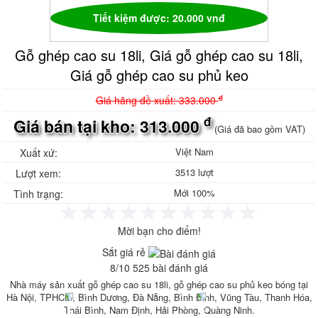
Ván phủ phim giá rẻ, ván khuôn phủ phim
Tiết kiệm được: 20.000 vnđ
Bảng giá ván phủ phim
Ván phủ phim Tekcom
Gỗ ghép cao su 18li, Giá gỗ ghép cao su 18li,
Sale Ván phủ phim Tekcom
Ván phủ phim Hòa Phát
Giá gỗ ghép cao su phủ keo
Sale Ván ép phủ phim
Sale Ván ép phủ phim giá rẻ
đ
Giá hãng đề xuất: 333.000
Sale Ván Hòa Phát
đ
Giá bán tại kho: 313.000
Gỗ ghép thanh, Ván gỗ ghép thanh
(Giá đã bao gồm VAT)
Gỗ ghép thông giá rẻ, gỗ thông ghép
Việt Nam
Xuất xứ:
công nghiệp
Gỗ ghép thanh tràm, Báo giá gỗ ghép
3513 lượt
Lượt xem:
tràm
Mới 100%
Tình trạng:
Gỗ ghép cao su, Gỗ ghép phủ keo bóng
Tôn nhựa sáng, Tôn nhựa lấy sáng
Composite
Mời bạn cho điểm!
Tôn nhựa sáng sóng Seamlock Seam-
Sắt giá rẻ
lock Seam lock
Tôn Cliplock - TÔN KLIPLOCK HD 945 -
8
/
10
525
bài đánh giá
960 2 sóng 3 sóng 4 sóng Sx theo yêu
Nhà máy sản xuất gỗ ghép cao su 18li, gỗ ghép cao su phủ keo bóng tại
cầu
Hà Nội, TPHCM, Bình Dương, Đà Nẵng, Bình Định, Vũng Tàu, Thanh Hóa,
Tôn nhựa Klip Lock HD 960 mm
Thái Bình, Nam Định, Hải Phòng, Quàng Ninh.