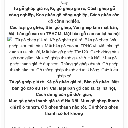
Giá ống thép đúc Trung Quốc
Ống thép đúc tại TPHCM
Tủ gỗ ghép giá rẻ, Kệ gỗ ghép giá rẻ, Cách ghép gỗ
Thép tròn đặc - Thép vuông đặc
công nghiệp, Keo ghép gỗ công nghiệp, Cách ghép sàn
Thép Hòa Phát
gỗ công nghiệp,
Thép Hoa Sen
Các loại gỗ ghép, Bàn gỗ ghép, Ván ghép làm mặt bàn,
Thép An Khánh
Mặt bàn gỗ cao su TPHCM, Mặt bàn gỗ cao su tại hà nội
Thép Dana Ý
Thép VSC - POSCO
Thép POMINA
Thép TISCO
Thép Việt Nhật
Thép Việt Mỹ
Thép Việt Đức
Thép Việt Sing
Thép Việt Úc
Tủ gỗ ghép giá rẻ, Kệ gỗ ghép giá rẻ, Bàn gỗ ghép, Mặt
Thép Việt Ý
bàn gỗ cao su TPHCM, Mặt bàn gỗ cao su tại hà nội,
Thép ống mạ kẽm nhúng nóng
Cách đóng bàn gỗ đơn giản,
Thép ống mạ kẽm Hoà Phát
Mua gỗ ghép thanh giá rẻ ở Hà Nội, Mua gỗ ghép thanh
Thép ống mạ kẽm Hoa Sen
giá rẻ ở tphcm, Gỗ ghép thanh nào tốt, Gỗ thông ghép
Thép ống mạ kẽm
thanh có tốt không
Thép ống mạ kẽm nhúng nóng
Vật tư phụ xây dựng, nông nghiệp, công
nghiệp