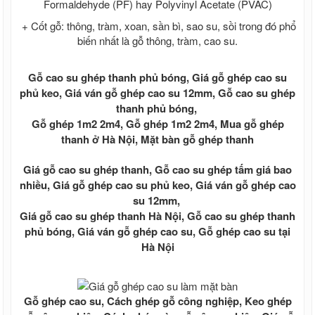
Lưới B40 mạ kẽm
Formaldehyde (PF) hay Polyvinyl Acetate (PVAC)
Lưới B40 bọc nhựa
+ Cốt gỗ: thông, tràm, xoan, sần bì, sao su, sồi trong đó phổ
Lưới B40 Nam Định
biến nhất là gỗ thông, tràm, cao su.
Kẽm gai , rào lưới kẽm gai giá rẻ
Kẽm lam , rào lưới kẽm lam giá rẻ
Tấm xi măng vân gỗ Conwood
Gỗ cao su ghép thanh phủ bóng, Giá gỗ ghép cao su
Tấm xi măng vân gỗ lót sàn, sàn gỗ xi
phủ keo, Giá ván gỗ ghép cao su 12mm, Gỗ cao su ghép
măng, sàn gỗ xi măng, Giá tấm xi măng
thanh phủ bóng,
giả gỗ
Gỗ ghép 1m2 2m4, Gỗ ghép 1m2 2m4, Mua gỗ ghép
Tấm xi măng giả gỗ ốp tường ngoài
thanh ở Hà Nội, Mặt bàn gỗ ghép thanh
trời, Tấm ốp tường giả gỗ ngoài trời
Tấm ốp trần vân gỗ, Tấm ốp trần giả gỗ,
Giá gỗ cao su ghép thanh, Gỗ cao su ghép tấm giá bao
Tấm xi măng ốp trần
nhiều, Giá gỗ ghép cao su phủ keo, Giá ván gỗ ghép cao
Thép tấm - Thép cuộn - Thép gân
su 12mm,
Thép tấm mạ kẽm
Thép tấm Trung Quốc
Giá gỗ cao su ghép thanh Hà Nội, Gỗ cao su ghép thanh
Thép tấm chống trượt, tấm gân
phủ bóng, Giá ván gỗ ghép cao su, Gỗ ghép cao su tại
Thép tấm ss400
Hà Nội
Cắt bản mã theo yêu cầu
Co - Tê - Mặt bích - Van
Co thép
Tê thép
Gỗ ghép cao su, Cách ghép gỗ công nghiệp, Keo ghép
Van thép