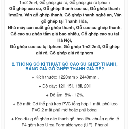
ván cốp pha 2021
Gỗ ghép cao su, Gỗ ghép thanh cao su, Gỗ ghép thanh
Giá cốp pha màu cam, Giá cốp pha xây
1mx2m, Ván gỗ ghép thanh, Gỗ ghép thanh nghệ an, Ván
dựng, Ván coppha màu cam
gỗ ghép tại Thanh Hóa,
Ván ép phủ keo, Ván cốp pha phủ keo,
Ván coppha phủ keo
Nhà máy sản xuất gỗ ghép thanh, Gỗ cao su ghép thanh,
Ván coppha Mỹ Anh, Ván cốp pha chất
Gỗ cao su ghép tấm giá bao nhiều, Gỗ ghép cao su tại
lượng, Giá ván coppha Mỹ Anh
Hà Nội,
Ván coppha đỏ 4m, Ván cốp pha đen,
Gỗ ghép cao su tại tphcm, Gỗ ghép 1m2 2m4, Gỗ ghép
Ván Coppha Mỹ Anh, Ván Bình Minh, Ván
giá rẻ, Gỗ ghép giá rẻ tphcm
coppha Thanh Mai
Ván Coppha Thanh Mai, Ván cốp pha
2. THÔNG SỐ KĨ THUẬT GỖ CAO SU GHÉP THANH,
chất lượng
BẢNG GIÁ GỖ GHÉP THANH GIÁ RẺ?
Ván coppha Bình Minh, Bảng báo giá ván
+ Kích thước: 1220mm x 2440mm .
bình Minh, Ván cốp pha chất lượng
Tôn đổ sàn - Tôn sàn deck
+ Độ dày: 12li, 15li, 18li, 20li.
Giá tôn đổ sàn bê tông H 75 W 900 - Tôn
+ Độ ẩm: 8% - 12%.
sàn deck giá rẻ nhất Miền Nam
Giá tôn đổ sàn be tông - Tôn đổ sàn giá
+ Bề mặt: Có thể phủ keo PVC tổng hợp 1 mặt, phủ keo
rẻ - Bảng giá tôn sàn deck
PVC 2 mặt phủ mờ hoặc phủ bóng.
Giá tôn đổ sàn bê tông H 50 W 1000 -
+ Keo dùng để ghép các thanh gỗ theo tiêu chuẩn quốc tế
Tôn sàn deck giá rẻ nhất Miền Nam
F4 gồm keo Urea Formaldehyde (UF), Phenol
Lưới B40 , Rào lưới, Kẽm gai