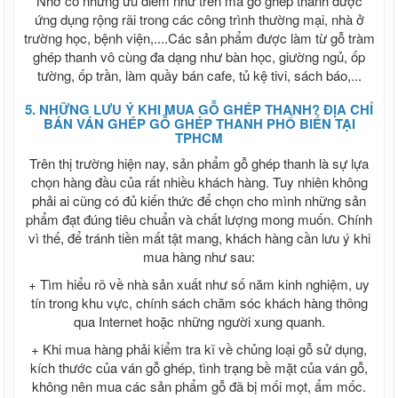
Nhờ có những ưu điểm như trên mà gỗ ghép thanh được
Lưới che nắng trồng rau
ứng dụng rộng rãi trong các công trình thường mại, nhà ở
Lưới che lan
trường học, bệnh viện,....Các sản phẩm được làm từ gỗ tràm
Lưới che nắng
ghép thanh vô cùng đa dạng như bàn học, giường ngủ, ốp
Bạt che mưa
tường, ốp trần, làm quầy bán cafe, tủ kệ tivi, sách báo,...
Bọc nilong, màng PE
Bạt đổ bê tông
5. NHỮNG LƯU Ý KHI MUA GỖ GHÉP THANH? ĐỊA CHỈ
Lưới nhựa quây che
BÁN VÁN GHÉP GỖ GHÉP THANH PHỔ BIẾN TẠI
ĐÁ CẮT - ĐÁ MÀI
TPHCM
QUE HÀN
Trên thị trường hiện nay, sản phẩm gỗ ghép thanh là sự lựa
Ngành sắt
chọn hàng đầu của rất nhiều khách hàng. Tuy nhiên không
Giá bạt xanh cam
phải ai cũng có đủ kiến thức để chọn cho mình những sản
Tyren ti ren, Tán chuồn
phẩm đạt đúng tiêu chuẩn và chất lượng mong muốn. Chính
Lưới mắt cáo, lưới hàn, lưới dập dãn, lưới
vì thế, để tránh tiền mất tật mang, khách hàng cần lưu ý khi
kéo dãn, lưới tô tường, thép dập lỗ
mua hàng như sau:
TÔN SÀN DECK, TÔN ĐỔ SÀN BÊ
TÔNG, TÔN LÓT SÀN BÊ TÔNG, TÔN
+ Tìm hiểu rõ về nhà sản xuất như số năm kinh nghiệm, uy
SÓNG SÀN
tín trong khu vực, chính sách chăm sóc khách hàng thông
TÔN ĐỔ SÀN DECK 0.75 mm, TÔN SÀN
qua Internet hoặc những người xung quanh.
DECK, TÔN ĐỔ SÀN BÊ TÔNG
+ Khi mua hàng phải kiểm tra kĩ về chủng loại gỗ sử dụng,
TÔN ĐỔ SÀN DECK 0.95 mm 1mm, TÔN
kích thước của ván gỗ ghép, tình trạng bề mặt của ván gỗ,
SÀN DECK, TÔN ĐỔ SÀN BÊ TÔNG
TÔN ĐỔ SÀN DECK 1.15 mm 1.2mm,
không nên mua các sản phẩm gỗ đã bị mối mọt, ẩm mốc.