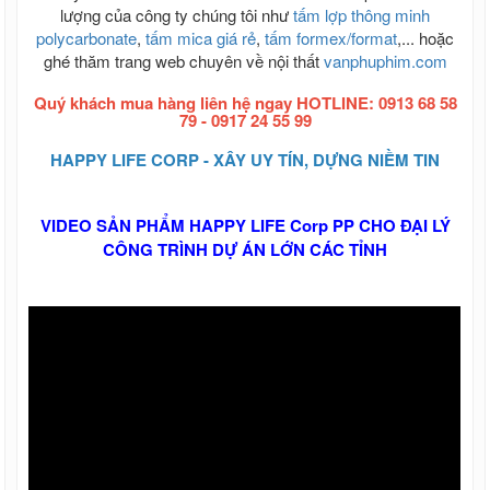
lượng của công ty chúng tôi như
tấm lợp thông minh
polycarbonate
,
tấm mica giá rẻ
,
tấm formex/format
,... hoặc
ghé thăm trang web chuyên về nội thất
vanphuphim.com
Quý khách mua hàng liên hệ ngay HOTLINE: 0913 68 58
79 - 0917 24 55 99
HAPPY LIFE CORP - XÂY UY TÍN, DỰNG NIỀM TIN
VIDEO SẢN PHẨM HAPPY LIFE Corp PP CHO ĐẠI LÝ
CÔNG TRÌNH DỰ ÁN LỚN CÁC TỈNH