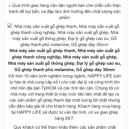
TÔN SÀN DECK, TÔN ĐỔ SÀN BÊ TÔNG
+ Quá trình giao hàng cần dặn người bán che chắn cẩn thận
TÔN ĐỔ SÀN DECK 1.5 mm 1.5 ly, TÔN
tránh để bụi bẩn, va đập làm ảnh hưởng đến chất lượng sản
SÀN DECK, TÔN ĐỔ SÀN BÊ TÔNG
phẩm
TÔN ĐỔ SÀN DECK 0.58 mm 6mm, TÔN
SÀN DECK, TÔN ĐỔ SÀN BÊ TÔNG
TÔN ĐỔ SÀN DECK 0.5 mm, TÔN SÀN
DECK, TÔN ĐỔ SÀN BÊ TÔNG
Tin tức
Liên hệ
Nhà máy sản xuất gỗ ghép thanh, Nhà máy sản xuất gỗ
Chiết khấu bán hàng
ghép thanh công nghiệp, Nhà máy sản xuất gỗ ghép,
Báo giá
​​​​​​Nhà máy sản xuất gỗ thông ghép, Đại lý gỗ ghép cao su,
File tài liệu
Gỗ ghép thanh phủ melamine, Gỗ ghép dày 30mm
Với hơn 15 năm kinh nghiệm trong ngành, HAPPY LIFE luôn
tự hào là nhà cung cấp số I cho các đại lý và công trình lớn
nhỏ trên địa bàn TpHCM và các tỉnh lân cận. Chúng tôi có
nhà máy với trang thiết bị máy móc tiên tiến nhất để tạo ra
các sản phẩm gỗ ghép thanh đạt chất lượng tốt nhất nhưng
vẫn đảm bảo giá rẻ cho khách hàng. Khách hàng mua hàng
tại HAPPY LIFE sẽ được tư vấn tận tình, có xe giao ghép
hàng 24/7.
Quý khách có thể tham khảo thêm các sản phẩm chất