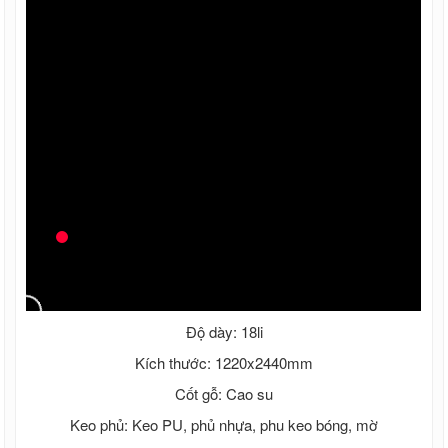
Độ dày: 18li
Kích thước: 1220x2440mm
Cốt gỗ: Cao su
Keo phủ: Keo PU, phủ nhựa, phu keo bóng, mờ