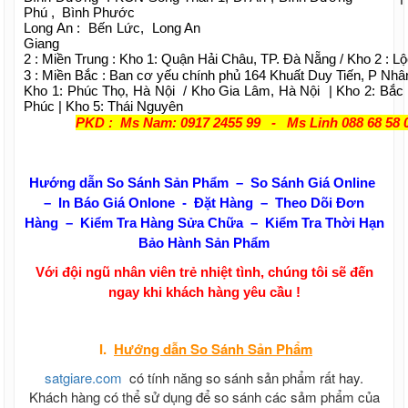
Phú , Bình Phước
Long An : Bến Lức, Long An | Kiên G
Giang
2 : Miền Trung : Kho 1: Quận Hải Châu, TP. Đà Nẵng / Kho 2 : L
3 : Miền Bắc : Ban cơ yếu chính phủ 164 Khuất Duy Tiến, P Nhâ
Kho 1: Phúc Thọ, Hà Nội / Kho Gia Lâm, Hà Nội | Kho 2: Bắc 
Phúc | Kho 5: Thái Nguyên
PKD : Ms Nam: 0917 2455 99 - Ms Linh 088 68 58 
Hướng dẫn So Sánh Sản Phẩm – So Sánh Giá Online
– In Báo Giá Onlone - Đặt Hàng – Theo Dõi Đơn
Hàng – Kiểm Tra Hàng Sửa Chữa – Kiểm Tra Thời Hạn
Bảo Hành Sản Phẩm
Với đội ngũ nhân viên trẻ nhiệt tình, chúng tôi sẽ đến
ngay khi khách hàng yêu cầu !
I.
Hướng dẫn
So Sánh Sản Phẩm
satgiare.com
có tính năng so sánh sản phẩm rất hay.
Khách hàng có thể sử dụng để so sánh các sảm phẩm của