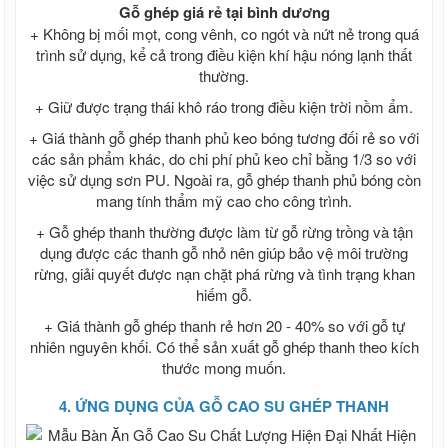
Ván ép phủ keo đỏ, ván cốp pha phủ keo,
Gỗ ghép giá rẻ tại bình dương
giá ván ép phủ keo đỏ
+ Không bị mối mọt, cong vênh, co ngót và nứt nẻ trong quá
Xà gồ chữ C, Xà gồ Z
trình sử dụng, kể cả trong điều kiện khí hậu nóng lạnh thất
Xà gồ chữ C mạ kẽm Z80
thường.
Xà gồ chữ Z thép đen
+ Giữ được trạng thái khô ráo trong điều kiện trời nồm ẩm.
Xà gồ chữ C thép đen
Xà gồ chữ C mạ kẽm Hoa Sen Z120
+ Giá thành gỗ ghép thanh phủ keo bóng tương đối rẻ so với
Xà gồ chữ C mạ kẽm Hoa Sen Z275
các sản phẩm khác, do chi phí phủ keo chỉ bằng 1/3 so với
Xà gồ chữ C Hoa Sen thép đen
việc sử dụng sơn PU. Ngoài ra, gỗ ghép thanh phủ bóng còn
Xà gồ chữ C
mang tính thẩm mỹ cao cho công trình.
Xà gồ chữ C Hòa Phát
Xà gồ Z Hoa Sen
+ Gỗ ghép thanh thường được làm từ gỗ rừng trồng và tận
Xà gồ Z Hòa Phát
dụng được các thanh gỗ nhỏ nên giúp bảo vệ môi trường
Xà gồ Z mạ kẽm Hoa Sen Z120...
rừng, giải quyết được nạn chặt phá rừng và tình trạng khan
Xà gồ Z mạ kẽm Z80 ...
hiếm gỗ.
Xà gồ Z Hoa Sen mạ kẽm Z275
+ Giá thành gỗ ghép thanh rẻ hơn 20 - 40% so với gỗ tự
Vật tư quảng cáo Mica, Alu, Tấm Format,
nhiên nguyên khối. Có thể sản xuất gỗ ghép thanh theo kích
formex, Poly
thước mong muốn.
Alu , Nhôm Alu, Bảng giá tấm alu
Ống thép đúc, ống hàn
4. ỨNG DỤNG CỦA GỖ CAO SU GHÉP THANH
Ống thép đúc Hòa Phát
Bảng giá ống thép hàn