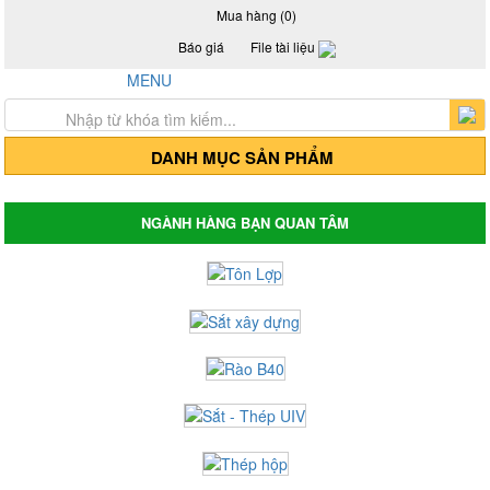
Mua hàng (0)
Báo giá
File tài liệu
Hotline: 0917 24 55 99
MENU
Trang chủ
Giới thiệu
Sản Phẩm
DANH MỤC SẢN PHẨM
Thép hộp mạ kẽm - Thép hộp đen
Thép hộp mã kẽm
Thép hộp đen
NGÀNH HÀNG BẠN QUAN TÂM
Thép hộp mã kẽm Hòa Phát
Thép hộp đen Hòa Phát
Thép hộp mã kẽm Hoa Sen
Thép hộp Hoa Sen
Giá tôn lợp, tôn Hoa Sen, tôn Đông Á, tôn
Phương Nam
Tôn mạ màu Trung Quốc
Tôn mạ màu Phương Nam
Tôn mạ màu Đông Á
Tôn lợp Hòa Phát
Tôn lợp Hoa Sen
Tôn chống nóng - Tôn cách nhiệt