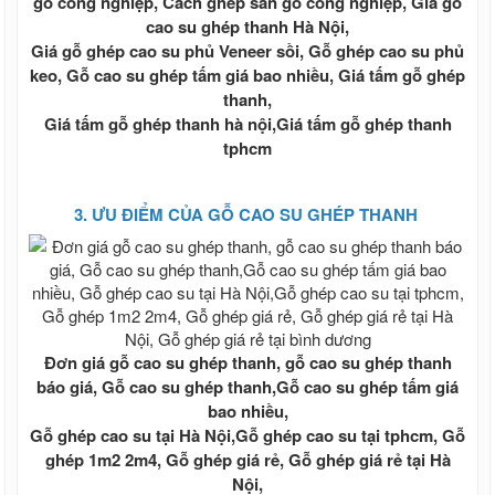
gỗ công nghiệp, Cách ghép sàn gỗ công nghiệp, Giá gỗ
Mặt bích thép
cao su ghép thanh Hà Nội,
Sắt xây dựng, thép xây dựng, sắt thép
Giá gỗ ghép cao su phủ Veneer sồi, Gỗ ghép cao su phủ
xây dựng
keo, Gỗ cao su ghép tấm giá bao nhiều, Giá tấm gỗ ghép
Sắt - Thép Hòa Phát
thanh,
Sắt - Thép Việt Ý
Giá tấm gỗ ghép thanh hà nội,Giá tấm gỗ ghép thanh
Sắt - Thép Miền Nam
tphcm
Sắt - Thép Việt Nhật
Sắt - Thép Pomina
Sắt xây dựng giá rẻ
3. ƯU ĐIỂM CỦA GỖ CAO SU GHÉP THANH
Thép xây dựng giá rẻ
Ván ép phủ phim Tekcom giá rẻ
Giá ván cốp pha phủ phim tekcom
Thép hình, thép chữ I, thép hình H, thép
V, thép hình U, thép La
Thép hình,thép I H U V Hòa Phát
Sắt thép I H U Posco
Đơn giá gỗ cao su ghép thanh, gỗ cao su ghép thanh
Sắt thép U I V An Khánh
báo giá, Gỗ cao su ghép thanh,Gỗ cao su ghép tấm giá
Sắt thép U I H Trung Quốc
bao nhiều,
Ván ép phủ keo, ván cốp pha phủ keo,
Gỗ ghép cao su tại Hà Nội,Gỗ ghép cao su tại tphcm, Gỗ
giá ván ép phủ keo
ghép 1m2 2m4, Gỗ ghép giá rẻ,​​ Gỗ ghép giá rẻ tại Hà
Ván ép phủ keo trong, ván cốp pha phủ
Nội,
keo, giá ván ép phủ keo trong