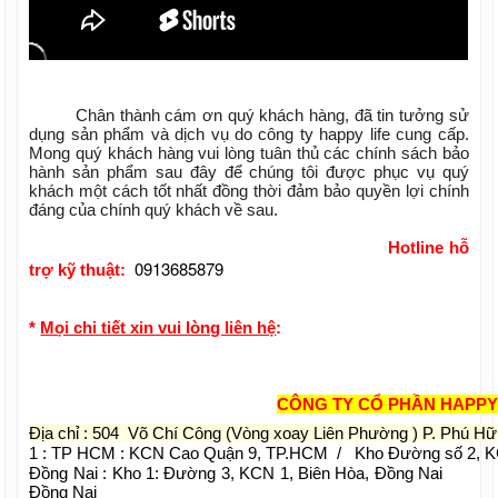
Chân thành cám ơn quý khách hàng, đã tin tưởng sử
dụng sản phẩm và dịch vụ do công ty happy life cung cấp.
Mong quý khách hàng vui lòng tuân thủ các chính sách bảo
hành sản phẩm sau đây để chúng tôi được phục vụ quý
khách một cách tốt nhất đồng thời đảm bảo quyền lợi chính
đáng của chính quý khách về sau.
Hotline hỗ
0913685879
trợ kỹ thuật:
*
Mọi chi tiết xin vui lòng liên hệ
:
CÔNG TY CỔ PHẦN HAPPY
Địa chỉ : 504 Võ Chí Công (Vòng xoay Liên Phường ) P. Phú H
1 : TP HCM : KCN Cao Quận 9, TP.HCM / Kho Đường số 2, 
Đồng Nai : Kho 1: Đường 3, KCN 1, Biên Hòa, Đồng Na
Đồng Nai