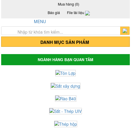
Mua hàng (0)
Báo giá
File tài liệu
Hotline: 0917 24 55 99
MENU
Trang chủ
Giới thiệu
Sản Phẩm
DANH MỤC SẢN PHẨM
Thép hộp mạ kẽm - Thép hộp đen
Thép hộp mã kẽm
Thép hộp đen
NGÀNH HÀNG BẠN QUAN TÂM
Thép hộp mã kẽm Hòa Phát
Thép hộp đen Hòa Phát
Thép hộp mã kẽm Hoa Sen
Thép hộp Hoa Sen
Giá tôn lợp, tôn Hoa Sen, tôn Đông Á, tôn
Phương Nam
Tôn mạ màu Trung Quốc
Tôn mạ màu Phương Nam
Tôn mạ màu Đông Á
Tôn lợp Hòa Phát
Tôn lợp Hoa Sen
Tôn chống nóng - Tôn cách nhiệt