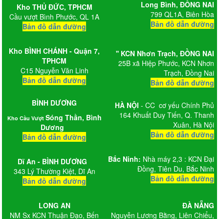
Long Bình,
ĐỒNG NAI
Kho
THỦ ĐỨC, TPHCM
799 QL1A, Biên Hòa
Cầu vượt Bình Phước, QL 1A
Bản đồ dẫn đường
Bản đồ dẫn đường
Kho BÌNH CHÁNH - Quận 7,
'' KCN Nhơn Trạch
, ĐỒNG NAI
TPHCM
25B xã Hiệp Phước, KCN Nhơn
C15 Nguyễn Văn Linh
Trạch, Đồng Nai
Bản đồ dẫn đường
Bản đồ dẫn đường
BÌNH DƯƠNG
HÀ NỘI
- CC cơ yếu Chính Phủ
164 Khuất Duy Tiến, Q. Thanh
Sóng Thần, Bình
Kho Cầu Vượt
Xuân, Hà Nội
Dương
Bản đồ dẫn đường
Bản đồ dẫn đường
Bắc Ninh:
Nhà máy 2,3 : KCN Đại
Dĩ An - BÌNH DƯƠNG
Đồng, Tiên Du, Bắc Ninh
343 Lý Thường Kiệt, Dĩ An
Bản đồ dẫn đường
Bản đồ dẫn đường
LONG AN
ĐÀ NẴNG
NM Sx KCN Thuận Đạo, Bến
Nguyễn Lương Bằng, Liên Chiểu,