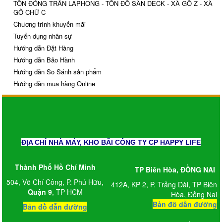
TÔN ĐÓNG TRẦN LAPHONG - TÔN ĐỔ SÀN DECK - XÀ GỒ Z - XÀ
GỒ CHỮ C
Chương trình khuyến mãi
Tuyển dụng nhân sự
Hướng dẫn Đặt Hàng
Hướng dẫn Bảo Hành
Hướng dẫn So Sánh sản phẩm
Hướng dẫn mua hàng Online
ĐỊA CHỈ NHÀ MÁY, KHO BÃI CÔNG TY CP HAPPY LIFE
Thành Phố Hồ Chí Minh
TP Biên Hòa, ĐỒNG NAI
504, Võ Chí Công, P. Phú Hữu,
412A, KP 2, P. Trảng Dài, TP Biên
Quận 9
, TP HCM
Hòa, Đồng Nai
Bản đồ dẫn đường
Bản đồ dẫn đường