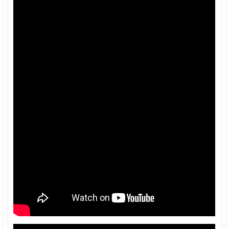
Giá ống thép đúc Trung Quốc
Ống thép đúc tại TPHCM
Thép tròn đặc - Thép vuông đặc
Thép Hòa Phát
Thép Hoa Sen
Thép An Khánh
Thép Dana Ý
Thép VSC - POSCO
Thép POMINA
Thép TISCO
Thép Việt Nhật
Thép Việt Mỹ
Thép Việt Đức
Thép Việt Sing
Thép Việt Úc
Thép Việt Ý
Thép ống mạ kẽm nhúng nóng
Thép ống mạ kẽm Hoà Phát
Thép ống mạ kẽm Hoa Sen
Thép ống mạ kẽm
Thép ống mạ kẽm nhúng nóng
Vật tư phụ xây dựng, nông nghiệp, công
nghiệp