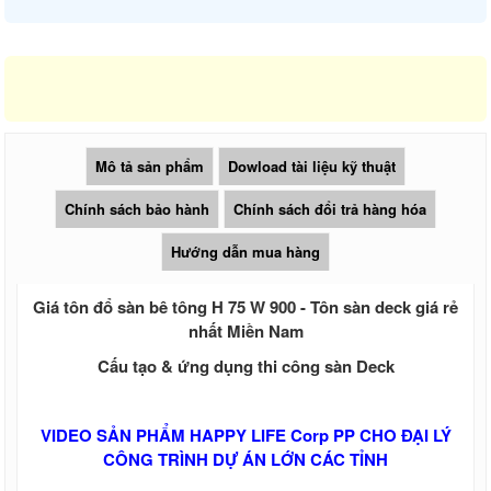
Tấm nhựa poly lấy sáng màu trà 3mm
4mm 5mm 6mm
Giá tấm xi măng cemboard Thái Lan
Báo giá thi công tấm Cemboard TPHCM
zalo 0913685879
Giá tấm xi măng Cemboard Duraflex
1m22* 2m44, 1m* 2m
Tấm cemboard Việt Nam
Mô tả sản phẩm
Dowload tài liệu kỹ thuật
Tấm cemboard duraflex - Tấm
Cemboard Vĩnh Tường
Chính sách bảo hành
Chính sách đổi trả hàng hóa
Giá tấm xi măng Thái Lan SCG nhập
100%
Hướng dẫn mua hàng
Sale Tấm cemboard Thái Lan SCG
Sale Tấm cemboard Thái Lan Dura
Giá tôn đổ sàn bê tông H 75 W 900 - Tôn sàn deck giá rẻ
Sale Tấm cemboard Việt Nam
Ván Coppha, Giá ván ép Cốp Pha
nhất Miền Nam
Giá ván copha đỏ 4m, Ván cốp pha đen
Cấu tạo & ứng dụng thi công sàn Deck
4m giá rẻ, Ván cốp pha vàng
Ván coppha đỏ 4m, Giá ván copha đỏ
2021 2022, Ván cốp pha giá rẻ
VIDEO SẢN PHẨM HAPPY LIFE Corp PP CHO ĐẠI LÝ
Ván coppha đen 4m, Bảng báo giá ván
CÔNG TRÌNH DỰ ÁN LỚN CÁC TỈNH
copha đen, Ván cốp pha giá rẻ
Ván coppha màu vàng 4 m, Bảng báo giá