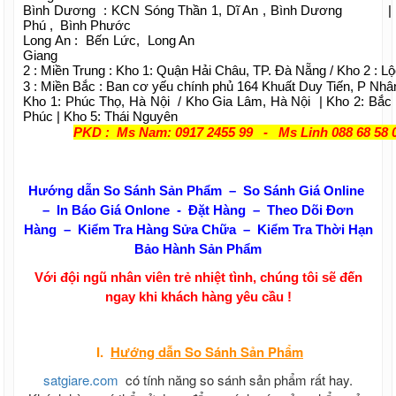
Bình Dương : KCN Sóng Thần 1, Dĩ An , Bình Dương
Phú , Bình Phước
Long An : Bến Lức, Long An | Kiên G
Giang
2 : Miền Trung : Kho 1: Quận Hải Châu, TP. Đà Nẵng / Kho 2 : L
3 : Miền Bắc : Ban cơ yếu chính phủ 164 Khuất Duy Tiến, P Nhâ
Kho 1: Phúc Thọ, Hà Nội / Kho Gia Lâm, Hà Nội | Kho 2: Bắc 
Phúc | Kho 5: Thái Nguyên
PKD : Ms Nam: 0917 2455 99 - Ms Linh 088 68 58 
Hướng dẫn So Sánh Sản Phẩm – So Sánh Giá Online
– In Báo Giá Onlone - Đặt Hàng – Theo Dõi Đơn
Hàng – Kiểm Tra Hàng Sửa Chữa – Kiểm Tra Thời Hạn
Bảo Hành Sản Phẩm
Với đội ngũ nhân viên trẻ nhiệt tình, chúng tôi sẽ đến
ngay khi khách hàng yêu cầu !
I.
Hướng dẫn
So Sánh Sản Phẩm
satgiare.com
có tính năng so sánh sản phẩm rất hay.