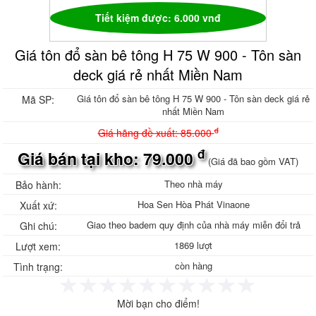
Ván phủ phim giá rẻ, ván khuôn phủ phim
Tiết kiệm được: 6.000 vnđ
Bảng giá ván phủ phim
Ván phủ phim Tekcom
Giá tôn đổ sàn bê tông H 75 W 900 - Tôn sàn
Sale Ván phủ phim Tekcom
Ván phủ phim Hòa Phát
deck giá rẻ nhất Miền Nam
Sale Ván ép phủ phim
Sale Ván ép phủ phim giá rẻ
Giá tôn đổ sàn bê tông H 75 W 900 - Tôn sàn deck giá rẻ
Mã SP:
Sale Ván Hòa Phát
nhất Miền Nam
Gỗ ghép thanh, Ván gỗ ghép thanh
đ
Giá hãng đề xuất: 85.000
Gỗ ghép thông giá rẻ, gỗ thông ghép
đ
công nghiệp
Giá bán tại kho: 79.000
(Giá đã bao gồm VAT)
Gỗ ghép thanh tràm, Báo giá gỗ ghép
tràm
Theo nhà máy
Bảo hành:
Gỗ ghép cao su, Gỗ ghép phủ keo bóng
Hoa Sen Hòa Phát Vinaone
Xuất xứ:
Tôn nhựa sáng, Tôn nhựa lấy sáng
Composite
Giao theo badem quy định của nhà máy miễn đổi trả
Ghi chú:
Tôn nhựa sáng sóng Seamlock Seam-
1869 lượt
Lượt xem:
lock Seam lock
còn hàng
Tôn Cliplock - TÔN KLIPLOCK HD 945 -
Tình trạng:
960 2 sóng 3 sóng 4 sóng Sx theo yêu
cầu
Mời bạn cho điểm!
Tôn nhựa Klip Lock HD 960 mm