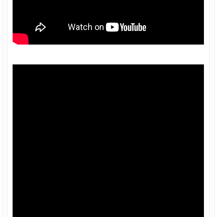
TÔN SÀN DECK, TÔN ĐỔ SÀN BÊ TÔNG
TÔN ĐỔ SÀN DECK 1.5 mm 1.5 ly, TÔN
SÀN DECK, TÔN ĐỔ SÀN BÊ TÔNG
TÔN ĐỔ SÀN DECK 0.58 mm 6mm, TÔN
SÀN DECK, TÔN ĐỔ SÀN BÊ TÔNG
TÔN ĐỔ SÀN DECK 0.5 mm, TÔN SÀN
DECK, TÔN ĐỔ SÀN BÊ TÔNG
Tin tức
Liên hệ
Chiết khấu bán hàng
Báo giá
File tài liệu