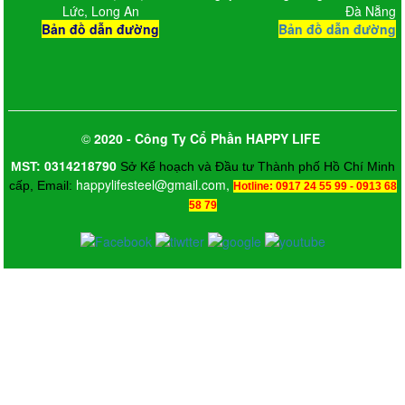
Lức, Long An
Đà Nẵng
Bản đồ dẫn đường
Bản đồ dẫn đường
©
2020 - Công Ty Cổ Phần HAPPY LIFE
0314218790
MST:
Sở Kế hoạch và Đầu tư Thành phố Hồ Chí Minh
happylifesteel@gmail.com,
cấp, Email:
Hotline: 0917 24 55 99 - 0913 68
58 79