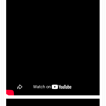
Ống thép đúc, ống hàn
Ống thép đúc Hòa Phát
Bảng giá ống thép hàn
Giá ống thép đúc Trung Quốc
Ống thép đúc tại TPHCM
Thép tròn đặc - Thép vuông đặc
Thép Hòa Phát
Thép Hoa Sen
Thép An Khánh
Thép Dana Ý
Thép VSC - POSCO
Thép POMINA
Thép TISCO
Thép Việt Nhật
Thép Việt Mỹ
Thép Việt Đức
Thép Việt Sing
Thép Việt Úc
Thép Việt Ý
Thép ống mạ kẽm nhúng nóng
Thép ống mạ kẽm Hoà Phát
Thép ống mạ kẽm Hoa Sen