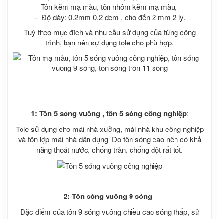
Tôn kẽm mạ màu, tôn nhôm kẽm mạ màu,
Tấm polycarbonate Indonesia
– Độ dày: 0.2mm 0,2 dem , cho đến 2 mm 2 ly.
Tấm polycarbonate hàng Đức
Tấm polycarbonate Malaysia
Tuỳ theo mục đích và nhu cầu sử dụng của từng công
Tấm nhựa poly lấy sáng màu trà 3mm
trình, bạn nên sự dụng tole cho phù hợp.
4mm 5mm 6mm
Giá tấm xi măng cemboard Thái Lan
Báo giá thi công tấm Cemboard TPHCM
zalo 0913685879
Giá tấm xi măng Cemboard Duraflex
1m22* 2m44, 1m* 2m
Tấm cemboard Việt Nam
1: Tôn 5 sóng vuông , tôn 5 sóng công nghiệp
:
Tấm cemboard duraflex - Tấm
Cemboard Vĩnh Tường
Tole sử dụng cho mái nhà xưởng, mái nhà khu công nghiệp
Giá tấm xi măng Thái Lan SCG nhập
và tôn lợp mái nhà dân dụng. Do tôn sóng cao nên có khả
100%
năng thoát nước, chống tràn, chống dột rất tốt.
Sale Tấm cemboard Thái Lan SCG
Sale Tấm cemboard Thái Lan Dura
Sale Tấm cemboard Việt Nam
Ván Coppha, Giá ván ép Cốp Pha
Giá ván copha đỏ 4m, Ván cốp pha đen
2: Tôn sóng vuông 9 sóng
:
4m giá rẻ, Ván cốp pha vàng
Đặc điểm của tôn 9 sóng vuông chiều cao sóng thấp, sử
Ván coppha đỏ 4m, Giá ván copha đỏ