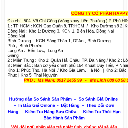
CÔNG TY CỔ PHẦN HAPPY
Địa chỉ : 504 Võ Chí Công (Vòng xoay Liên Phường ) P. Phú H
1 : TP HCM : KCN Cao Quận 9, TP.HCM / Kho Đường số 2, 
Đồng Nai : Kho 1: Đường 3, KCN 1, Biên Hòa, Đồng Na
Đồng Nai
Bình Dương : KCN Sóng Thần 1, Dĩ An , Bình Dương
Phú , Bình Phước
Long An : Bến Lức, Long An | Kiên G
Giang
2 : Miền Trung : Kho 1: Quận Hải Châu, TP. Đà Nẵng / Kho 2 : L
3 : Miền Bắc : Ban cơ yếu chính phủ 164 Khuất Duy Tiến, P Nhâ
Kho 1: Phúc Thọ, Hà Nội / Kho Gia Lâm, Hà Nội | Kho 2: Bắc 
Phúc | Kho 5: Thái Nguyên
PKD : Ms Nam: 0917 2455 99 - Ms Linh 088 68 58 
Hướng dẫn So Sánh Sản Phẩm – So Sánh Giá Online
– In Báo Giá Onlone - Đặt Hàng – Theo Dõi Đơn
Hàng – Kiểm Tra Hàng Sửa Chữa – Kiểm Tra Thời Hạn
Bảo Hành Sản Phẩm
Với đội ngũ nhân viên trẻ nhiệt tình, chúng tôi sẽ đến