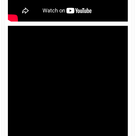
DECK, TÔN ĐỔ SÀN BÊ TÔNG
TÔN ĐỔ SÀN DECK 0.95 mm 1mm, TÔN
SÀN DECK, TÔN ĐỔ SÀN BÊ TÔNG
TÔN ĐỔ SÀN DECK 1.15 mm 1.2mm,
TÔN SÀN DECK, TÔN ĐỔ SÀN BÊ TÔNG
TÔN ĐỔ SÀN DECK 1.5 mm 1.5 ly, TÔN
SÀN DECK, TÔN ĐỔ SÀN BÊ TÔNG
TÔN ĐỔ SÀN DECK 0.58 mm 6mm, TÔN
SÀN DECK, TÔN ĐỔ SÀN BÊ TÔNG
TÔN ĐỔ SÀN DECK 0.5 mm, TÔN SÀN
DECK, TÔN ĐỔ SÀN BÊ TÔNG
Tin tức
Liên hệ
Chiết khấu bán hàng
Báo giá
File tài liệu