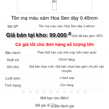
Tôn mạ màu Đông Á
Tôn lợp Hòa Phát
Tôn lợp Hoa Sen
Tôn chống nóng - Tôn cách nhiệt
Tôn mạ màu xám Hoa Sen dày 0.45mm
Tôn lợp PU chống nóng cách nhiệt
Tôn Panel làm vách
Tôn mạ màu xám Hoa Sen dày 0.45mm
Mã SP:
Tôn giả ngói , Tôn sóng ngói
đ
Giá bán tại kho: 99.000
Tôn dán xốp EPS
(Giá đã bao gồm VAT)
Tôn lợp chống nóng, Tôn cách nhiệt, tôn
Có giá tốt cho đơn hàng số lượng lớn
PU
Tôn lợp 5 sóng
Theo thời hạn của nhà máy trên toàn quốc
Bảo hành:
Tôn lợp klip-lok , tôn Cliplock
Ống thép mạ kẽm - Ống thép đen
Chính hãng
Xuất xứ:
Ống Thép Hữu Liên
Giá bán theo mét, Giá bán chưa bao gồm chi phí vận
Ghi chú:
Ống Thép Vinaone
chuyển
Ống Thép Mã Kẽm
11504 lượt
Lượt xem:
Ống Thép Đen
Ống Thép Đen Hoa Sen
Còn hàng
Tình trạng:
Ống Thép Mã Kẽm Hoa Sen
Ống Thép Đen Hòa Phát
Ống Thép Mã Kẽm Hòa Phát
Mời bạn cho điểm!
Thép ống Hòa Phát, Báo giá ống thép
Sắt giá rẻ
Hòa Phát