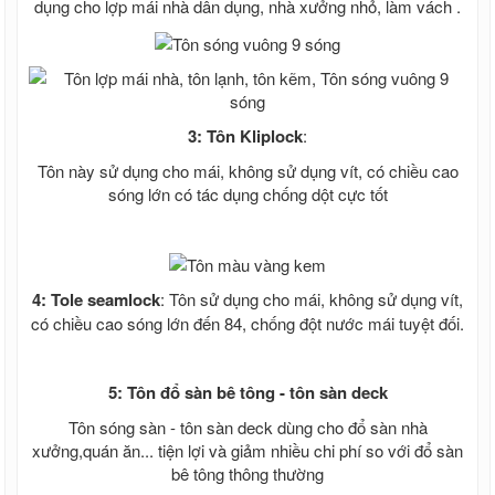
dụng cho lợp mái nhà dân dụng, nhà xưởng nhỏ, làm vách .
2021 2022, Ván cốp pha giá rẻ
Ván coppha đen 4m, Bảng báo giá ván
copha đen, Ván cốp pha giá rẻ
Ván coppha màu vàng 4 m, Bảng báo giá
ván cốp pha 2021
Giá cốp pha màu cam, Giá cốp pha xây
3: Tôn Kliplock
:
dựng, Ván coppha màu cam
Ván ép phủ keo, Ván cốp pha phủ keo,
Tôn này sử dụng cho mái, không sử dụng vít, có chiều cao
Ván coppha phủ keo
sóng lớn có tác dụng chống dột cực tốt
Ván coppha Mỹ Anh, Ván cốp pha chất
lượng, Giá ván coppha Mỹ Anh
Ván coppha đỏ 4m, Ván cốp pha đen,
Ván Coppha Mỹ Anh, Ván Bình Minh, Ván
coppha Thanh Mai
4: Tole seamlock
: Tôn sử dụng cho mái, không sử dụng vít,
Ván Coppha Thanh Mai, Ván cốp pha
có chiều cao sóng lớn đến 84, chống đột nước mái tuyệt đối.
chất lượng
Ván coppha Bình Minh, Bảng báo giá ván
bình Minh, Ván cốp pha chất lượng
5: Tôn đổ sàn bê tông - tôn sàn deck
Tôn đổ sàn - Tôn sàn deck
Tôn sóng sàn - tôn sàn deck dùng cho đổ sàn nhà
Giá tôn đổ sàn bê tông H 75 W 900 - Tôn
xưởng,quán ăn... tiện lợi và giảm nhiều chi phí so với đổ sàn
sàn deck giá rẻ nhất Miền Nam
bê tông thông thường
Giá tôn đổ sàn be tông - Tôn đổ sàn giá