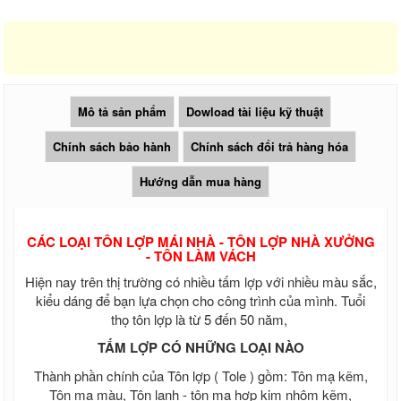
Tôn Cliplock - TÔN KLIPLOCK HD 945 -
960 2 sóng 3 sóng 4 sóng Sx theo yêu
cầu
Tôn nhựa Klip Lock HD 960 mm
Tôn nhựa sáng clip lock HD 945 mm
Tôn nhựa sáng 11 sóng tròn
Mô tả sản phẩm
Dowload tài liệu kỹ thuật
Tôn nhựa sáng 9 sóng vuông
Tôn nhựa sáng 5 sóng công nghiệp
Chính sách bảo hành
Chính sách đổi trả hàng hóa
Tôn nhựa sáng phẳng
Tôn nhựa sáng sợi thủy tinh
Hướng dẫn mua hàng
Tôn nhựa PVC
Tôn nhựa sáng composite
Sale Tôn nhựa sáng composite
Sale Tôn nhựa PVC
CÁC LOẠI TÔN LỢP MÁI NHÀ - TÔN LỢP NHÀ XƯỞNG
- TÔN LÀM VÁCH
Tấm polycarbonate, Tấm nhựa sáng
thông minh
Hiện nay trên thị trường có nhiều tấm lợp với nhiều màu sắc,
Tấm polycarbonate rỗng ruột, tấm nhựa
kiểu dáng để bạn lựa chọn cho công trình của mình. Tuổi
sáng thông minh
thọ tôn lợp là từ 5 đến 50 năm,
Tấm polycarbonate đặc ruột, tấm
polycarbonate rỗng, tấm nhựa sáng
TẤM LỢP CÓ NHỮNG LOẠI NÀO
thông minh
Thành phần chính của Tôn lợp ( Tole ) gồm: Tôn mạ kẽm,
Tấm polycarbonate Hàn Quốc
Tôn mạ màu, Tôn lạnh - tôn mạ hợp kim nhôm kẽm,
Tấm polycarbonate Ấn Độ EU