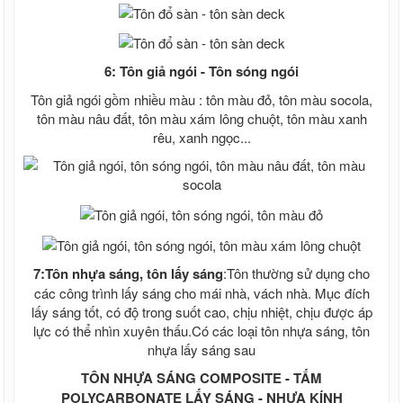
rẻ - Bảng giá tôn sàn deck
Giá tôn đổ sàn bê tông H 50 W 1000 -
Tôn sàn deck giá rẻ nhất Miền Nam
Lưới B40 , Rào lưới, Kẽm gai
6: Tôn giả ngói - Tôn sóng ngói
Lưới B40 mạ kẽm
Lưới B40 bọc nhựa
Tôn giả ngói gồm nhiều màu : tôn màu đỏ, tôn màu socola,
Lưới B40 Nam Định
tôn màu nâu đất, tôn màu xám lông chuột, tôn màu xanh
Kẽm gai , rào lưới kẽm gai giá rẻ
rêu, xanh ngọc...
Kẽm lam , rào lưới kẽm lam giá rẻ
Tấm xi măng vân gỗ Conwood
Tấm xi măng vân gỗ lót sàn, sàn gỗ xi
măng, sàn gỗ xi măng, Giá tấm xi măng
giả gỗ
Tấm xi măng giả gỗ ốp tường ngoài
trời, Tấm ốp tường giả gỗ ngoài trời
Tấm ốp trần vân gỗ, Tấm ốp trần giả gỗ,
7:Tôn nhựa sáng, tôn lấy sáng
:Tôn thường sử dụng cho
Tấm xi măng ốp trần
các công trình lấy sáng cho mái nhà, vách nhà. Mục đích
Thép tấm - Thép cuộn - Thép gân
lấy sáng tốt, có độ trong suốt cao, chịu nhiệt, chịu được áp
Thép tấm mạ kẽm
lực có thể nhìn xuyên thấu.Có các loại tôn nhựa sáng, tôn
Thép tấm Trung Quốc
nhựa lấy sáng sau
Thép tấm chống trượt, tấm gân
TÔN NHỰA SÁNG COMPOSITE - TẤM
Thép tấm ss400
POLYCARBONATE LẤY SÁNG - NHỰA KÍNH
Cắt bản mã theo yêu cầu