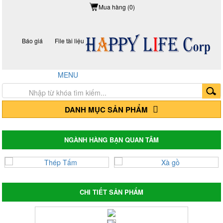
Mua hàng (0)
Báo giá
File tài liệu
Hotline: 0917 24 55 99
MENU
Trang chủ
Giới thiệu
Sản Phẩm
DANH MỤC SẢN PHẨM
Thép hộp mạ kẽm - Thép hộp đen
Thép hộp mã kẽm
Thép hộp đen
NGÀNH HÀNG BẠN QUAN TÂM
Thép hộp mã kẽm Hòa Phát
Thép hộp đen Hòa Phát
Thép hộp mã kẽm Hoa Sen
Thép hộp Hoa Sen
Giá tôn lợp, tôn Hoa Sen, tôn Đông Á, tôn
CHI TIẾT SẢN PHẨM
Phương Nam
Tôn mạ màu Trung Quốc
Tôn mạ màu Phương Nam