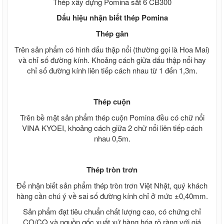
Tấm nhựa poly lấy sáng màu trà 3mm
Thép xây dựng Pomina sắt 6 CB300
4mm 5mm 6mm
Dấu hiệu nhận biết thép Pomina
Giá tấm xi măng cemboard Thái Lan
Báo giá thi công tấm Cemboard TPHCM
Thép gân
zalo 0913685879
Trên sản phẩm có hình dấu thập nổi (thường gọi là Hoa Mai)
Giá tấm xi măng Cemboard Duraflex
và chỉ số đường kính. Khoảng cách giữa dấu thập nổi hay
1m22* 2m44, 1m* 2m
chỉ số đường kính liên tiếp cách nhau từ 1 đến 1,3m.
Tấm cemboard Việt Nam
Tấm cemboard duraflex - Tấm
Cemboard Vĩnh Tường
Giá tấm xi măng Thái Lan SCG nhập
Thép cuộn
100%
Trên bề mặt sản phẩm thép cuộn Pomina đều có chữ nổi
Sale Tấm cemboard Thái Lan SCG
VINA KYOEI, khoảng cách giữa 2 chữ nổi liên tiếp cách
Sale Tấm cemboard Thái Lan Dura
nhau 0,5m.
Sale Tấm cemboard Việt Nam
Ván Coppha, Giá ván ép Cốp Pha
Giá ván copha đỏ 4m, Ván cốp pha đen
Thép tròn trơn
4m giá rẻ, Ván cốp pha vàng
Ván coppha đỏ 4m, Giá ván copha đỏ
Để nhận biết sản phẩm thép tròn trơn Việt Nhật, quý khách
2021 2022, Ván cốp pha giá rẻ
hàng cần chú ý về sai số đường kính chỉ ở mức ±0,40mm.
Ván coppha đen 4m, Bảng báo giá ván
copha đen, Ván cốp pha giá rẻ
Sản phẩm đạt tiêu chuẩn chất lượng cao, có chứng chỉ
Ván coppha màu vàng 4 m, Bảng báo giá
CO/CQ và nguồn gốc xuất xứ hàng hóa rõ ràng với giá