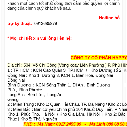
khách một cách tốt nhất đồng thời đảm bảo quyền lợi chính
đáng của chính quý khách về sau.
Hotline hỗ
0913685879
trợ kỹ thuật:
*
Mọi chi tiết xin vui lòng liên hệ
:
CÔNG TY CỔ PHẦN HAPPY
Địa chỉ : 504 Võ Chí Công (Vòng xoay Liên Phường ) P. Phú H
1 : TP HCM : KCN Cao Quận 9, TP.HCM / Kho Đường số 2, 
Đồng Nai : Kho 1: Đường 3, KCN 1, Biên Hòa, Đồng Na
Đồng Nai
Bình Dương : KCN Sóng Thần 1, Dĩ An , Bình Dương
Phú , Bình Phước
Long An : Bến Lức, Long An | Kiên G
Giang
2 : Miền Trung : Kho 1: Quận Hải Châu, TP. Đà Nẵng / Kho 2 : L
3 : Miền Bắc : Ban cơ yếu chính phủ 164 Khuất Duy Tiến, P Nhâ
Kho 1: Phúc Thọ, Hà Nội / Kho Gia Lâm, Hà Nội | Kho 2: Bắc 
Phúc | Kho 5: Thái Nguyên
PKD : Ms Nam: 0917 2455 99 - Ms Linh 088 68 58 