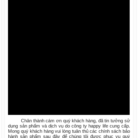
Chân thành cám ơn quý khách hàng, đã tin tưởng sử
dụng sản phẩm và dịch vụ do công ty happy life cung cấp.
Mong quý khách hàng vui lòng tuân thủ các chính sách bảo
hành sản phẩm sau đây để chúng tôi được phục vụ quý