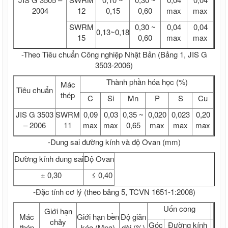
Mặt bích thép
2004
12
0,15
0,60
max
max
Sắt xây dựng, thép xây dựng, sắt thép
SWRM
0,30 ~
0,04
0,04
xây dựng
0,13~0,18
15
0,60
max
max
Sắt - Thép Hòa Phát
Sắt - Thép Việt Ý
-Theo Tiêu chuẩn Công nghiệp Nhật Bản (Bảng 1, JIS G
Sắt - Thép Miền Nam
3503-2006)
Sắt - Thép Việt Nhật
Sắt - Thép Pomina
Thành phần hóa học (%)
Mác
Tiêu chuẩn
Sắt xây dựng giá rẻ
thép
C
Si
Mn
P
S
Cu
Thép xây dựng giá rẻ
Ván ép phủ phim Tekcom giá rẻ
JIS G 3503
SWRM
0,09
0,03
0,35 ~
0,020
0,023
0,20
Giá ván cốp pha phủ phim tekcom
– 2006
11
max
max
0,65
max
max
max
Thép hình, thép chữ I, thép hình H, thép
V, thép hình U, thép La
-Dung sai đường kính và độ Ovan (mm)
Thép hình,thép I H U V Hòa Phát
Đường kính dung sai
Độ Ovan
Sắt thép I H U Posco
Sắt thép U I V An Khánh
± 0,30
≤ 0,40
Sắt thép U I H Trung Quốc
-Đặc tính cơ lý (theo bảng 5, TCVN 1651-1:2008)
Ván ép phủ keo, ván cốp pha phủ keo,
giá ván ép phủ keo
Uốn cong
Giới hạn
Ván ép phủ keo trong, ván cốp pha phủ
Mác
Giới hạn bền
Độ giãn
chảy
keo, giá ván ép phủ keo trong
Góc
Đường kính
thép
kéo (Mpa)
dài (%)