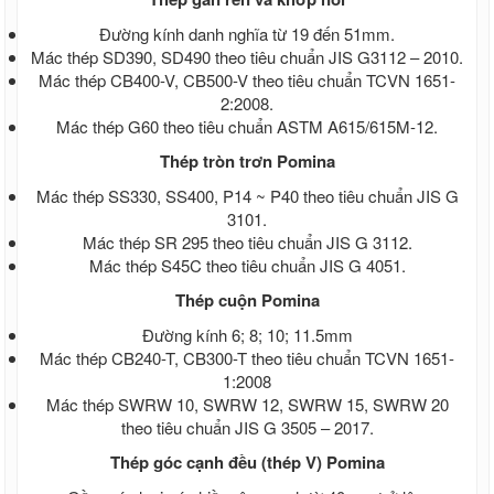
Giá ống thép đúc Trung Quốc
Ống thép đúc tại TPHCM
Đường kính danh nghĩa từ 19 đến 51mm.
Thép tròn đặc - Thép vuông đặc
Mác thép SD390, SD490 theo tiêu chuẩn JIS G3112 – 2010.
Thép Hòa Phát
Mác thép CB400-V, CB500-V theo tiêu chuẩn TCVN 1651-
Thép Hoa Sen
2:2008.
Thép An Khánh
Mác thép G60 theo tiêu chuẩn ASTM A615/615M-12.
Thép Dana Ý
Thép VSC - POSCO
Thép tròn trơn Pomina
Thép POMINA
Mác thép SS330, SS400, P14 ~ P40 theo tiêu chuẩn JIS G
Thép TISCO
3101.
Thép Việt Nhật
Mác thép SR 295 theo tiêu chuẩn JIS G 3112.
Thép Việt Mỹ
Mác thép S45C theo tiêu chuẩn JIS G 4051.
Thép Việt Đức
Thép Việt Sing
Thép cuộn Pomina
Thép Việt Úc
Thép Việt Ý
Đường kính 6; 8; 10; 11.5mm
Thép ống mạ kẽm nhúng nóng
Mác thép CB240-T, CB300-T theo tiêu chuẩn TCVN 1651-
Thép ống mạ kẽm Hoà Phát
1:2008
Thép ống mạ kẽm Hoa Sen
Mác thép SWRW 10, SWRW 12, SWRW 15, SWRW 20
Thép ống mạ kẽm
theo tiêu chuẩn JIS G 3505 – 2017.
Thép ống mạ kẽm nhúng nóng
Thép góc cạnh đều (thép V) Pomina
Vật tư phụ xây dựng, nông nghiệp, công
nghiệp