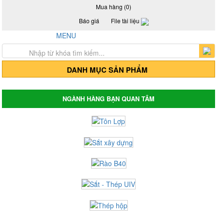
Mua hàng (0)
Báo giá
File tài liệu
Hotline: 0917 24 55 99
MENU
Trang chủ
Giới thiệu
Sản Phẩm
DANH MỤC SẢN PHẨM
Thép hộp mạ kẽm - Thép hộp đen
Thép hộp mã kẽm
Thép hộp đen
NGÀNH HÀNG BẠN QUAN TÂM
Thép hộp mã kẽm Hòa Phát
Thép hộp đen Hòa Phát
Thép hộp mã kẽm Hoa Sen
Thép hộp Hoa Sen
Giá tôn lợp, tôn Hoa Sen, tôn Đông Á, tôn
Phương Nam
Tôn mạ màu Trung Quốc
Tôn mạ màu Phương Nam
Tôn mạ màu Đông Á
Tôn lợp Hòa Phát
Tôn lợp Hoa Sen
Tôn chống nóng - Tôn cách nhiệt