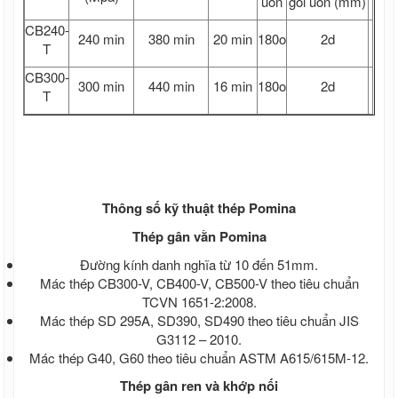
uốn
gối uốn (mm)
CB240-
240 min
380 min
20 min
180o
2d
T
CB300-
300 min
440 min
16 min
180o
2d
T
Thông số kỹ thuật thép Pomina
Thép gân vằn Pomina
Đường kính danh nghĩa từ 10 đến 51mm.
Mác thép CB300-V, CB400-V, CB500-V theo tiêu chuẩn
TCVN 1651-2:2008.
Mác thép SD 295A, SD390, SD490 theo tiêu chuẩn JIS
G3112 – 2010.
Mác thép G40, G60 theo tiêu chuẩn ASTM A615/615M-12.
Thép gân ren và khớp nối