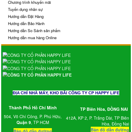
Chương trình khuyến mãi
Tuyển dụng nhân sự
Hướng dẫn Đặt Hàng
Hướng dẫn Bảo Hành
Hướng dẫn So Sánh sản phẩm
Hướng dẫn mua hàng Online
ĐỊA CHỈ NHÀ MÁY, KHO BÃI CÔNG TY CP HAPPY LIFE
Thành Phố Hồ Chí Minh
TP Biên Hòa, ĐỒNG NAI
504, Võ Chí Công, P. Phú Hữu,
412A, KP 2, P. Trảng Dài, TP Biên
Quận 9
, TP HCM
Hòa, Đồng Nai
Bản đồ dẫn đường
Bản đồ dẫn đường