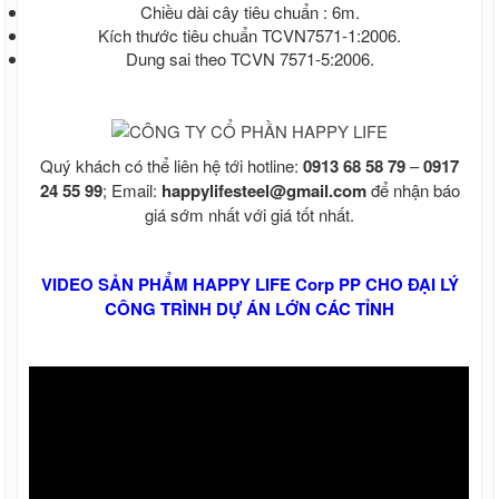
Chiều dài cây tiêu chuẩn : 6m.
Kích thước tiêu chuẩn TCVN7571-1:2006.
Dung sai theo TCVN 7571-5:2006.
Quý khách có thể liên hệ tới hotline:
0913 68 58 79
–
0917
24 55 99
; Email:
happylifesteel@gmail.com
để nhận báo
giá sớm nhất với giá tốt nhất.
VIDEO SẢN PHẨM HAPPY LIFE Corp PP CHO ĐẠI LÝ
CÔNG TRÌNH DỰ ÁN LỚN CÁC TỈNH