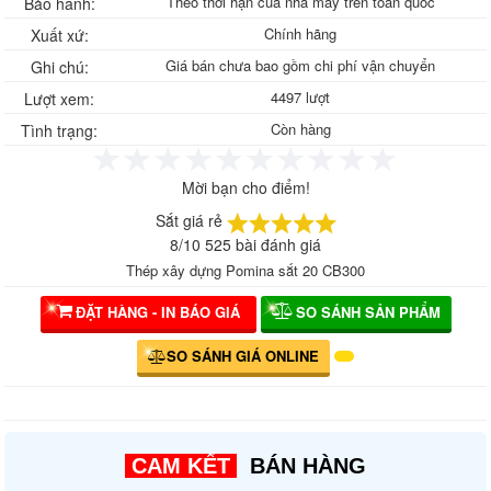
Theo thời hạn của nhà máy trên toàn quốc
Bảo hành:
Chính hãng
Xuất xứ:
Giá bán chưa bao gồm chi phí vận chuyển
Ghi chú:
4497 lượt
Lượt xem:
Còn hàng
Tình trạng:
Mời bạn cho điểm!
Sắt giá rẻ
8
/
10
525
bài đánh giá
Thép xây dựng Pomina sắt 20 CB300
ĐẶT HÀNG - IN BÁO GIÁ
SO SÁNH SẢN PHẨM
SO SÁNH GIÁ ONLINE
CAM KẾT
BÁN HÀNG