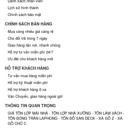
Danh sách nhân viên
Lịch sử hình thành
Chính sách bảo mật
CHÍNH SÁCH BÁN HÀNG
Mua càng nhiều giá càng rẻ
Cho đổi trả trong 7 ngày
Giao hàng tận nơi, nhanh chóng
Hỗ trợ tư vấn miễn phí 24/7
Ưu đãi cho khách hàng mới
HỖ TRỢ KHÁCH HÀNG
Tư vấn mua hàng miễn phí
Hỗ trợ kỹ thuật miễn phí
Hỗ trợ khách hàng ở xa
Vận Chuyển, giao hàng ngoài giờ
THÔNG TIN QUAN TRỌNG
GIÁ TÔN LỢP MÁI NHÀ - TÔN LỢP NHÀ XƯỞNG - TÔN LÀM VÁCH -
TÔN ĐÓNG TRẦN LAPHONG - TÔN ĐỔ SÀN DECK - XÀ GỒ Z - XÀ
GỒ CHỮ C