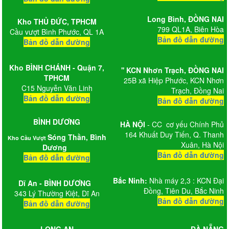
Long Bình,
ĐỒNG NAI
Kho
THỦ ĐỨC, TPHCM
799 QL1A, Biên Hòa
Cầu vượt Bình Phước, QL 1A
Bản đồ dẫn đường
Bản đồ dẫn đường
Kho BÌNH CHÁNH - Quận 7,
'' KCN Nhơn Trạch
, ĐỒNG NAI
TPHCM
25B xã Hiệp Phước, KCN Nhơn
C15 Nguyễn Văn Linh
Trạch, Đồng Nai
Bản đồ dẫn đường
Bản đồ dẫn đường
BÌNH DƯƠNG
HÀ NỘI
- CC cơ yếu Chính Phủ
164 Khuất Duy Tiến, Q. Thanh
Sóng Thần, Bình
Kho Cầu Vượt
Xuân, Hà Nội
Dương
Bản đồ dẫn đường
Bản đồ dẫn đường
Bắc Ninh:
Nhà máy 2,3 : KCN Đại
Dĩ An - BÌNH DƯƠNG
Đồng, Tiên Du, Bắc Ninh
343 Lý Thường Kiệt, Dĩ An
Bản đồ dẫn đường
Bản đồ dẫn đường
LONG AN
ĐÀ NẴNG