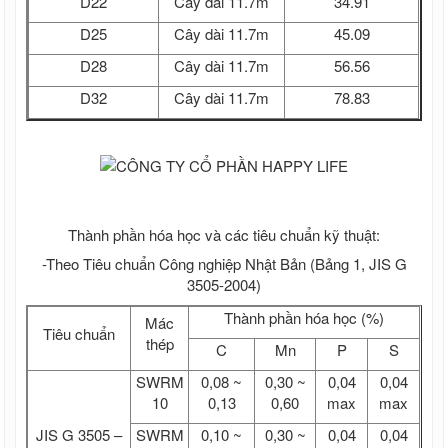
D22
Cây dài 11.7m
34.91
D25
Cây dài 11.7m
45.09
D28
Cây dài 11.7m
56.56
D32
Cây dài 11.7m
78.83
Thành phần hóa học và các tiêu chuẩn kỹ thuật:
-Theo Tiêu chuẩn Công nghiệp Nhật Bản (Bảng 1, JIS G
3505-2004)
Thành phần hóa học (%)
Mác
Tiêu chuẩn
thép
C
Mn
P
S
SWRM
0,08 ~
0,30 ~
0,04
0,04
10
0,13
0,60
max
max
JIS G 3505 –
SWRM
0,10 ~
0,30 ~
0,04
0,04