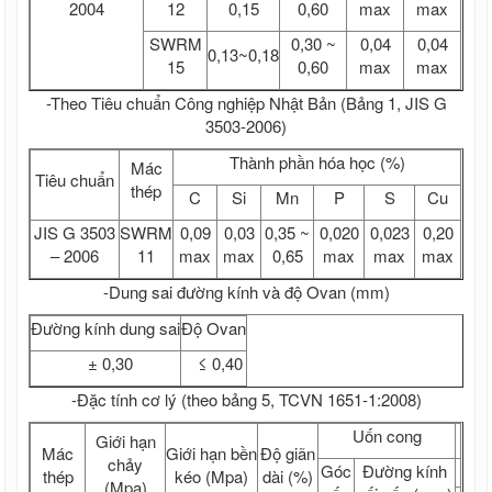
2004
12
0,15
0,60
max
max
SWRM
0,30 ~
0,04
0,04
0,13~0,18
15
0,60
max
max
-Theo Tiêu chuẩn Công nghiệp Nhật Bản (Bảng 1, JIS G
3503-2006)
Thành phần hóa học (%)
Mác
Tiêu chuẩn
thép
C
Si
Mn
P
S
Cu
JIS G 3503
SWRM
0,09
0,03
0,35 ~
0,020
0,023
0,20
– 2006
11
max
max
0,65
max
max
max
-Dung sai đường kính và độ Ovan (mm)
Đường kính dung sai
Độ Ovan
± 0,30
≤ 0,40
-Đặc tính cơ lý (theo bảng 5, TCVN 1651-1:2008)
Uốn cong
Giới hạn
Mác
Giới hạn bền
Độ giãn
chảy
Góc
Đường kính
thép
kéo (Mpa)
dài (%)
(Mpa)