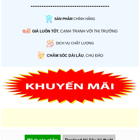
------------------------------------
SẢN PHẨM
CHÍNH HÃNG
GIÁ LUÔN TỐT
, CẠNH TRANH VỚI THỊ TRƯỜNG
DỊCH VỤ CHẤT LƯỢNG
CHĂM SÓC DÀI LÂU
, CHU ĐÁO
Mô tả sản phẩm
Dowload tài liệu kỹ thuật