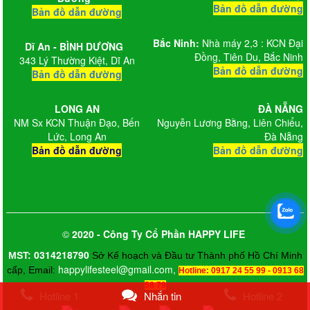
Bản đồ dẫn đường
Bản đồ dẫn đường
Bắc Ninh:
Nhà máy 2,3 : KCN Đại
Dĩ An - BÌNH DƯƠNG
Đồng, Tiên Du, Bắc Ninh
343 Lý Thường Kiệt, Dĩ An
Bản đồ dẫn đường
Bản đồ dẫn đường
LONG AN
ĐÀ NẴNG
NM Sx KCN Thuận Đạo, Bến
Nguyễn Lương Bằng, Liên Chiểu,
Lức, Long An
Đà Nẵng
Bản đồ dẫn đường
Bản đồ dẫn đường
©
2020 - Công Ty Cổ Phần HAPPY LIFE
0314218790
MST:
Sở Kế hoạch và Đầu tư Thành phố Hồ Chí Minh
happylifesteel@gmail.com,
cấp, Email:
Hotline: 0917 24 55 99 - 0913 68
58 79
Hotline 1
Nhắn tin
Hotline 2