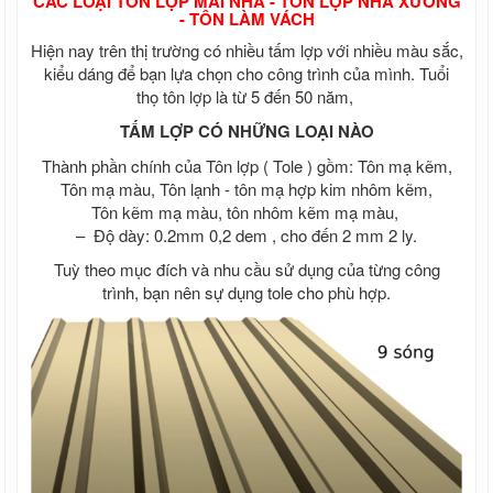
CÁC LOẠI TÔN LỢP MÁI NHÀ - TÔN LỢP NHÀ XƯỞNG
- TÔN LÀM VÁCH
Hiện nay trên thị trường có nhiều tấm lợp với nhiều màu sắc,
kiểu dáng để bạn lựa chọn cho công trình của mình. Tuổi
thọ tôn lợp là từ 5 đến 50 năm,
TẤM LỢP CÓ NHỮNG LOẠI NÀO
Thành phần chính của Tôn lợp ( Tole ) gồm: Tôn mạ kẽm,
Tôn mạ màu, Tôn lạnh - tôn mạ hợp kim nhôm kẽm,
Tôn kẽm mạ màu, tôn nhôm kẽm mạ màu,
– Độ dày: 0.2mm 0,2 dem , cho đến 2 mm 2 ly.
Tuỳ theo mục đích và nhu cầu sử dụng của từng công
trình, bạn nên sự dụng tole cho phù hợp.