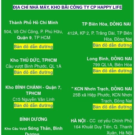
ĐỊA CHỈ NHÀ MÁY, KHO BÃI CÔNG TY CP HAPPY LIFE
Thành Phố Hồ Chí Minh
TP Biên Hòa, ĐỒNG NAI
504, Võ Chí Công, P. Phú Hữu,
412A, KP 2, P. Trảng Dài, TP Biên
Quận 9
, TP HCM
Hòa, Đồng Nai
Bản đồ dẫn đường
Bản đồ dẫn đường
Long Bình,
ĐỒNG NAI
Kho
THỦ ĐỨC, TPHCM
799 QL1A, Biên Hòa
Cầu vượt Bình Phước, QL 1A
Bản đồ dẫn đường
Bản đồ dẫn đường
Kho BÌNH CHÁNH - Quận 7,
'' KCN Nhơn Trạch
, ĐỒNG NAI
TPHCM
25B xã Hiệp Phước, KCN Nhơn
C15 Nguyễn Văn Linh
Trạch, Đồng Nai
Bản đồ dẫn đường
Bản đồ dẫn đường
BÌNH DƯƠNG
HÀ NỘI
- CC cơ yếu Chính Phủ
164 Khuất Duy Tiến, Q. Thanh
Sóng Thần, Bình
Kho Cầu Vượt
Xuân, Hà Nội
Dương