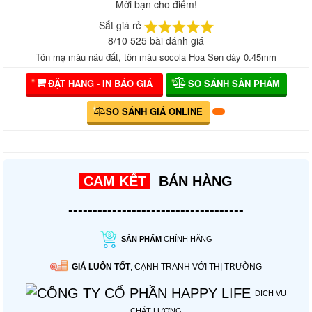
Mời bạn cho điểm!
Sắt giá rẻ
8
/
10
525
bài đánh giá
Tôn mạ màu nâu đất, tôn màu socola Hoa Sen dày 0.45mm
ĐẶT HÀNG - IN BÁO GIÁ
SO SÁNH SẢN PHẨM
SO SÁNH GIÁ ONLINE
CAM KẾT
BÁN HÀNG
------------------------------------
SẢN PHẨM
CHÍNH HÃNG
GIÁ LUÔN TỐT
, CẠNH TRANH VỚI THỊ TRƯỜNG
DỊCH VỤ
CHẤT LƯỢNG