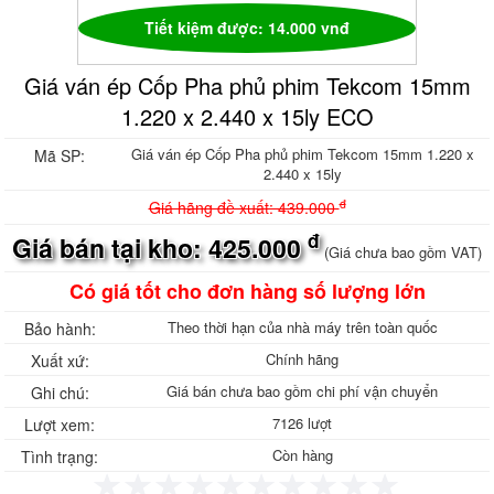
Ván phủ phim giá rẻ, ván khuôn phủ phim
Tiết kiệm được: 14.000 vnđ
Bảng giá ván phủ phim
Ván phủ phim Tekcom
Giá ván ép Cốp Pha phủ phim Tekcom 15mm
Sale Ván phủ phim Tekcom
Ván phủ phim Hòa Phát
1.220 x 2.440 x 15ly ECO
Sale Ván ép phủ phim
Sale Ván ép phủ phim giá rẻ
Giá ván ép Cốp Pha phủ phim Tekcom 15mm 1.220 x
Mã SP:
Sale Ván Hòa Phát
2.440 x 15ly
Gỗ ghép thanh, Ván gỗ ghép thanh
đ
Giá hãng đề xuất: 439.000
Gỗ ghép thông giá rẻ, gỗ thông ghép
đ
công nghiệp
Giá bán tại kho: 425.000
(Giá chưa bao gồm VAT)
Gỗ ghép thanh tràm, Báo giá gỗ ghép
tràm
Có giá tốt cho đơn hàng số lượng lớn
Gỗ ghép cao su, Gỗ ghép phủ keo bóng
Theo thời hạn của nhà máy trên toàn quốc
Tôn nhựa sáng, Tôn nhựa lấy sáng
Bảo hành:
Composite
Chính hãng
Xuất xứ:
Tôn nhựa sáng sóng Seamlock Seam-
Giá bán chưa bao gồm chi phí vận chuyển
Ghi chú:
lock Seam lock
Tôn Cliplock - TÔN KLIPLOCK HD 945 -
7126 lượt
Lượt xem:
960 2 sóng 3 sóng 4 sóng Sx theo yêu
Còn hàng
Tình trạng:
cầu
Tôn nhựa Klip Lock HD 960 mm