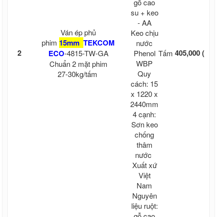
gỗ cao
TÔN SÀN DECK, TÔN ĐỔ SÀN BÊ TÔNG
TÔN ĐỔ SÀN DECK 1.5 mm 1.5 ly, TÔN
su + keo
SÀN DECK, TÔN ĐỔ SÀN BÊ TÔNG
- AA
Từ 
TÔN ĐỔ SÀN DECK 0.58 mm 6mm, TÔN
Ván ép phủ
Keo chịu
SÀN DECK, TÔN ĐỔ SÀN BÊ TÔNG
12 
phim
15mm
TEKCOM
nước
TÔN ĐỔ SÀN DECK 0.5 mm, TÔN SÀN
2
405,000
(kh
ECO
-4815-TW-GA
Phenol
Tấm
DECK, TÔN ĐỔ SÀN BÊ TÔNG
WBP
cư
Chuẩn 2 mặt phim
Tin tức
Quy
27-30kg/tấm
cắ
Liên hệ
cách: 15
Chiết khấu bán hàng
x 1220 x
Báo giá
2440mm
File tài liệu
4 cạnh:
Sơn keo
chống
thâm
nước
Xuất xứ
Việt
Nam
Nguyên
liệu ruột:
gỗ cao