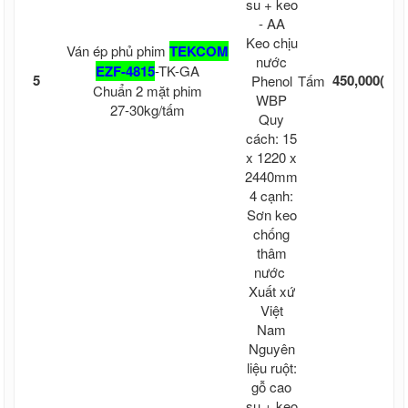
su + keo
- AA
Từ 
Keo chịu
Ván ép phủ phim
TEKCOM
15 
nước
EZF-4815
-TK-GA
5
450,000
(kh
Phenol
Tấm
Chuẩn 2 mặt phim
WBP
cư
27-30kg/tấm
Quy
cắ
cách: 15
x 1220 x
2440mm
4 cạnh:
Sơn keo
chống
thâm
nước
Xuất xứ
Việt
Nam
Nguyên
liệu ruột:
gỗ cao
su + keo