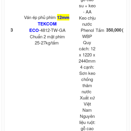
su + keo
- AA
Từ 
Ván ép phủ phim
12mm
Keo chịu
10 
TEKCOM
nước
3
350,000
(kh
ECO
-4812-TW-GA
Phenol
Tấm
WBP
cư
Chuẩn 2 mặt phim
Quy
25-27kg/tấm
cắ
cách: 12
x 1220 x
2440mm
4 cạnh:
Sơn keo
chống
thâm
nước
Xuất xứ
Việt
Nam
Nguyên
liệu ruột:
gỗ cao