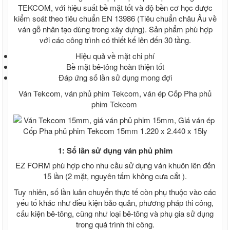
ván cốp pha 2021
TEKCOM, với hiệu suất bề mặt tốt và độ bền cơ học được
Giá cốp pha màu cam, Giá cốp pha xây
kiểm soát theo tiêu chuẩn EN 13986 (Tiêu chuẩn châu Âu về
dựng, Ván coppha màu cam
ván gỗ nhân tạo dùng trong xây dựng). Sản phẩm phù hợp
Ván ép phủ keo, Ván cốp pha phủ keo,
với các công trình có thiết kế lên đến 30 tầng.
Ván coppha phủ keo
Hiệu quả về mặt chi phí
Ván coppha Mỹ Anh, Ván cốp pha chất
Bề mặt bê-tông hoàn thiện tốt
lượng, Giá ván coppha Mỹ Anh
Đáp ứng số lần sử dụng mong đợi
Ván coppha đỏ 4m, Ván cốp pha đen,
Ván Coppha Mỹ Anh, Ván Bình Minh, Ván
Ván Tekcom, ván phủ phim Tekcom, ván ép Cốp Pha phủ
coppha Thanh Mai
phim Tekcom
Ván Coppha Thanh Mai, Ván cốp pha
chất lượng
Ván coppha Bình Minh, Bảng báo giá ván
bình Minh, Ván cốp pha chất lượng
1: Số lần sử dụng ván phủ phim
Tôn đổ sàn - Tôn sàn deck
Giá tôn đổ sàn bê tông H 75 W 900 - Tôn
EZ FORM phù hợp cho nhu cầu sử dụng ván khuôn lên đến
sàn deck giá rẻ nhất Miền Nam
15 lần (2 mặt, nguyên tấm không cưa cắt ).
Giá tôn đổ sàn be tông - Tôn đổ sàn giá
rẻ - Bảng giá tôn sàn deck
Tuy nhiên, số lần luân chuyển thực tế còn phụ thuộc vào các
Giá tôn đổ sàn bê tông H 50 W 1000 -
yếu tố khác như điều kiện bảo quản, phương pháp thi công,
Tôn sàn deck giá rẻ nhất Miền Nam
cấu kiện bê-tông, cũng như loại bê-tông và phụ gia sử dụng
Lưới B40 , Rào lưới, Kẽm gai
trong quá trình thi công.