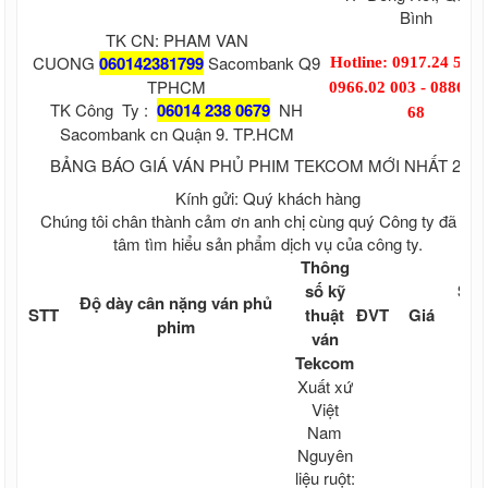
Giá ống thép đúc Trung Quốc
Bình
Ống thép đúc tại TPHCM
TK CN: PHAM VAN
Thép tròn đặc - Thép vuông đặc
CUONG
060142381799
Sacombank Q9
Hotline: 0917.24 55 9
Thép Hòa Phát
TPHCM
Thép Hoa Sen
0966.02 003 - 08868.
TK Công Ty :
06014 238 0679
NH
Thép An Khánh
68
Thép Dana Ý
Sacombank cn Quận 9. TP.HCM
Thép VSC - POSCO
BẢNG BÁO GIÁ VÁN PHỦ PHIM TEKCOM MỚI NHẤT 2021
Thép POMINA
Thép TISCO
Kính gửi: Quý khách hàng
Thép Việt Nhật
Chúng tôi chân thành cảm ơn anh chị cùng quý Công ty đã qu
Thép Việt Mỹ
tâm tìm hiểu sản phẩm dịch vụ của công ty.
Thép Việt Đức
Thông
Thép Việt Sing
số kỹ
Số 
Độ dày cân nặng ván phủ
Thép Việt Úc
STT
thuật
ĐVT
Giá
s
phim
Thép Việt Ý
ván
dụ
Thép ống mạ kẽm nhúng nóng
Tekcom
Thép ống mạ kẽm Hoà Phát
Xuất xứ
Thép ống mạ kẽm Hoa Sen
Việt
Thép ống mạ kẽm
Nam
Thép ống mạ kẽm nhúng nóng
Nguyên
Vật tư phụ xây dựng, nông nghiệp, công
liệu ruột:
nghiệp