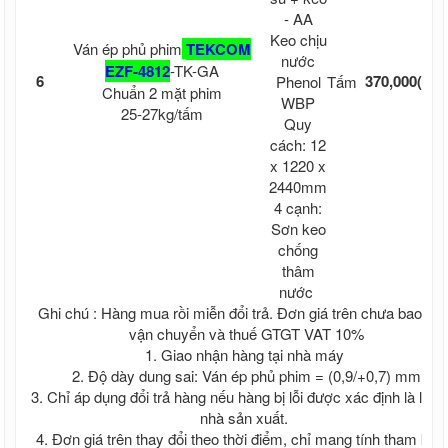
- AA
Từ 
Keo chịu
Ván ép phủ phim
TEKCOM
10 
nước
EZF-4812
-TK-GA
6
370,000
(kh
Phenol
Tấm
Chuẩn 2 mặt phim
WBP
cư
25-27kg/tấm
Quy
cắ
cách: 12
x 1220 x
2440mm
4 cạnh:
Sơn keo
chống
thâm
nước
Ghi chú : Hàng mua rồi miễn đổi trả. Đơn giá trên chưa bao g
vận chuyển và thuế GTGT VAT 10%
1. Giao nhận hàng tại nhà máy
2. Độ dày dung sai: Ván ép phủ phim = (0,9/+0,7) mm
3. Chỉ áp dụng đổi trả hàng nếu hàng bị lỗi được xác định là lỗi 
nhà sản xuất.
4. Đơn giá trên thay đổi theo thời điểm, chỉ mang tính tham khả