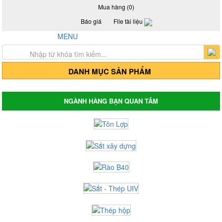
Mua hàng (0)
Báo giá
File tài liệu
Hotline: 0917 24 55 99
MENU
Trang chủ
Giới thiệu
Sản Phẩm
DANH MỤC SẢN PHẨM
Thép hộp mạ kẽm - Thép hộp đen
Thép hộp mã kẽm
Thép hộp đen
NGÀNH HÀNG BẠN QUAN TÂM
Thép hộp mã kẽm Hòa Phát
Thép hộp đen Hòa Phát
Thép hộp mã kẽm Hoa Sen
Thép hộp Hoa Sen
Giá tôn lợp, tôn Hoa Sen, tôn Đông Á, tôn
Phương Nam
Tôn mạ màu Trung Quốc
Tôn mạ màu Phương Nam
Tôn mạ màu Đông Á
Tôn lợp Hòa Phát
Tôn lợp Hoa Sen
Tôn chống nóng - Tôn cách nhiệt