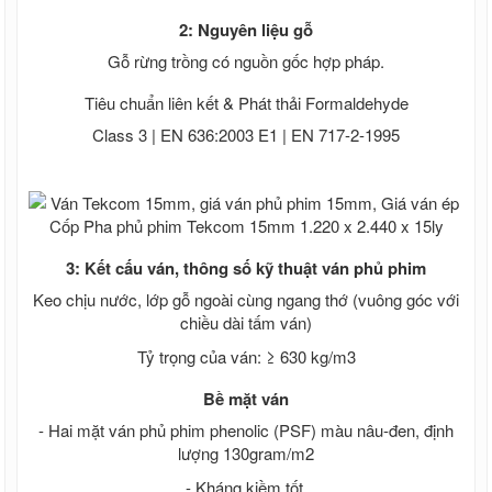
Lưới B40 mạ kẽm
Lưới B40 bọc nhựa
2: Nguyên liệu gỗ
Lưới B40 Nam Định
Gỗ rừng trồng có nguồn gốc hợp pháp.
Kẽm gai , rào lưới kẽm gai giá rẻ
Kẽm lam , rào lưới kẽm lam giá rẻ
Tiêu chuẩn liên kết & Phát thải Formaldehyde
Tấm xi măng vân gỗ Conwood
Class 3 | EN 636:2003 E1 | EN 717-2-1995
Tấm xi măng vân gỗ lót sàn, sàn gỗ xi
măng, sàn gỗ xi măng, Giá tấm xi măng
giả gỗ
Tấm xi măng giả gỗ ốp tường ngoài
trời, Tấm ốp tường giả gỗ ngoài trời
Tấm ốp trần vân gỗ, Tấm ốp trần giả gỗ,
3: Kết cấu ván, thông số kỹ thuật ván phủ phim
Tấm xi măng ốp trần
Thép tấm - Thép cuộn - Thép gân
Keo chịu nước, lớp gỗ ngoài cùng ngang thớ (vuông góc với
Thép tấm mạ kẽm
chiều dài tấm ván)
Thép tấm Trung Quốc
Tỷ trọng của ván: ≥ 630 kg/m3
Thép tấm chống trượt, tấm gân
Thép tấm ss400
Bề mặt ván
Cắt bản mã theo yêu cầu
Co - Tê - Mặt bích - Van
- Hai mặt ván phủ phim phenolic (PSF) màu nâu-đen, định
Co thép
lượng 130gram/m2
Tê thép
- Kháng kiềm tốt.
Van thép