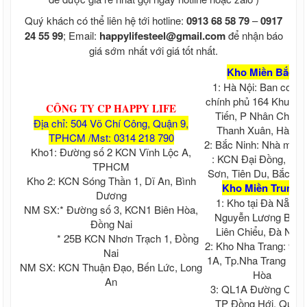
Ván ép phủ keo đỏ, ván cốp pha phủ keo,
giá ván ép phủ keo đỏ
Quý khách có thể liên hệ tới hotline:
0913 68 58 79
–
0917
Xà gồ chữ C, Xà gồ Z
24 55 99
; Email:
happylifesteel@gmail.com
để nhận báo
Xà gồ chữ C mạ kẽm Z80
giá sớm nhất với giá tốt nhất.
Xà gồ chữ Z thép đen
Kho Miền Bắc:
Xà gồ chữ C thép đen
1: Hà Nội: Ban cơ yế
Xà gồ chữ C mạ kẽm Hoa Sen Z120
chính phủ 164 Khuất 
Xà gồ chữ C mạ kẽm Hoa Sen Z275
CÔNG TY CP HAPPY LIFE
Tiến, P Nhân Chính 
Xà gồ chữ C Hoa Sen thép đen
Địa chỉ: 504 Võ Chí Công, Quận 9,
Xà gồ chữ C
Thanh Xuân, Hà Nộ
TPHCM /Mst: 0314 218 790
Xà gồ chữ C Hòa Phát
2: Bắc Ninh: Nhà máy 
Kho1: Đường số 2 KCN Vĩnh Lộc A,
Xà gồ Z Hoa Sen
: KCN Đại Đồng, Ho
TPHCM
Xà gồ Z Hòa Phát
Sơn, Tiên Du, Bắc Nin
Kho 2: KCN Sóng Thần 1, Dĩ An, Bình
Xà gồ Z mạ kẽm Hoa Sen Z120...
Kho Miền Trung:
Dương
Xà gồ Z mạ kẽm Z80 ...
1: Kho tại Đà Nẵng 
NM SX:* Đường số 3, KCN1 Biên Hòa,
Xà gồ Z Hoa Sen mạ kẽm Z275
Nguyễn Lương Bằng
Đồng Nai
Vật tư quảng cáo Mica, Alu, Tấm Format,
Liên Chiểu, Đà Nẵn
* 25B KCN Nhơn Trạch 1, Đồng
formex, Poly
2: Kho Nha Trang: 92,
Nai
Alu , Nhôm Alu, Bảng giá tấm alu
1A, Tp.Nha Trang Kh
Ống thép đúc, ống hàn
NM SX: KCN Thuận Đạo, Bến Lức, Long
Hòa
Ống thép đúc Hòa Phát
An
3: QL1A Đường Chá
Bảng giá ống thép hàn
TP Đồng Hới, Quản