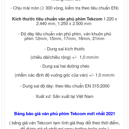
Mặt bích thép
- Chịu mài mòn (≥ 300 vòng, kiểm tra theo tiêu chuẩn EN)
Sắt xây dựng, thép xây dựng, sắt thép
xây dựng
Kích thước tiêu chuẩn ván phủ phim Tekcom
1.220 x
Sắt - Thép Hòa Phát
2.440 mm, 1.250 x 2.500 mm
Sắt - Thép Việt Ý
- Độ dày tiêu chuẩn ván phủ phim, ván khuôn phủ
Sắt - Thép Miền Nam
phim
12mm, 15mm, 17mm, 18mm, 21mm
Sắt - Thép Việt Nhật
Sắt - Thép Pomina
- Dung sai kích thước
Sắt xây dựng giá rẻ
Thép xây dựng giá rẻ
(chiều dài/chiều rộng) +/- 1,0 mm/m
Ván ép phủ phim Tekcom giá rẻ
- Dung sai hai đường chéo
Giá ván cốp pha phủ phim tekcom
Thép hình, thép chữ I, thép hình H, thép
(nhằm xác định độ vuông góc của ván) +/- 1,0 mm/m
V, thép hình U, thép La
Thép hình,thép I H U V Hòa Phát
- Dung sai độ dày: theo tiêu chuẩn EN 315:2000
Sắt thép I H U Posco
Xuất xứ:
Sản xuất tại Việt Nam
Sắt thép U I V An Khánh
Sắt thép U I H Trung Quốc
Ván ép phủ keo, ván cốp pha phủ keo,
Bảng báo giá ván phủ phim Tekcom mới nhất 2021
giá ván ép phủ keo
Ván ép phủ keo trong, ván cốp pha phủ
( bảng giá ván Tekcom tạm tính giá thay đổi theo thời điểm,
keo, giá ván ép phủ keo trong
để được giá rẻ nhất gọi ngay hotline hoặc zalo )