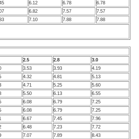
45
6.12
6.78
6.78
07
6.82
7.57
7.57
33
7.10
7.88
7.88
2.5
2.8
3.0
0
3.53
3.93
4.19
5
4.32
4.81
5.13
3
4.71
5.25
5.60
8
5.50
6.13
6.55
5
6.08
6.79
7.25
5
6.08
6.79
7.25
1
6.67
7.45
7.96
2
6.48
7.23
7.72
9
7.07
7.89
8.43