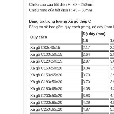
Chiều cao của tiết diện H: 80 – 250mm
Chiều rộng của tiết diện F: 45 – 50mm
Bảng tra trọng lượng Xà gồ thép C
Bảng tra sẽ bao gồm quy cách (mm), độ dày (mm h
Độ dày (mm)
Quy cách
1.5
1.
Xà gồ C80x40x15
2.17
2.
Xà gồ C100x50x15
2.64
2.
Xà gồ C120x50x15
2.87
3.
Xà gồ C150x50x20
3.34
3.
Xà gồ C150x65x20
3.70
3.
Xà gồ C180x50x20
3.70
3.
Xà gồ C180x65x20
4.05
4.
Xà gồ C200x50x20
3.93
4.
Xà gồ C200x65x20
4.29
4.
Xà gồ C250x65x20
4.87
5.