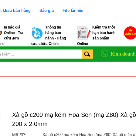
t khấu bán hàng
Báo giá
File tài liệu
In báo giá
Thông tin
Kiểm tra thời
Online - Tra
hàng bảo
hạn bảo hành
cứu đơn
hành - Hàng
sản phẩm
ine
sửa chữa Online
Online
Kinh doanh
Xà gồ c200 mạ kẽm Hoa Sen (mạ Z80) Xà gồ
200 x 2.0mm
Mã SP:
Xà gồ c200 mạ kẽm Hoa Sen (mạ Z80) Xà gồ c 45 x