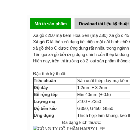
Mô tả sản phẩm
Dowload tài liệu kỹ thuật
Xà gồ c200 mạ kẽm Hoa Sen (mạ Z80) Xà gồ c 45
Xà gồ C
là thép có dạng tiết diện mặt cắt hình chữ
xà gồ thép C được ứng dụng rất nhiều trong ngành
Tên gọi xà gồ bởi ứng dụng chính của thép là dùng 
Hiện nay, trên thị trường có 2 loại sản phẩm thông
Đặc tính kỹ thuật:
Tiêu chuẩn
Sản xuất thép dày mạ kẽm
Độ dày
1.2mm ÷ 3.2mm
Bề rộng tép
Min 40mm (± 0.5)
Lượng mạ
Z100 ÷ Z350
Độ bền kéo
G350, G450, G550
Ứng dụng
Thích hợp làm khung, kèo 
Đa dạng kích thước: