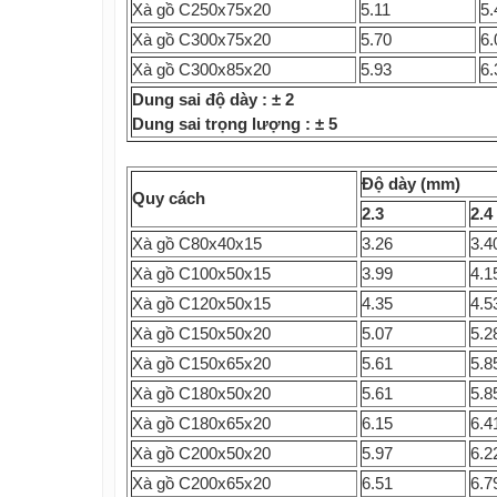
Xà gồ C250x75x20
5.11
5.
Xà gồ C300x75x20
5.70
6.
Xà gồ C300x85x20
5.93
6.
Dung sai độ dày : ± 2
Dung sai trọng lượng : ± 5
Độ dày (mm)
Quy cách
2.3
2.4
Xà gồ C80x40x15
3.26
3.4
Xà gồ C100x50x15
3.99
4.1
Xà gồ C120x50x15
4.35
4.5
Xà gồ C150x50x20
5.07
5.2
Xà gồ C150x65x20
5.61
5.8
Xà gồ C180x50x20
5.61
5.8
Xà gồ C180x65x20
6.15
6.4
Xà gồ C200x50x20
5.97
6.2
Xà gồ C200x65x20
6.51
6.7