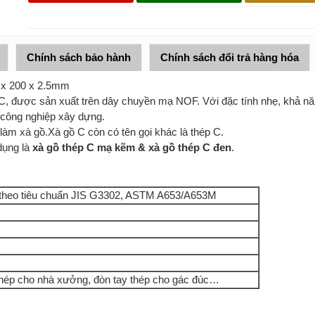
Chính sách bảo hành
Chính sách đổi trả hàng hóa
 x 200 x 2.5mm
 C, được sản xuất trên dây chuyền mạ NOF. Với đặc tính nhẹ, khả năng 
 công nghiệp xây dựng.
làm xà gồ.Xà gồ C còn có tên gọi khác là thép C.
 dụng là
xà gồ thép C mạ kẽm
&
xà gồ thép C đen
.
 theo tiêu chuẩn JIS G3302, ASTM A653/A653M
thép cho nhà xưởng, đòn tay thép cho gác đúc…