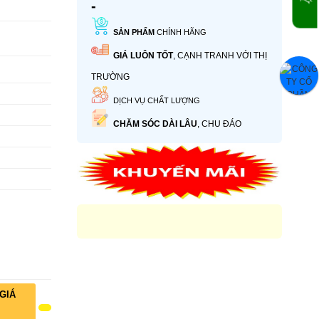
-
SẢN PHẨM
CHÍNH HÃNG
GIÁ LUÔN TỐT
, CẠNH TRANH VỚI THỊ
TRƯỜNG
DỊCH VỤ CHẤT LƯỢNG
CHĂM SÓC DÀI LÂU
, CHU ĐÁO
GIÁ