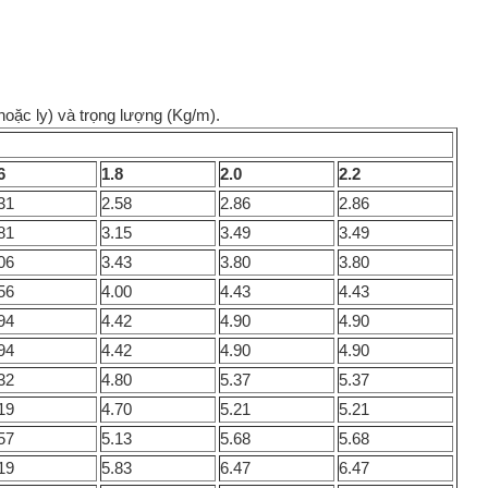
oặc ly) và trọng lượng (Kg/m).
6
1.8
2.0
2.2
31
2.58
2.86
2.86
81
3.15
3.49
3.49
06
3.43
3.80
3.80
56
4.00
4.43
4.43
94
4.42
4.90
4.90
94
4.42
4.90
4.90
32
4.80
5.37
5.37
19
4.70
5.21
5.21
57
5.13
5.68
5.68
19
5.83
6.47
6.47