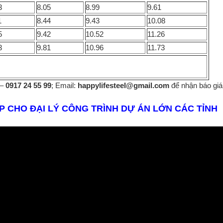
3
8.05
8.99
9.61
1
8.44
9.43
10.08
5
9.42
10.52
11.26
3
9.81
10.96
11.73
–
0917 24 55 99
; Email:
happylifesteel@gmail.com
để nhận báo giá 
P CHO ĐẠI LÝ CÔNG TRÌNH DỰ ÁN LỚN CÁC TỈNH