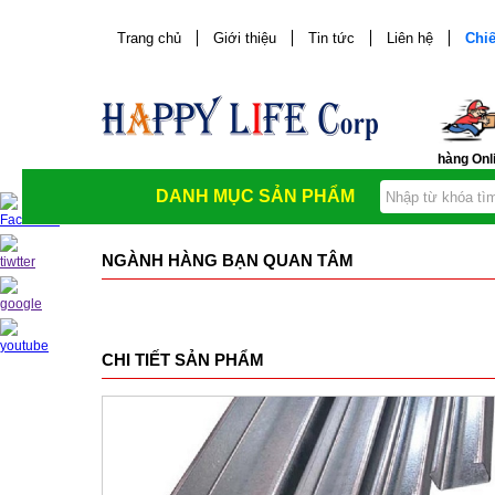
Trang chủ
Giới thiệu
Tin tức
Liên hệ
Chiế
hàng Onl
DANH MỤC SẢN PHẨM
NGÀNH HÀNG BẠN QUAN TÂM
CHI TIẾT SẢN PHẨM