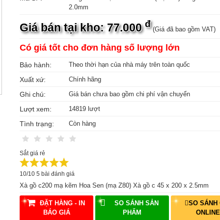
2.0mm
đ
Giá bán tại kho: 77.000
(Giá đã bao gồm VAT)
Có giá tốt cho đơn hàng số lượng lớn
Bảo hành:
Theo thời hạn của nhà máy trên toàn quốc
Xuất xứ:
Chính hãng
Ghi chú:
Giá bán chưa bao gồm chi phí vận chuyển
Lượt xem:
14819 lượt
Tình trạng:
Còn hàng
Sắt giá rẻ
10
/
10
5
bài đánh giá
Xà gồ c200 mạ kẽm Hoa Sen (mạ Z80) Xà gồ c 45 x 200 x 2.5mm
ĐẶT HÀNG - IN
SO SÁNH SẢN
SO SÁNH 
BÁO GIÁ
PHẨM
ONLINE