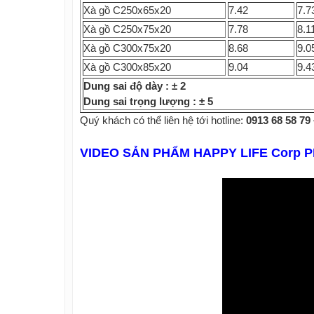
Xà gồ C250x65x20
7.42
7.7
Xà gồ C250x75x20
7.78
8.1
Xà gồ C300x75x20
8.68
9.0
Xà gồ C300x85x20
9.04
9.4
Dung sai độ dày : ± 2
Dung sai trọng lượng : ± 5
Quý khách có thể liên hệ tới hotline:
0913 68 58 79
VIDEO SẢN PHẨM HAPPY LIFE Corp P